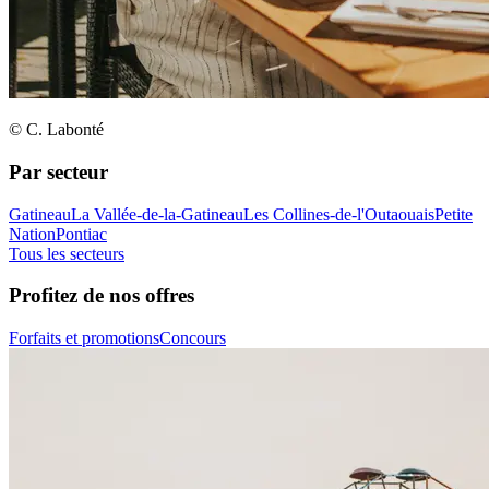
© C. Labonté
Par secteur
Gatineau
La Vallée-de-la-Gatineau
Les Collines-de-l'Outaouais
Petite
Nation
Pontiac
Tous les secteurs
Profitez de nos offres
Forfaits et promotions
Concours