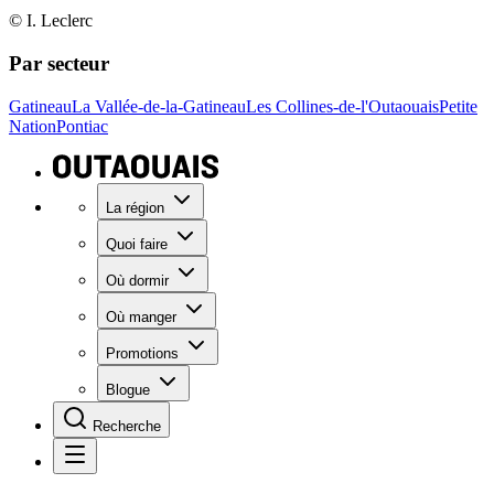
© I. Leclerc
Par secteur
Gatineau
La Vallée-de-la-Gatineau
Les Collines-de-l'Outaouais
Petite
Nation
Pontiac
La région
Quoi faire
Où dormir
Où manger
Promotions
Blogue
Recherche