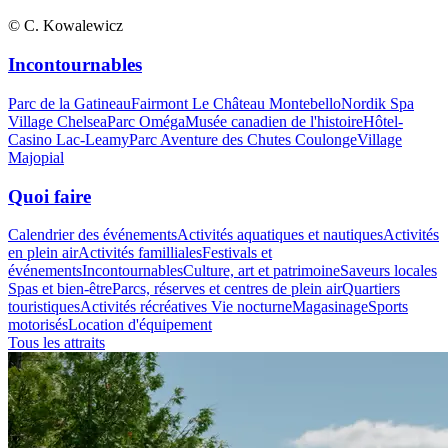
© C. Kowalewicz
Incontournables
Parc de la Gatineau
Fairmont Le Château Montebello
Nordik Spa
Village Chelsea
Parc Oméga
Musée canadien de l'histoire
Hôtel-
Casino Lac-Leamy
Parc Aventure des Chutes Coulonge
Village
Majopial
Quoi faire
Calendrier des événements
Activités aquatiques et nautiques
Activités
en plein air
Activités familliales
Festivals et
événements
Incontournables
Culture, art et patrimoine
Saveurs locales
Spas et bien-être
Parcs, réserves et centres de plein air
Quartiers
touristiques
Activités récréatives
Vie nocturne
Magasinage
Sports
motorisés
Location d'équipement
Tous les attraits