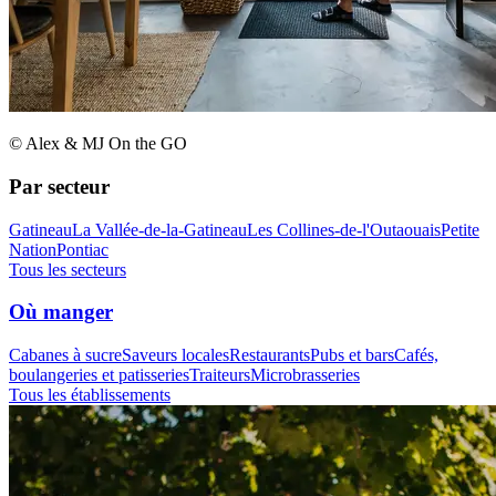
© Alex & MJ On the GO
Par secteur
Gatineau
La Vallée-de-la-Gatineau
Les Collines-de-l'Outaouais
Petite
Nation
Pontiac
Tous les secteurs
Où manger
Cabanes à sucre
Saveurs locales
Restaurants
Pubs et bars
Cafés,
boulangeries et patisseries
Traiteurs
Microbrasseries
Tous les établissements