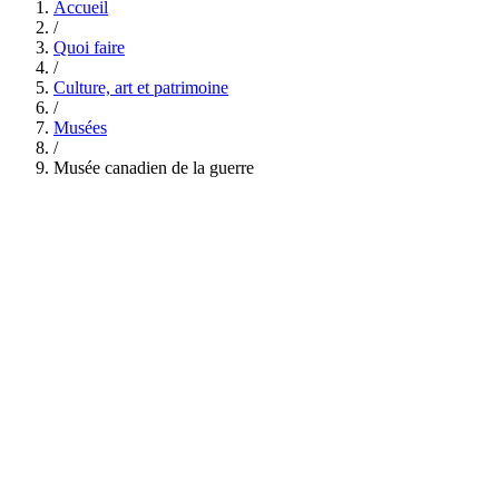
Accueil
/
Quoi faire
/
Culture, art et patrimoine
/
Musées
/
Musée canadien de la guerre