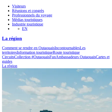
Visiteurs
Réunions et congrès
Professionnels du voyage
Médias touristiques
Industrie touristique
EN
La région
Comment se rendre en Outaouais
Incontournables
Les
territoires
Information touristique
Route touristique
Circuits
Collection #OutaouaisFun
Ambassadeurs Outaouais
Cartes et
guides
La région