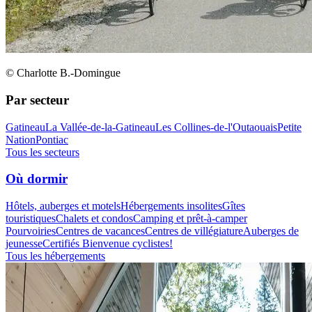
© Charlotte B.-Domingue
Par secteur
Gatineau
La Vallée-de-la-Gatineau
Les Collines-de-l'Outaouais
Petite
Nation
Pontiac
Tous les secteurs
Où dormir
Hôtels, auberges et motels
Hébergements insolites
Gîtes
touristiques
Chalets et condos
Camping et prêt-à-camper
Pourvoiries
Centres de vacances
Centres de villégiature
Auberges de
jeunesse
Certifiés Bienvenue cyclistes!
Tous les hébergements