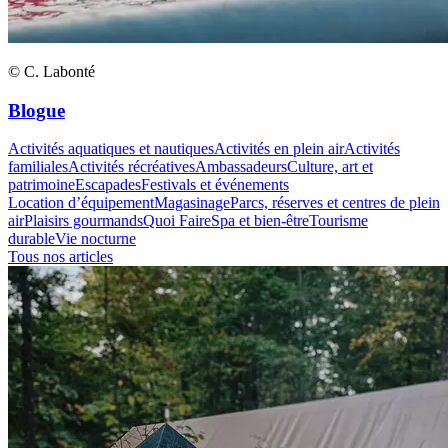
© C. Labonté
Blogue
Activités aquatiques et nautiques
Activités en plein air
Activités
familiales
Activités récréatives
Ambassadeurs
Culture, art et
patrimoine
Escapades
Festivals et événements
Location d’équipement
Magasinage
Parcs, réserves et centres de plein
air
Plaisirs gourmands
Quoi Faire
Spa et bien-être
Tourisme
durable
Vie nocturne
Tous nos articles