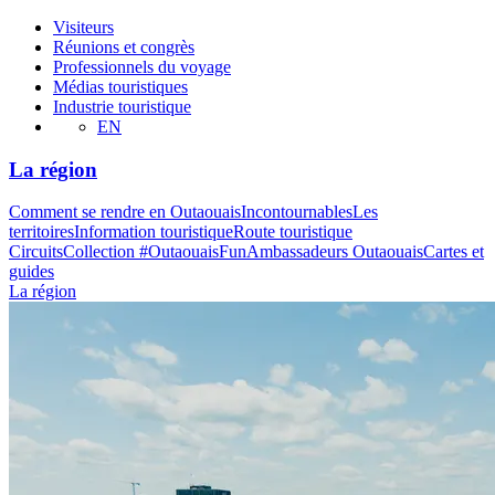
Visiteurs
Réunions et congrès
Professionnels du voyage
Médias touristiques
Industrie touristique
EN
La région
Comment se rendre en Outaouais
Incontournables
Les
territoires
Information touristique
Route touristique
Circuits
Collection #OutaouaisFun
Ambassadeurs Outaouais
Cartes et
guides
La région