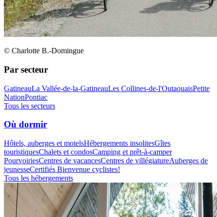
© Charlotte B.-Domingue
Par secteur
Gatineau
La Vallée-de-la-Gatineau
Les Collines-de-l'Outaouais
Petite
Nation
Pontiac
Tous les secteurs
Où dormir
Hôtels, auberges et motels
Hébergements insolites
Gîtes
touristiques
Chalets et condos
Camping et prêt-à-camper
Pourvoiries
Centres de vacances
Centres de villégiature
Auberges de
jeunesse
Certifiés Bienvenue cyclistes!
Tous les hébergements