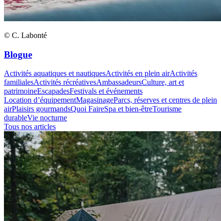
© C. Labonté
Blogue
Activités aquatiques et nautiques
Activités en plein air
Activités
familiales
Activités récréatives
Ambassadeurs
Culture, art et
patrimoine
Escapades
Festivals et événements
Location d’équipement
Magasinage
Parcs, réserves et centres de plein
air
Plaisirs gourmands
Quoi Faire
Spa et bien-être
Tourisme
durable
Vie nocturne
Tous nos articles