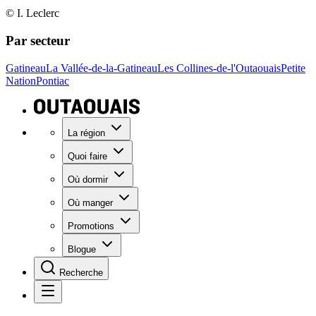
© I. Leclerc
Par secteur
Gatineau
La Vallée-de-la-Gatineau
Les Collines-de-l'Outaouais
Petite
Nation
Pontiac
La région
Quoi faire
Où dormir
Où manger
Promotions
Blogue
Recherche