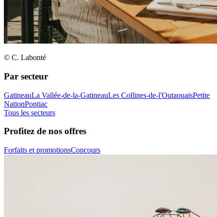
© C. Labonté
Par secteur
Gatineau
La Vallée-de-la-Gatineau
Les Collines-de-l'Outaouais
Petite
Nation
Pontiac
Tous les secteurs
Profitez de nos offres
Forfaits et promotions
Concours