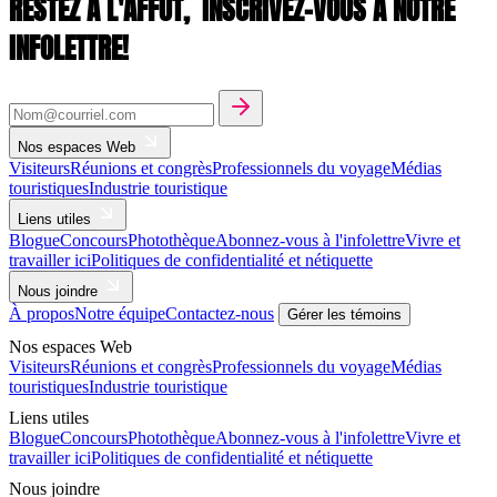
RESTEZ À L'AFFÛT,
INSCRIVEZ-VOUS À NOTRE
INFOLETTRE!
Nos espaces Web
Visiteurs
Réunions et congrès
Professionnels du voyage
Médias
touristiques
Industrie touristique
Liens utiles
Blogue
Concours
Photothèque
Abonnez-vous à l'infolettre
Vivre et
travailler ici
Politiques de confidentialité et nétiquette
Nous joindre
À propos
Notre équipe
Contactez-nous
Gérer les témoins
Nos espaces Web
Visiteurs
Réunions et congrès
Professionnels du voyage
Médias
touristiques
Industrie touristique
Liens utiles
Blogue
Concours
Photothèque
Abonnez-vous à l'infolettre
Vivre et
travailler ici
Politiques de confidentialité et nétiquette
Nous joindre