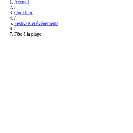
Accueil
/
Quoi faire
/
Festivals et événements
/
Fête à la plage