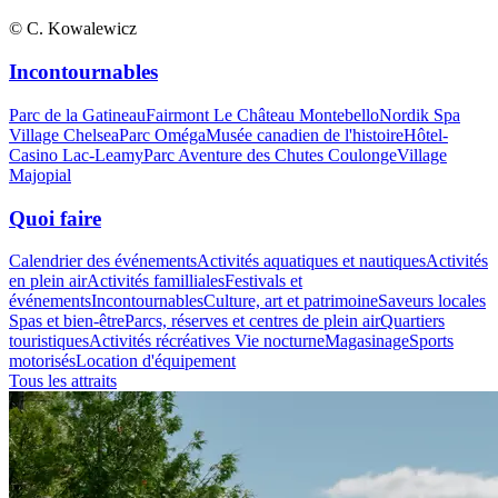
© C. Kowalewicz
Incontournables
Parc de la Gatineau
Fairmont Le Château Montebello
Nordik Spa
Village Chelsea
Parc Oméga
Musée canadien de l'histoire
Hôtel-
Casino Lac-Leamy
Parc Aventure des Chutes Coulonge
Village
Majopial
Quoi faire
Calendrier des événements
Activités aquatiques et nautiques
Activités
en plein air
Activités familliales
Festivals et
événements
Incontournables
Culture, art et patrimoine
Saveurs locales
Spas et bien-être
Parcs, réserves et centres de plein air
Quartiers
touristiques
Activités récréatives
Vie nocturne
Magasinage
Sports
motorisés
Location d'équipement
Tous les attraits