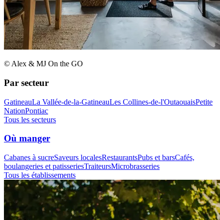
© Alex & MJ On the GO
Par secteur
Gatineau
La Vallée-de-la-Gatineau
Les Collines-de-l'Outaouais
Petite
Nation
Pontiac
Tous les secteurs
Où manger
Cabanes à sucre
Saveurs locales
Restaurants
Pubs et bars
Cafés,
boulangeries et patisseries
Traiteurs
Microbrasseries
Tous les établissements