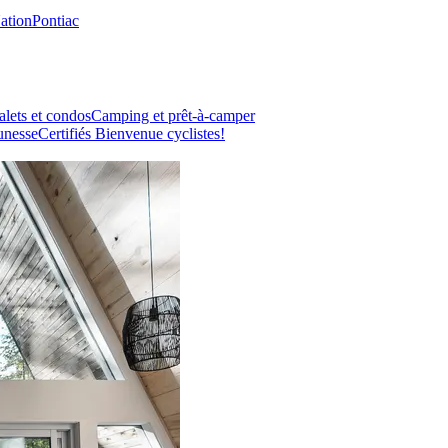
Nation
Pontiac
lets et condos
Camping et prêt-à-camper
unesse
Certifiés Bienvenue cyclistes!