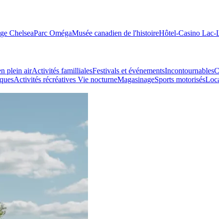
age Chelsea
Parc Oméga
Musée canadien de l'histoire
Hôtel-Casino Lac
n plein air
Activités familliales
Festivals et événements
Incontournables
C
iques
Activités récréatives
Vie nocturne
Magasinage
Sports motorisés
Loca