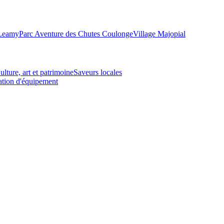
-Leamy
Parc Aventure des Chutes Coulonge
Village Majopial
ulture, art et patrimoine
Saveurs locales
tion d'équipement