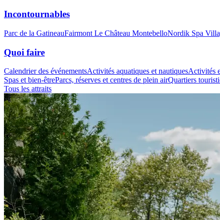
Incontournables
Parc de la Gatineau
Fairmont Le Château Montebello
Nordik Spa Vill
Quoi faire
Calendrier des événements
Activités aquatiques et nautiques
Activités e
Spas et bien-être
Parcs, réserves et centres de plein air
Quartiers tourist
Tous les attraits