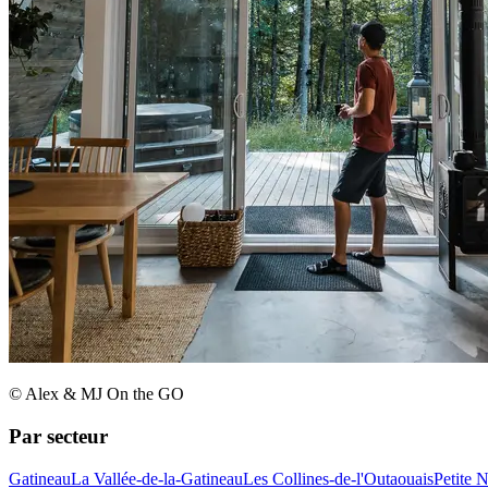
© Alex & MJ On the GO
Par secteur
Gatineau
La Vallée-de-la-Gatineau
Les Collines-de-l'Outaouais
Petite 