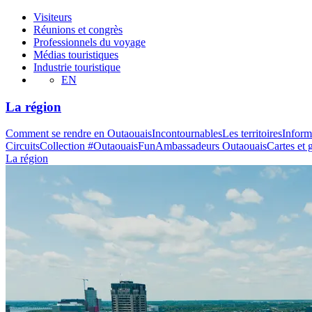
Visiteurs
Réunions et congrès
Professionnels du voyage
Médias touristiques
Industrie touristique
EN
La région
Comment se rendre en Outaouais
Incontournables
Les territoires
Inform
Circuits
Collection #OutaouaisFun
Ambassadeurs Outaouais
Cartes et 
La région