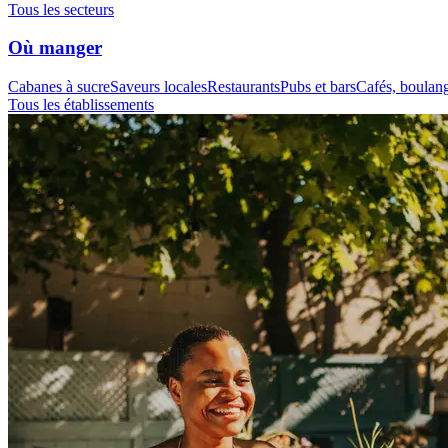
Tous les secteurs
Où manger
Cabanes à sucre
Saveurs locales
Restaurants
Pubs et bars
Cafés, boulange
Tous les établissements