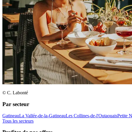
© C. Labonté
Par secteur
Gatineau
La Vallée-de-la-Gatineau
Les Collines-de-l'Outaouais
Petite 
Tous les secteurs