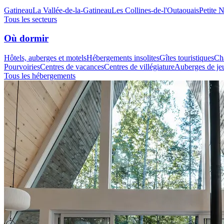
Gatineau
La Vallée-de-la-Gatineau
Les Collines-de-l'Outaouais
Petite 
Tous les secteurs
Où dormir
Hôtels, auberges et motels
Hébergements insolites
Gîtes touristiques
Cha
Pourvoiries
Centres de vacances
Centres de villégiature
Auberges de je
Tous les hébergements