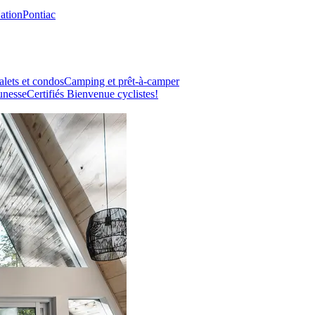
Nation
Pontiac
lets et condos
Camping et prêt-à-camper
unesse
Certifiés Bienvenue cyclistes!