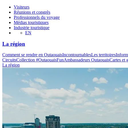
Visiteurs
Réunions et congrès
Professionnels du voyage
Médias touristiques
Industrie touristique
EN
La région
Comment se rendre en Outaouais
Incontournables
Les territoires
Inform
Circuits
Collection #OutaouaisFun
Ambassadeurs Outaouais
Cartes et 
La région