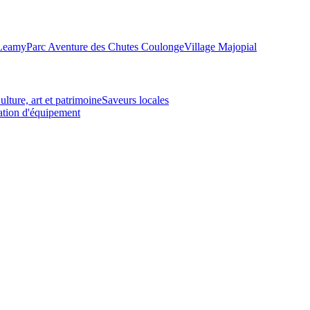
-Leamy
Parc Aventure des Chutes Coulonge
Village Majopial
ulture, art et patrimoine
Saveurs locales
tion d'équipement