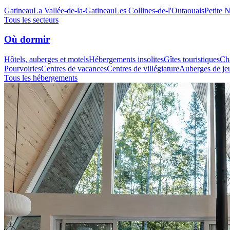
Gatineau
La Vallée-de-la-Gatineau
Les Collines-de-l'Outaouais
Petite 
Tous les secteurs
Où dormir
Hôtels, auberges et motels
Hébergements insolites
Gîtes touristiques
Cha
Pourvoiries
Centres de vacances
Centres de villégiature
Auberges de je
Tous les hébergements