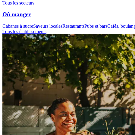
Tous les secteurs
Où manger
Cabanes à sucre
Saveurs locales
Restaurants
Pubs et bars
Cafés, boulange
Tous les établissements