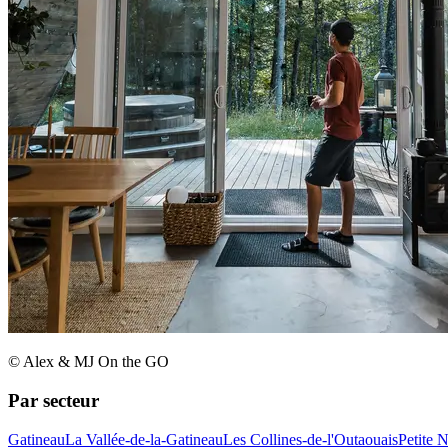
© Alex & MJ On the GO
Par secteur
Gatineau
La Vallée-de-la-Gatineau
Les Collines-de-l'Outaouais
Petite 