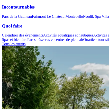
Incontournables
Parc de la Gatineau
Fairmont Le Château Montebello
Nordik Spa Vill
Quoi faire
Calendrier des événements
Activités aquatiques et nautiques
Activités e
Spas et bien-être
Parcs, réserves et centres de plein air
Quartiers tourist
Tous les attraits