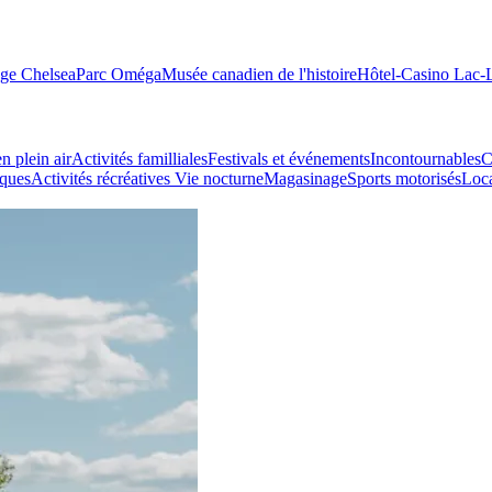
age Chelsea
Parc Oméga
Musée canadien de l'histoire
Hôtel-Casino Lac
n plein air
Activités familliales
Festivals et événements
Incontournables
C
iques
Activités récréatives
Vie nocturne
Magasinage
Sports motorisés
Loca