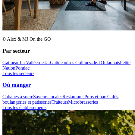
© Alex & MJ On the GO
Par secteur
Gatineau
La Vallée-de-la-Gatineau
Les Collines-de-l'Outaouais
Petite
Nation
Pontiac
Tous les secteurs
Où manger
Cabanes à sucre
Saveurs locales
Restaurants
Pubs et bars
Cafés,
boulangeries et patisseries
Traiteurs
Microbrasseries
Tous les établissements