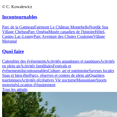
© C. Kowalewicz
Incontournables
Parc de la Gatineau
Fairmont Le Château Montebello
Nordik Spa
Village Chelsea
Parc Oméga
Musée canadien de l'histoire
Hôtel-
Casino Lac-Leamy
Parc Aventure des Chutes Coulonge
Village
Majopial
Quoi faire
Calendrier des événements
Activités aquatiques et nautiques
Activités
en plein air
Activités familliales
Festivals et
événements
Incontournables
Culture, art et patrimoine
Saveurs locales
Spas et bien-être
Parcs, réserves et centres de plein air
Quartiers
touristiques
Activités récréatives
Vie nocturne
Magasinage
Sports
motorisés
Location d'équipement
Tous les attraits