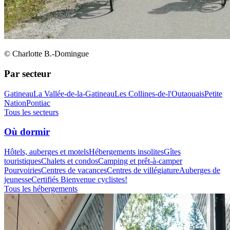
© Charlotte B.-Domingue
Par secteur
Gatineau
La Vallée-de-la-Gatineau
Les Collines-de-l'Outaouais
Petite
Nation
Pontiac
Tous les secteurs
Où dormir
Hôtels, auberges et motels
Hébergements insolites
Gîtes
touristiques
Chalets et condos
Camping et prêt-à-camper
Pourvoiries
Centres de vacances
Centres de villégiature
Auberges de
jeunesse
Certifiés Bienvenue cyclistes!
Tous les hébergements