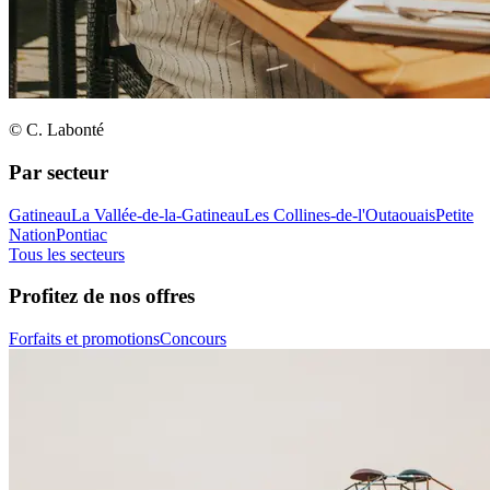
© C. Labonté
Par secteur
Gatineau
La Vallée-de-la-Gatineau
Les Collines-de-l'Outaouais
Petite
Nation
Pontiac
Tous les secteurs
Profitez de nos offres
Forfaits et promotions
Concours