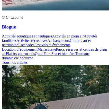
© C. Labonté
Blogue
Activités aquatiques et nautiques
Activités en plein air
Activités
familiales
Activités récréatives
Ambassadeurs
Culture, art et
patrimoine
Escapades
Festivals et événements
Location d’équipement
Magasinage
Parcs, réserves et centres de plein
air
Plaisirs gourmands
Quoi Faire
Spa et bien-être
Tourisme
durable
Vie nocturne
Tous nos articles