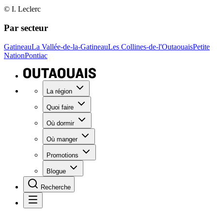
© I. Leclerc
Par secteur
Gatineau
La Vallée-de-la-Gatineau
Les Collines-de-l'Outaouais
Petite
Nation
Pontiac
La région
Quoi faire
Où dormir
Où manger
Promotions
Blogue
Recherche