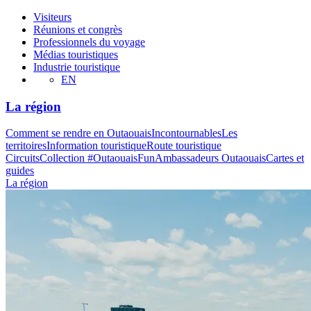
Visiteurs
Réunions et congrès
Professionnels du voyage
Médias touristiques
Industrie touristique
EN
La région
Comment se rendre en Outaouais
Incontournables
Les
territoires
Information touristique
Route touristique
Circuits
Collection #OutaouaisFun
Ambassadeurs Outaouais
Cartes et
guides
La région