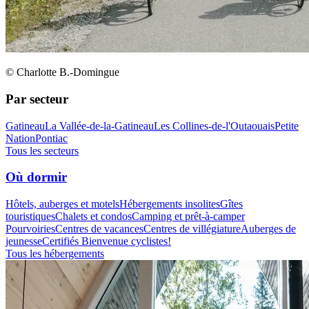
© Charlotte B.-Domingue
Par secteur
Gatineau
La Vallée-de-la-Gatineau
Les Collines-de-l'Outaouais
Petite
Nation
Pontiac
Tous les secteurs
Où dormir
Hôtels, auberges et motels
Hébergements insolites
Gîtes
touristiques
Chalets et condos
Camping et prêt-à-camper
Pourvoiries
Centres de vacances
Centres de villégiature
Auberges de
jeunesse
Certifiés Bienvenue cyclistes!
Tous les hébergements