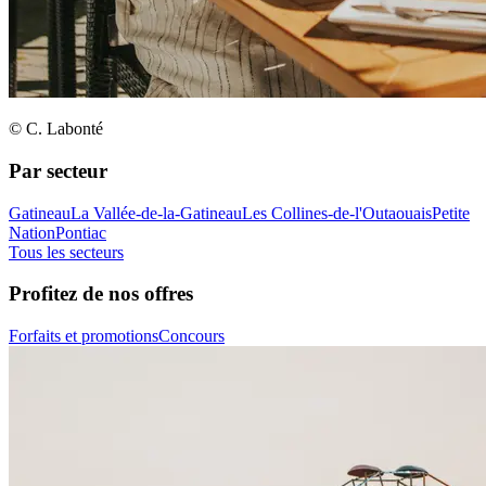
© C. Labonté
Par secteur
Gatineau
La Vallée-de-la-Gatineau
Les Collines-de-l'Outaouais
Petite
Nation
Pontiac
Tous les secteurs
Profitez de nos offres
Forfaits et promotions
Concours