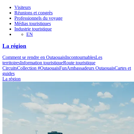
Visiteurs
Réunions et congrès
Professionnels du voyage
Médias touristiques
Industrie touristique
EN
La région
Comment se rendre en Outaouais
Incontournables
Les
territoires
Information touristique
Route touristique
Circuits
Collection #OutaouaisFun
Ambassadeurs Outaouais
Cartes et
guides
La région