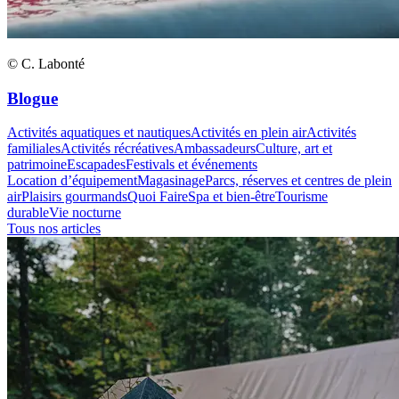
© C. Labonté
Blogue
Activités aquatiques et nautiques
Activités en plein air
Activités
familiales
Activités récréatives
Ambassadeurs
Culture, art et
patrimoine
Escapades
Festivals et événements
Location d’équipement
Magasinage
Parcs, réserves et centres de plein
air
Plaisirs gourmands
Quoi Faire
Spa et bien-être
Tourisme
durable
Vie nocturne
Tous nos articles