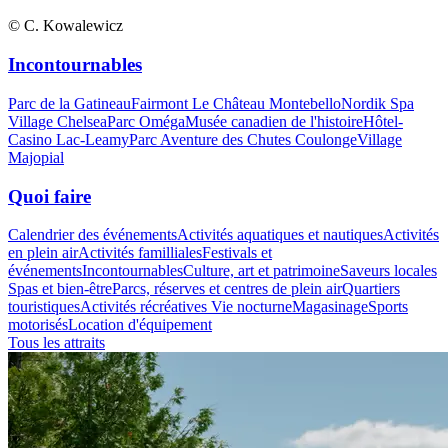
© C. Kowalewicz
Incontournables
Parc de la Gatineau
Fairmont Le Château Montebello
Nordik Spa
Village Chelsea
Parc Oméga
Musée canadien de l'histoire
Hôtel-
Casino Lac-Leamy
Parc Aventure des Chutes Coulonge
Village
Majopial
Quoi faire
Calendrier des événements
Activités aquatiques et nautiques
Activités
en plein air
Activités familliales
Festivals et
événements
Incontournables
Culture, art et patrimoine
Saveurs locales
Spas et bien-être
Parcs, réserves et centres de plein air
Quartiers
touristiques
Activités récréatives
Vie nocturne
Magasinage
Sports
motorisés
Location d'équipement
Tous les attraits