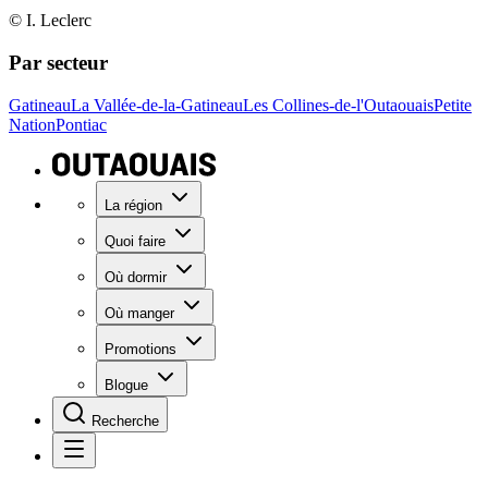
© I. Leclerc
Par secteur
Gatineau
La Vallée-de-la-Gatineau
Les Collines-de-l'Outaouais
Petite
Nation
Pontiac
La région
Quoi faire
Où dormir
Où manger
Promotions
Blogue
Recherche