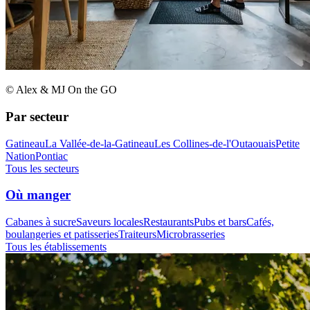
© Alex & MJ On the GO
Par secteur
Gatineau
La Vallée-de-la-Gatineau
Les Collines-de-l'Outaouais
Petite
Nation
Pontiac
Tous les secteurs
Où manger
Cabanes à sucre
Saveurs locales
Restaurants
Pubs et bars
Cafés,
boulangeries et patisseries
Traiteurs
Microbrasseries
Tous les établissements