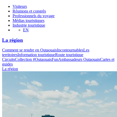
Visiteurs
Réunions et congrès
Professionnels du voyage
Médias touristiques
Industrie touristique
EN
La région
Comment se rendre en Outaouais
Incontournables
Les
territoires
Information touristique
Route touristique
Circuits
Collection #OutaouaisFun
Ambassadeurs Outaouais
Cartes et
guides
La région