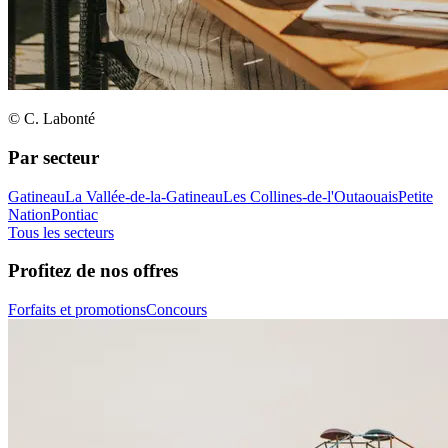
© C. Labonté
Par secteur
Gatineau
La Vallée-de-la-Gatineau
Les Collines-de-l'Outaouais
Petite
Nation
Pontiac
Tous les secteurs
Profitez de nos offres
Forfaits et promotions
Concours