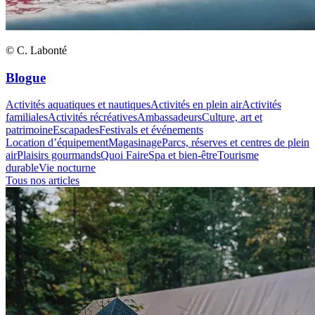
© C. Labonté
Blogue
Activités aquatiques et nautiques
Activités en plein air
Activités
familiales
Activités récréatives
Ambassadeurs
Culture, art et
patrimoine
Escapades
Festivals et événements
Location d’équipement
Magasinage
Parcs, réserves et centres de plein
air
Plaisirs gourmands
Quoi Faire
Spa et bien-être
Tourisme
durable
Vie nocturne
Tous nos articles