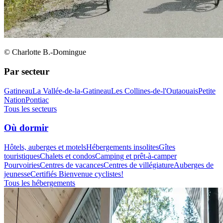
© Charlotte B.-Domingue
Par secteur
Gatineau
La Vallée-de-la-Gatineau
Les Collines-de-l'Outaouais
Petite
Nation
Pontiac
Tous les secteurs
Où dormir
Hôtels, auberges et motels
Hébergements insolites
Gîtes
touristiques
Chalets et condos
Camping et prêt-à-camper
Pourvoiries
Centres de vacances
Centres de villégiature
Auberges de
jeunesse
Certifiés Bienvenue cyclistes!
Tous les hébergements