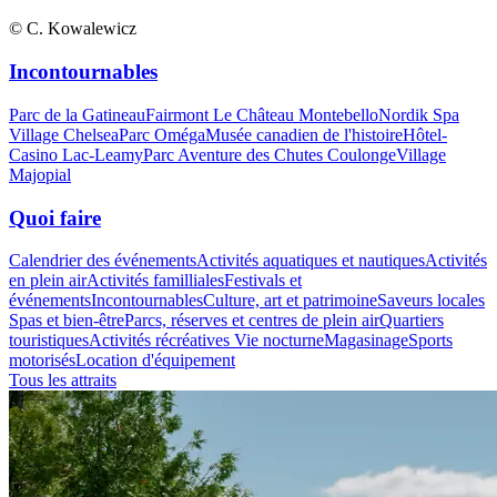
© C. Kowalewicz
Incontournables
Parc de la Gatineau
Fairmont Le Château Montebello
Nordik Spa
Village Chelsea
Parc Oméga
Musée canadien de l'histoire
Hôtel-
Casino Lac-Leamy
Parc Aventure des Chutes Coulonge
Village
Majopial
Quoi faire
Calendrier des événements
Activités aquatiques et nautiques
Activités
en plein air
Activités familliales
Festivals et
événements
Incontournables
Culture, art et patrimoine
Saveurs locales
Spas et bien-être
Parcs, réserves et centres de plein air
Quartiers
touristiques
Activités récréatives
Vie nocturne
Magasinage
Sports
motorisés
Location d'équipement
Tous les attraits