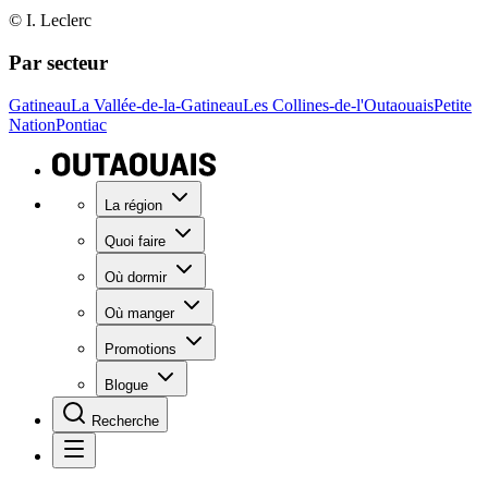
© I. Leclerc
Par secteur
Gatineau
La Vallée-de-la-Gatineau
Les Collines-de-l'Outaouais
Petite
Nation
Pontiac
La région
Quoi faire
Où dormir
Où manger
Promotions
Blogue
Recherche