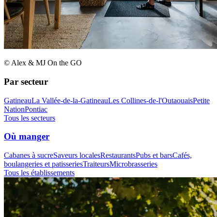
© Alex & MJ On the GO
Par secteur
Gatineau
La Vallée-de-la-Gatineau
Les Collines-de-l'Outaouais
Petite
Nation
Pontiac
Tous les secteurs
Où manger
Cabanes à sucre
Saveurs locales
Restaurants
Pubs et bars
Cafés,
boulangeries et patisseries
Traiteurs
Microbrasseries
Tous les établissements