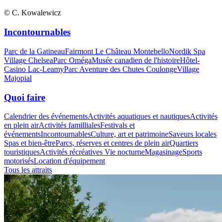
© C. Kowalewicz
Incontournables
Parc de la Gatineau
Fairmont Le Château Montebello
Nordik Spa
Village Chelsea
Parc Oméga
Musée canadien de l'histoire
Hôtel-
Casino Lac-Leamy
Parc Aventure des Chutes Coulonge
Village
Majopial
Quoi faire
Calendrier des événements
Activités aquatiques et nautiques
Activités
en plein air
Activités familliales
Festivals et
événements
Incontournables
Culture, art et patrimoine
Saveurs locales
Spas et bien-être
Parcs, réserves et centres de plein air
Quartiers
touristiques
Activités récréatives
Vie nocturne
Magasinage
Sports
motorisés
Location d'équipement
Tous les attraits