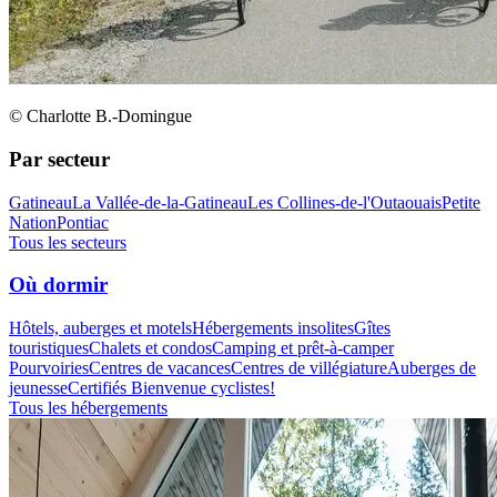
© Charlotte B.-Domingue
Par secteur
Gatineau
La Vallée-de-la-Gatineau
Les Collines-de-l'Outaouais
Petite
Nation
Pontiac
Tous les secteurs
Où dormir
Hôtels, auberges et motels
Hébergements insolites
Gîtes
touristiques
Chalets et condos
Camping et prêt-à-camper
Pourvoiries
Centres de vacances
Centres de villégiature
Auberges de
jeunesse
Certifiés Bienvenue cyclistes!
Tous les hébergements