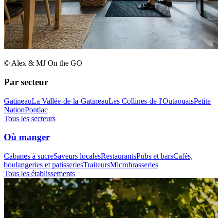
© Alex & MJ On the GO
Par secteur
Gatineau
La Vallée-de-la-Gatineau
Les Collines-de-l'Outaouais
Petite
Nation
Pontiac
Tous les secteurs
Où manger
Cabanes à sucre
Saveurs locales
Restaurants
Pubs et bars
Cafés,
boulangeries et patisseries
Traiteurs
Microbrasseries
Tous les établissements