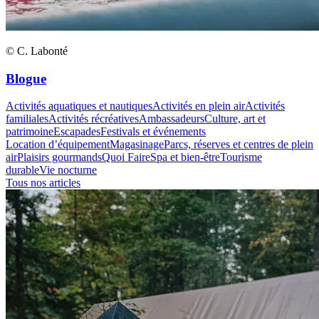
© C. Labonté
Blogue
Activités aquatiques et nautiques
Activités en plein air
Activités
familiales
Activités récréatives
Ambassadeurs
Culture, art et
patrimoine
Escapades
Festivals et événements
Location d’équipement
Magasinage
Parcs, réserves et centres de plein
air
Plaisirs gourmands
Quoi Faire
Spa et bien-être
Tourisme
durable
Vie nocturne
Tous nos articles