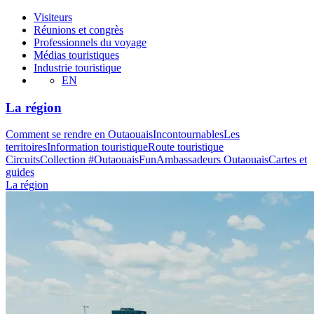
Visiteurs
Réunions et congrès
Professionnels du voyage
Médias touristiques
Industrie touristique
EN
La région
Comment se rendre en Outaouais
Incontournables
Les
territoires
Information touristique
Route touristique
Circuits
Collection #OutaouaisFun
Ambassadeurs Outaouais
Cartes et
guides
La région