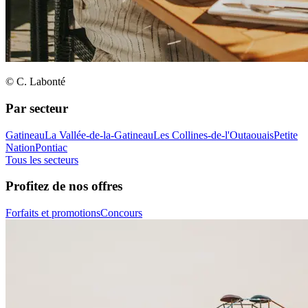
© C. Labonté
Par secteur
Gatineau
La Vallée-de-la-Gatineau
Les Collines-de-l'Outaouais
Petite
Nation
Pontiac
Tous les secteurs
Profitez de nos offres
Forfaits et promotions
Concours