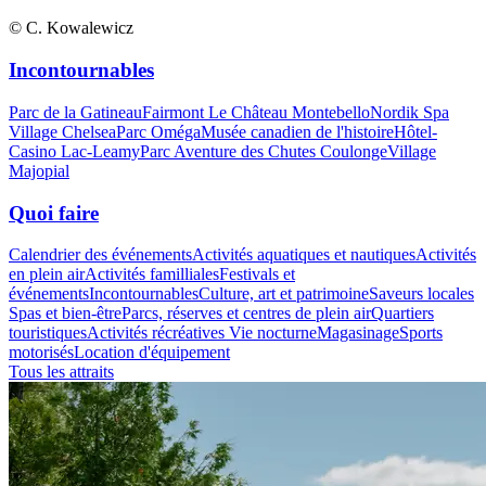
© C. Kowalewicz
Incontournables
Parc de la Gatineau
Fairmont Le Château Montebello
Nordik Spa
Village Chelsea
Parc Oméga
Musée canadien de l'histoire
Hôtel-
Casino Lac-Leamy
Parc Aventure des Chutes Coulonge
Village
Majopial
Quoi faire
Calendrier des événements
Activités aquatiques et nautiques
Activités
en plein air
Activités familliales
Festivals et
événements
Incontournables
Culture, art et patrimoine
Saveurs locales
Spas et bien-être
Parcs, réserves et centres de plein air
Quartiers
touristiques
Activités récréatives
Vie nocturne
Magasinage
Sports
motorisés
Location d'équipement
Tous les attraits