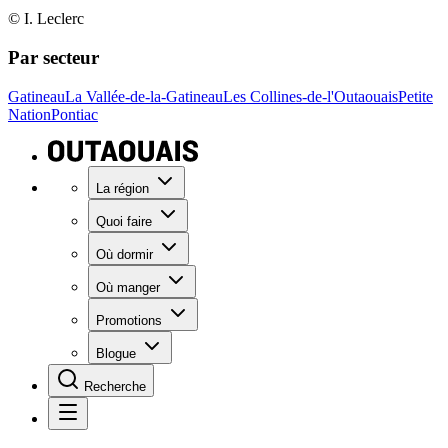
© I. Leclerc
Par secteur
Gatineau
La Vallée-de-la-Gatineau
Les Collines-de-l'Outaouais
Petite
Nation
Pontiac
La région
Quoi faire
Où dormir
Où manger
Promotions
Blogue
Recherche