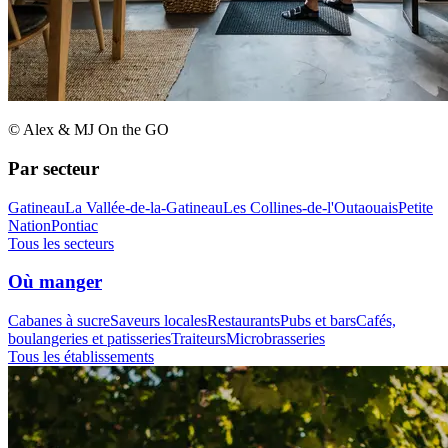
© Alex & MJ On the GO
Par secteur
Gatineau
La Vallée-de-la-Gatineau
Les Collines-de-l'Outaouais
Petite
Nation
Pontiac
Tous les secteurs
Où manger
Cabanes à sucre
Saveurs locales
Restaurants
Pubs et bars
Cafés,
boulangeries et patisseries
Traiteurs
Microbrasseries
Tous les établissements