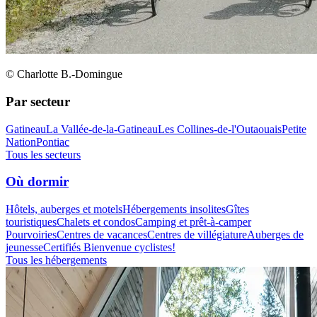
© Charlotte B.-Domingue
Par secteur
Gatineau
La Vallée-de-la-Gatineau
Les Collines-de-l'Outaouais
Petite
Nation
Pontiac
Tous les secteurs
Où dormir
Hôtels, auberges et motels
Hébergements insolites
Gîtes
touristiques
Chalets et condos
Camping et prêt-à-camper
Pourvoiries
Centres de vacances
Centres de villégiature
Auberges de
jeunesse
Certifiés Bienvenue cyclistes!
Tous les hébergements