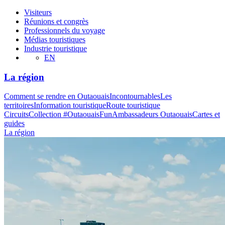
Visiteurs
Réunions et congrès
Professionnels du voyage
Médias touristiques
Industrie touristique
EN
La région
Comment se rendre en Outaouais
Incontournables
Les
territoires
Information touristique
Route touristique
Circuits
Collection #OutaouaisFun
Ambassadeurs Outaouais
Cartes et
guides
La région