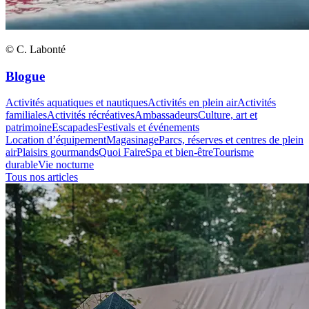
© C. Labonté
Blogue
Activités aquatiques et nautiques
Activités en plein air
Activités
familiales
Activités récréatives
Ambassadeurs
Culture, art et
patrimoine
Escapades
Festivals et événements
Location d’équipement
Magasinage
Parcs, réserves et centres de plein
air
Plaisirs gourmands
Quoi Faire
Spa et bien-être
Tourisme
durable
Vie nocturne
Tous nos articles