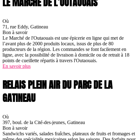
LE MARCHÉ DE L’OUTAOUAIS
Où
71, rue Eddy, Gatineau
Bon à savoir
Le Marché de l'Outaouais est une épicerie en ligne qui met de
l’avant plus de 2000 produits locaux, issus de plus de 80
producteurs de la région. Les commandes se font facilement en
ligne, avec la possibilité de livraison à domicile ou de retrait à 18
points de cueillette répartis à travers l'Outaouais.
En savoir plus
RELAIS PLEIN AIR DU PARC DE LA
GATINEAU
Où
397, boul. de la Cité-des-jeunes, Gatineau
Bon à savoir
Sandwichs variés, salades fraîches, plateaux de fruits et fromages et
même des spécialités mexicaines selon les saisons. Des forfaits pour