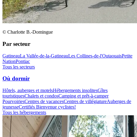
© Charlotte B.-Domingue
Par secteur
Gatineau
La Vallée-de-la-Gatineau
Les Collines-de-l'Outaouais
Petite
Nation
Pontiac
Tous les secteurs
Où dormir
Hôtels, auberges et motels
Hébergements insolites
Gîtes
touristiques
Chalets et condos
Camping et prêt-à-camper
Pourvoiries
Centres de vacances
Centres de villégiature
Auberges de
jeunesse
Certifiés Bienvenue cyclistes!
Tous les hébergements