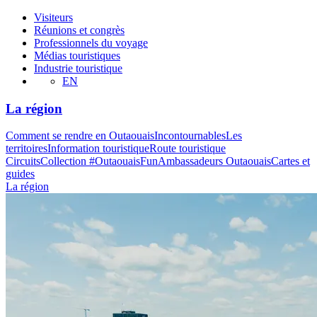
Visiteurs
Réunions et congrès
Professionnels du voyage
Médias touristiques
Industrie touristique
EN
La région
Comment se rendre en Outaouais
Incontournables
Les
territoires
Information touristique
Route touristique
Circuits
Collection #OutaouaisFun
Ambassadeurs Outaouais
Cartes et
guides
La région