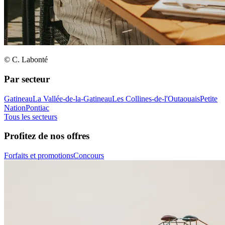
© C. Labonté
Par secteur
Gatineau
La Vallée-de-la-Gatineau
Les Collines-de-l'Outaouais
Petite
Nation
Pontiac
Tous les secteurs
Profitez de nos offres
Forfaits et promotions
Concours