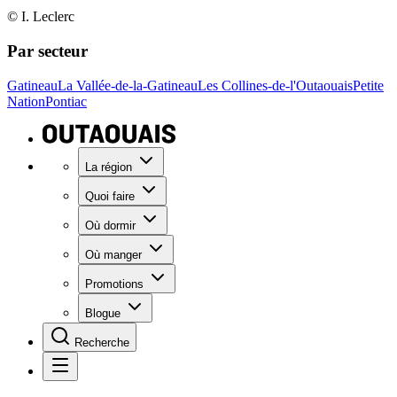
© I. Leclerc
Par secteur
Gatineau
La Vallée-de-la-Gatineau
Les Collines-de-l'Outaouais
Petite
Nation
Pontiac
La région
Quoi faire
Où dormir
Où manger
Promotions
Blogue
Recherche