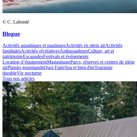
© C. Labonté
Blogue
Activités aquatiques et nautiques
Activités en plein air
Activités
familiales
Activités récréatives
Ambassadeurs
Culture, art et
patrimoine
Escapades
Festivals et événements
Location d’équipement
Magasinage
Parcs, réserves et centres de plein
air
Plaisirs gourmands
Quoi Faire
Spa et bien-être
Tourisme
durable
Vie nocturne
Tous nos articles