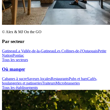
© Alex & MJ On the GO
Par secteur
Gatineau
La Vallée-de-la-Gatineau
Les Collines-de-l'Outaouais
Petite
Nation
Pontiac
Tous les secteurs
Où manger
Cabanes à sucre
Saveurs locales
Restaurants
Pubs et bars
Cafés,
boulangeries et patisseries
Traiteurs
Microbrasseries
Tous les établissements