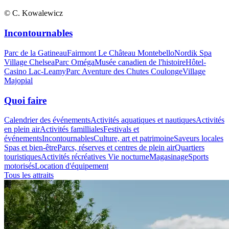
© C. Kowalewicz
Incontournables
Parc de la Gatineau
Fairmont Le Château Montebello
Nordik Spa
Village Chelsea
Parc Oméga
Musée canadien de l'histoire
Hôtel-
Casino Lac-Leamy
Parc Aventure des Chutes Coulonge
Village
Majopial
Quoi faire
Calendrier des événements
Activités aquatiques et nautiques
Activités
en plein air
Activités familliales
Festivals et
événements
Incontournables
Culture, art et patrimoine
Saveurs locales
Spas et bien-être
Parcs, réserves et centres de plein air
Quartiers
touristiques
Activités récréatives
Vie nocturne
Magasinage
Sports
motorisés
Location d'équipement
Tous les attraits