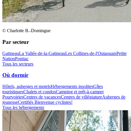
© Charlotte B.-Domingue
Par secteur
Gatineau
La Vallée-de-la-Gatineau
Les Collines-de-l'Outaouais
Petite
Nation
Pontiac
Tous les secteurs
Où dormir
Hôtels, auberges et motels
Hébergements insolites
Gîtes
touristiques
Chalets et condos
Camping et prêt-à-camper
Pourvoiries
Centres de vacances
Centres de villégiature
Auberges de
jeunesse
Certifiés Bienvenue cyclistes!
Tous les hébergements