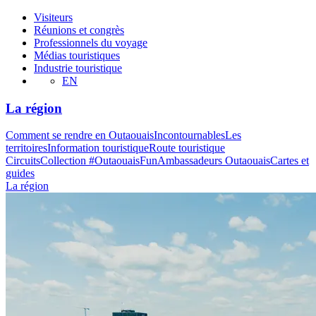
Visiteurs
Réunions et congrès
Professionnels du voyage
Médias touristiques
Industrie touristique
EN
La région
Comment se rendre en Outaouais
Incontournables
Les
territoires
Information touristique
Route touristique
Circuits
Collection #OutaouaisFun
Ambassadeurs Outaouais
Cartes et
guides
La région