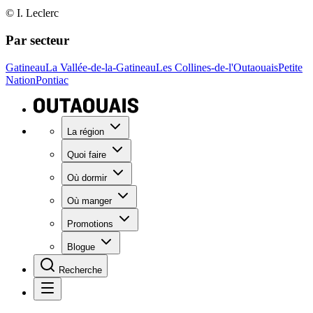
© I. Leclerc
Par secteur
Gatineau
La Vallée-de-la-Gatineau
Les Collines-de-l'Outaouais
Petite
Nation
Pontiac
La région
Quoi faire
Où dormir
Où manger
Promotions
Blogue
Recherche