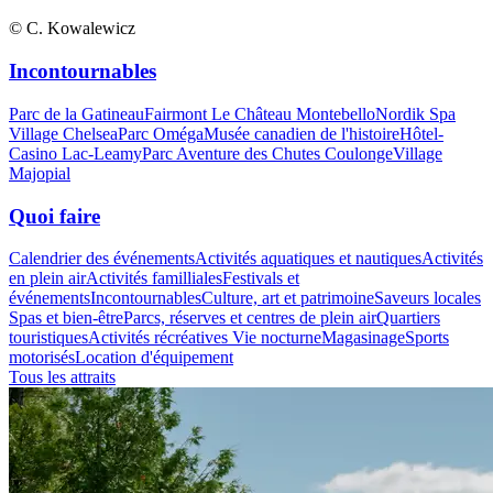
© C. Kowalewicz
Incontournables
Parc de la Gatineau
Fairmont Le Château Montebello
Nordik Spa
Village Chelsea
Parc Oméga
Musée canadien de l'histoire
Hôtel-
Casino Lac-Leamy
Parc Aventure des Chutes Coulonge
Village
Majopial
Quoi faire
Calendrier des événements
Activités aquatiques et nautiques
Activités
en plein air
Activités familliales
Festivals et
événements
Incontournables
Culture, art et patrimoine
Saveurs locales
Spas et bien-être
Parcs, réserves et centres de plein air
Quartiers
touristiques
Activités récréatives
Vie nocturne
Magasinage
Sports
motorisés
Location d'équipement
Tous les attraits