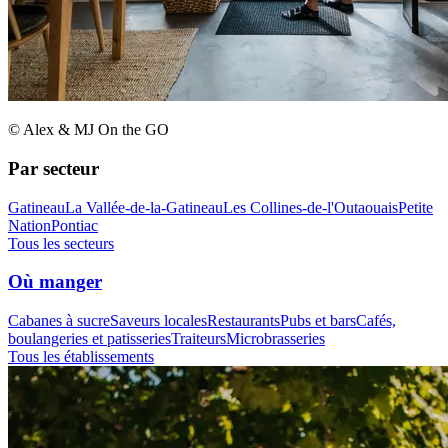
© Alex & MJ On the GO
Par secteur
Gatineau
La Vallée-de-la-Gatineau
Les Collines-de-l'Outaouais
Petite
Nation
Pontiac
Tous les secteurs
Où manger
Cabanes à sucre
Saveurs locales
Restaurants
Pubs et bars
Cafés,
boulangeries et patisseries
Traiteurs
Microbrasseries
Tous les établissements