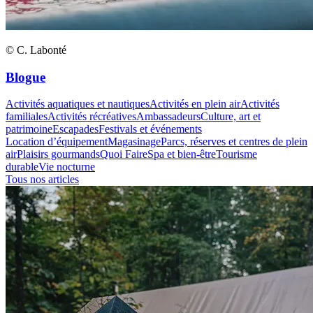
© C. Labonté
Blogue
Activités aquatiques et nautiques
Activités en plein air
Activités
familiales
Activités récréatives
Ambassadeurs
Culture, art et
patrimoine
Escapades
Festivals et événements
Location d’équipement
Magasinage
Parcs, réserves et centres de plein
air
Plaisirs gourmands
Quoi Faire
Spa et bien-être
Tourisme
durable
Vie nocturne
Tous nos articles