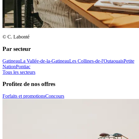
© C. Labonté
Par secteur
Gatineau
La Vallée-de-la-Gatineau
Les Collines-de-l'Outaouais
Petite
Nation
Pontiac
Tous les secteurs
Profitez de nos offres
Forfaits et promotions
Concours