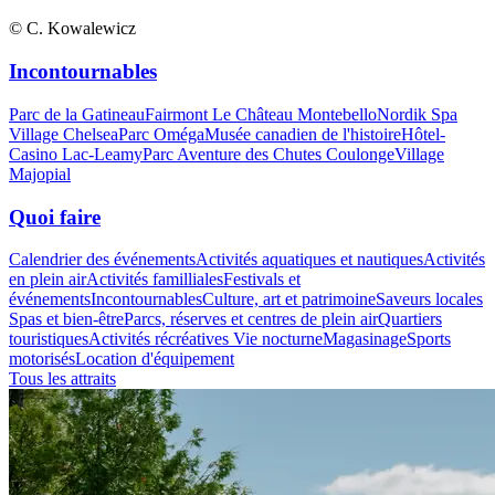
© C. Kowalewicz
Incontournables
Parc de la Gatineau
Fairmont Le Château Montebello
Nordik Spa
Village Chelsea
Parc Oméga
Musée canadien de l'histoire
Hôtel-
Casino Lac-Leamy
Parc Aventure des Chutes Coulonge
Village
Majopial
Quoi faire
Calendrier des événements
Activités aquatiques et nautiques
Activités
en plein air
Activités familliales
Festivals et
événements
Incontournables
Culture, art et patrimoine
Saveurs locales
Spas et bien-être
Parcs, réserves et centres de plein air
Quartiers
touristiques
Activités récréatives
Vie nocturne
Magasinage
Sports
motorisés
Location d'équipement
Tous les attraits