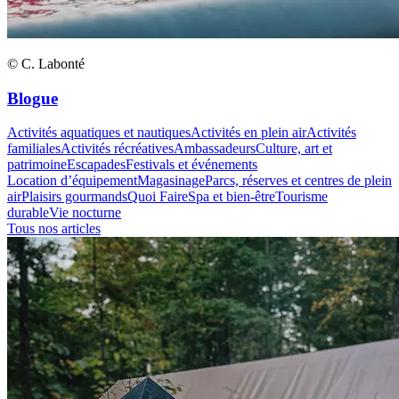
© C. Labonté
Blogue
Activités aquatiques et nautiques
Activités en plein air
Activités
familiales
Activités récréatives
Ambassadeurs
Culture, art et
patrimoine
Escapades
Festivals et événements
Location d’équipement
Magasinage
Parcs, réserves et centres de plein
air
Plaisirs gourmands
Quoi Faire
Spa et bien-être
Tourisme
durable
Vie nocturne
Tous nos articles