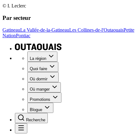
© I. Leclerc
Par secteur
Gatineau
La Vallée-de-la-Gatineau
Les Collines-de-l'Outaouais
Petite
Nation
Pontiac
La région
Quoi faire
Où dormir
Où manger
Promotions
Blogue
Recherche