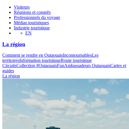
Visiteurs
Réunions et congrès
Professionnels du voyage
Médias touristiques
Industrie touristique
EN
La région
Comment se rendre en Outaouais
Incontournables
Les
territoires
Information touristique
Route touristique
Circuits
Collection #OutaouaisFun
Ambassadeurs Outaouais
Cartes et
guides
La région