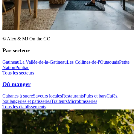
© Alex & MJ On the GO
Par secteur
Gatineau
La Vallée-de-la-Gatineau
Les Collines-de-l'Outaouais
Petite
Nation
Pontiac
Tous les secteurs
Où manger
Cabanes à sucre
Saveurs locales
Restaurants
Pubs et bars
Cafés,
boulangeries et patisseries
Traiteurs
Microbrasseries
Tous les établissements