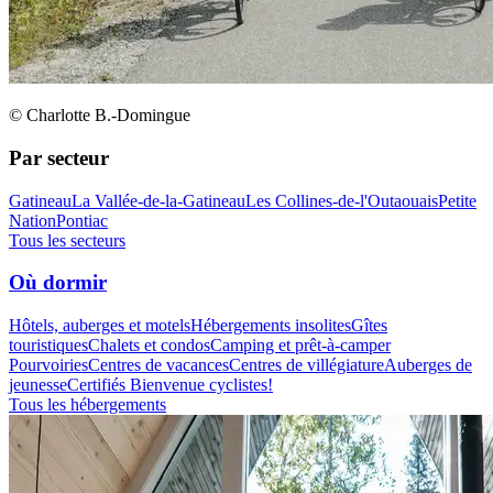
© Charlotte B.-Domingue
Par secteur
Gatineau
La Vallée-de-la-Gatineau
Les Collines-de-l'Outaouais
Petite
Nation
Pontiac
Tous les secteurs
Où dormir
Hôtels, auberges et motels
Hébergements insolites
Gîtes
touristiques
Chalets et condos
Camping et prêt-à-camper
Pourvoiries
Centres de vacances
Centres de villégiature
Auberges de
jeunesse
Certifiés Bienvenue cyclistes!
Tous les hébergements