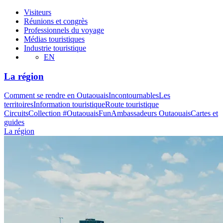
Visiteurs
Réunions et congrès
Professionnels du voyage
Médias touristiques
Industrie touristique
EN
La région
Comment se rendre en Outaouais
Incontournables
Les
territoires
Information touristique
Route touristique
Circuits
Collection #OutaouaisFun
Ambassadeurs Outaouais
Cartes et
guides
La région