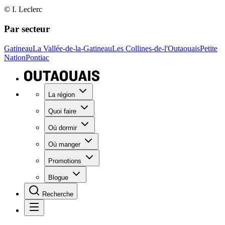
© I. Leclerc
Par secteur
Gatineau
La Vallée-de-la-Gatineau
Les Collines-de-l'Outaouais
Petite
Nation
Pontiac
La région
Quoi faire
Où dormir
Où manger
Promotions
Blogue
Recherche