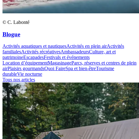
© C. Labonté
Blogue
Activités aquatiques et nautiques
Activités en plein air
Activités
familiales
Activités récréatives
Ambassadeurs
Culture, art et
patrimoine
Escapades
Festivals et événements
Location d’équipement
Magasinage
Parcs, réserves et centres de plein
air
Plaisirs gourmands
Quoi Faire
Spa et bien-être
Tourisme
durable
Vie nocturne
Tous nos articles