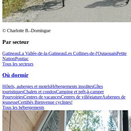
© Charlotte B.-Domingue
Par secteur
Gatineau
La Vallée-de-la-Gatineau
Les Collines-de-l'Outaouais
Petite
Nation
Pontiac
Tous les secteurs
Où dormir
Hôtels, auberges et motels
Hébergements insolites
Gîtes
touristiques
Chalets et condos
Camping et prêt-à-camper
Pourvoiries
Centres de vacances
Centres de villégiature
Auberges de
jeunesse
Certifiés Bienvenue cyclistes!
Tous les hébergements