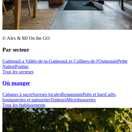
© Alex & MJ On the GO
Par secteur
Gatineau
La Vallée-de-la-Gatineau
Les Collines-de-l'Outaouais
Petite
Nation
Pontiac
Tous les secteurs
Où manger
Cabanes à sucre
Saveurs locales
Restaurants
Pubs et bars
Cafés,
boulangeries et patisseries
Traiteurs
Microbrasseries
Tous les établissements