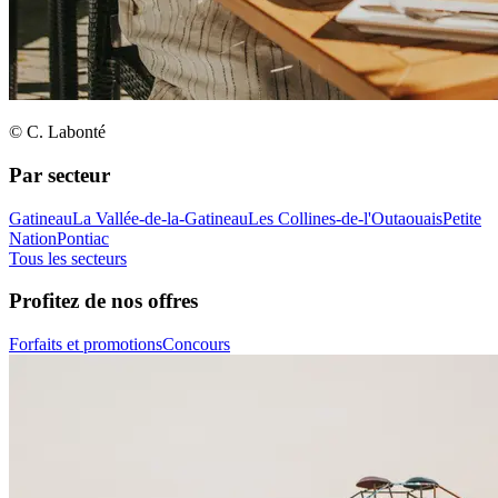
© C. Labonté
Par secteur
Gatineau
La Vallée-de-la-Gatineau
Les Collines-de-l'Outaouais
Petite
Nation
Pontiac
Tous les secteurs
Profitez de nos offres
Forfaits et promotions
Concours