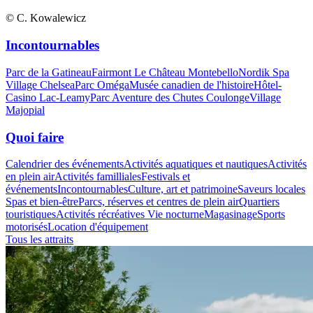
© C. Kowalewicz
Incontournables
Parc de la Gatineau
Fairmont Le Château Montebello
Nordik Spa
Village Chelsea
Parc Oméga
Musée canadien de l'histoire
Hôtel-
Casino Lac-Leamy
Parc Aventure des Chutes Coulonge
Village
Majopial
Quoi faire
Calendrier des événements
Activités aquatiques et nautiques
Activités
en plein air
Activités familliales
Festivals et
événements
Incontournables
Culture, art et patrimoine
Saveurs locales
Spas et bien-être
Parcs, réserves et centres de plein air
Quartiers
touristiques
Activités récréatives
Vie nocturne
Magasinage
Sports
motorisés
Location d'équipement
Tous les attraits