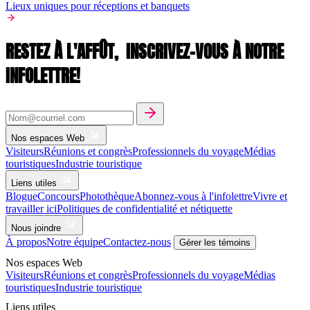
Lieux uniques pour réceptions et banquets
RESTEZ À L'AFFÛT,
INSCRIVEZ-VOUS À NOTRE
INFOLETTRE!
Nos espaces Web
Visiteurs
Réunions et congrès
Professionnels du voyage
Médias
touristiques
Industrie touristique
Liens utiles
Blogue
Concours
Photothèque
Abonnez-vous à l'infolettre
Vivre et
travailler ici
Politiques de confidentialité et nétiquette
Nous joindre
À propos
Notre équipe
Contactez-nous
Gérer les témoins
Nos espaces Web
Visiteurs
Réunions et congrès
Professionnels du voyage
Médias
touristiques
Industrie touristique
Liens utiles