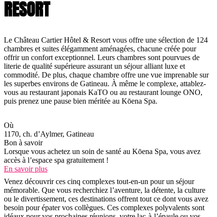
RESORT
Le Château Cartier Hôtel & Resort vous offre une sélection de 124
chambres et suites élégamment aménagées, chacune créée pour
offrir un confort exceptionnel. Leurs chambres sont pourvues de
literie de qualité supérieure assurant un séjour alliant luxe et
commodité. De plus, chaque chambre offre une vue imprenable sur
les superbes environs de Gatineau. À même le complexe, attablez-
vous au restaurant japonais KaTO ou au restaurant lounge ONO,
puis prenez une pause bien méritée au Kōena Spa.
Où
1170, ch. d’Aylmer, Gatineau
Bon à savoir
Lorsque vous achetez un soin de santé au Kōena Spa, vous avez
accès à l’espace spa gratuitement !
En savoir plus
Venez découvrir ces cinq complexes tout-en-un pour un séjour
mémorable. Que vous recherchiez l’aventure, la détente, la culture
ou le divertissement, ces destinations offrent tout ce dont vous avez
besoin pour épater vos collègues. Ces complexes polyvalents sont
idéaux pour vos prochaines réunions, votre lac-à-l’épaule ou vos