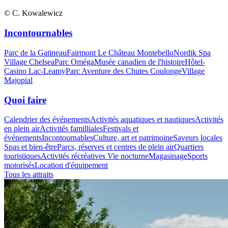
© C. Kowalewicz
Incontournables
Parc de la Gatineau
Fairmont Le Château Montebello
Nordik Spa
Village Chelsea
Parc Oméga
Musée canadien de l'histoire
Hôtel-
Casino Lac-Leamy
Parc Aventure des Chutes Coulonge
Village
Majopial
Quoi faire
Calendrier des événements
Activités aquatiques et nautiques
Activités
en plein air
Activités familliales
Festivals et
événements
Incontournables
Culture, art et patrimoine
Saveurs locales
Spas et bien-être
Parcs, réserves et centres de plein air
Quartiers
touristiques
Activités récréatives
Vie nocturne
Magasinage
Sports
motorisés
Location d'équipement
Tous les attraits