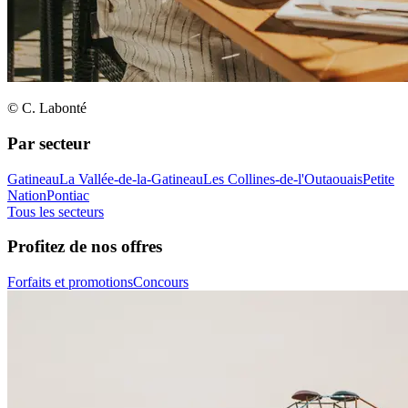
© C. Labonté
Par secteur
Gatineau
La Vallée-de-la-Gatineau
Les Collines-de-l'Outaouais
Petite
Nation
Pontiac
Tous les secteurs
Profitez de nos offres
Forfaits et promotions
Concours