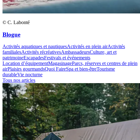
© C. Labonté
Blogue
Activités aquatiques et nautiques
Activités en plein air
Activités
familiales
Activités récréatives
Ambassadeurs
Culture, art et
patrimoine
Escapades
Festivals et événements
Location d’équipement
Magasinage
Parcs, réserves et centres de plein
air
Plaisirs gourmands
Quoi Faire
Spa et bien-être
Tourisme
durable
Vie nocturne
Tous nos articles