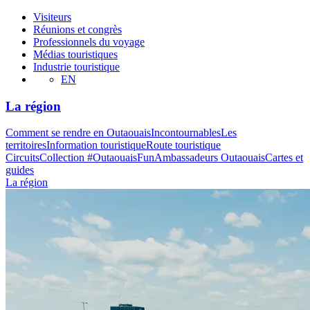
Visiteurs
Réunions et congrès
Professionnels du voyage
Médias touristiques
Industrie touristique
EN
La région
Comment se rendre en Outaouais
Incontournables
Les
territoires
Information touristique
Route touristique
Circuits
Collection #OutaouaisFun
Ambassadeurs Outaouais
Cartes et
guides
La région