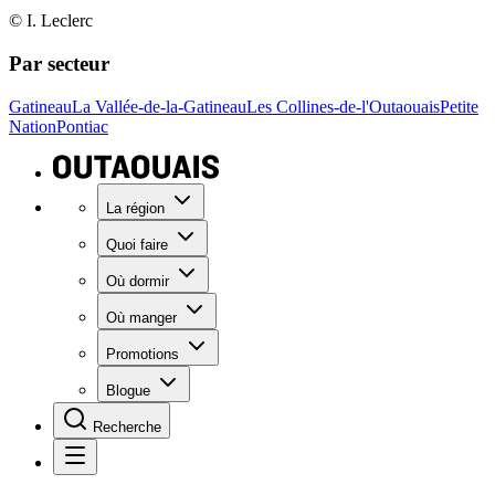
© I. Leclerc
Par secteur
Gatineau
La Vallée-de-la-Gatineau
Les Collines-de-l'Outaouais
Petite
Nation
Pontiac
La région
Quoi faire
Où dormir
Où manger
Promotions
Blogue
Recherche