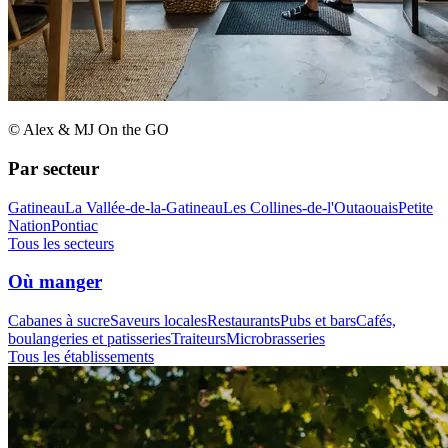
© Alex & MJ On the GO
Par secteur
Gatineau
La Vallée-de-la-Gatineau
Les Collines-de-l'Outaouais
Petite
Nation
Pontiac
Tous les secteurs
Où manger
Cabanes à sucre
Saveurs locales
Restaurants
Pubs et bars
Cafés,
boulangeries et patisseries
Traiteurs
Microbrasseries
Tous les établissements