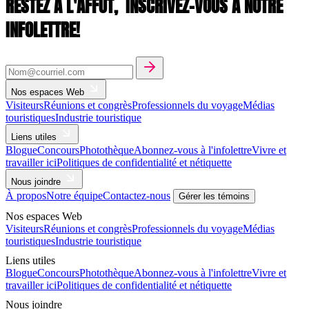
RESTEZ À L'AFFÛT,
INSCRIVEZ-VOUS À NOTRE
INFOLETTRE!
Nos espaces Web
Visiteurs
Réunions et congrès
Professionnels du voyage
Médias
touristiques
Industrie touristique
Liens utiles
Blogue
Concours
Photothèque
Abonnez-vous à l'infolettre
Vivre et
travailler ici
Politiques de confidentialité et nétiquette
Nous joindre
À propos
Notre équipe
Contactez-nous
Gérer les témoins
Nos espaces Web
Visiteurs
Réunions et congrès
Professionnels du voyage
Médias
touristiques
Industrie touristique
Liens utiles
Blogue
Concours
Photothèque
Abonnez-vous à l'infolettre
Vivre et
travailler ici
Politiques de confidentialité et nétiquette
Nous joindre