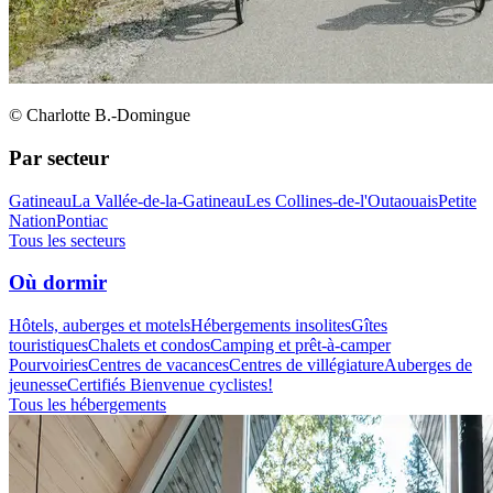
© Charlotte B.-Domingue
Par secteur
Gatineau
La Vallée-de-la-Gatineau
Les Collines-de-l'Outaouais
Petite
Nation
Pontiac
Tous les secteurs
Où dormir
Hôtels, auberges et motels
Hébergements insolites
Gîtes
touristiques
Chalets et condos
Camping et prêt-à-camper
Pourvoiries
Centres de vacances
Centres de villégiature
Auberges de
jeunesse
Certifiés Bienvenue cyclistes!
Tous les hébergements