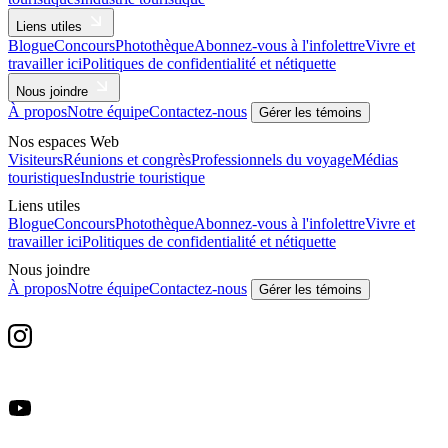
Liens utiles
Blogue
Concours
Photothèque
Abonnez-vous à l'infolettre
Vivre et
travailler ici
Politiques de confidentialité et nétiquette
Nous joindre
À propos
Notre équipe
Contactez-nous
Gérer les témoins
Nos espaces Web
Visiteurs
Réunions et congrès
Professionnels du voyage
Médias
touristiques
Industrie touristique
Liens utiles
Blogue
Concours
Photothèque
Abonnez-vous à l'infolettre
Vivre et
travailler ici
Politiques de confidentialité et nétiquette
Nous joindre
À propos
Notre équipe
Contactez-nous
Gérer les témoins