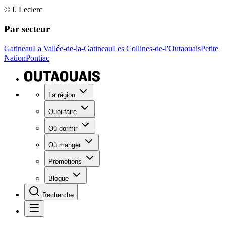
© I. Leclerc
Par secteur
Gatineau
La Vallée-de-la-Gatineau
Les Collines-de-l'Outaouais
Petite
Nation
Pontiac
La région
Quoi faire
Où dormir
Où manger
Promotions
Blogue
Recherche