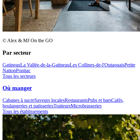
© Alex & MJ On the GO
Par secteur
Gatineau
La Vallée-de-la-Gatineau
Les Collines-de-l'Outaouais
Petite
Nation
Pontiac
Tous les secteurs
Où manger
Cabanes à sucre
Saveurs locales
Restaurants
Pubs et bars
Cafés,
boulangeries et patisseries
Traiteurs
Microbrasseries
Tous les établissements