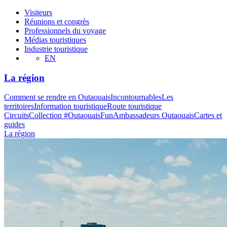
Visiteurs
Réunions et congrès
Professionnels du voyage
Médias touristiques
Industrie touristique
EN
La région
Comment se rendre en Outaouais
Incontournables
Les
territoires
Information touristique
Route touristique
Circuits
Collection #OutaouaisFun
Ambassadeurs Outaouais
Cartes et
guides
La région