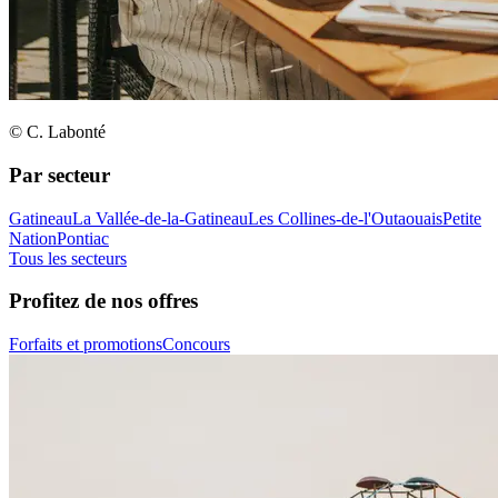
© C. Labonté
Par secteur
Gatineau
La Vallée-de-la-Gatineau
Les Collines-de-l'Outaouais
Petite
Nation
Pontiac
Tous les secteurs
Profitez de nos offres
Forfaits et promotions
Concours