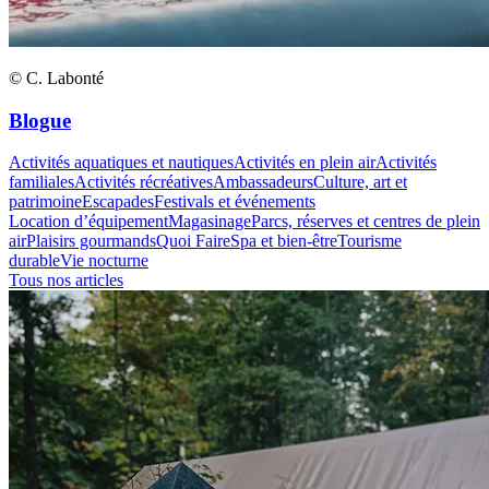
© C. Labonté
Blogue
Activités aquatiques et nautiques
Activités en plein air
Activités
familiales
Activités récréatives
Ambassadeurs
Culture, art et
patrimoine
Escapades
Festivals et événements
Location d’équipement
Magasinage
Parcs, réserves et centres de plein
air
Plaisirs gourmands
Quoi Faire
Spa et bien-être
Tourisme
durable
Vie nocturne
Tous nos articles