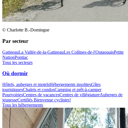
© Charlotte B.-Domingue
Par secteur
Gatineau
La Vallée-de-la-Gatineau
Les Collines-de-l'Outaouais
Petite
Nation
Pontiac
Tous les secteurs
Où dormir
Hôtels, auberges et motels
Hébergements insolites
Gîtes
touristiques
Chalets et condos
Camping et prêt-à-camper
Pourvoiries
Centres de vacances
Centres de villégiature
Auberges de
jeunesse
Certifiés Bienvenue cyclistes!
Tous les hébergements