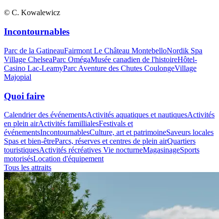
© C. Kowalewicz
Incontournables
Parc de la Gatineau
Fairmont Le Château Montebello
Nordik Spa
Village Chelsea
Parc Oméga
Musée canadien de l'histoire
Hôtel-
Casino Lac-Leamy
Parc Aventure des Chutes Coulonge
Village
Majopial
Quoi faire
Calendrier des événements
Activités aquatiques et nautiques
Activités
en plein air
Activités familliales
Festivals et
événements
Incontournables
Culture, art et patrimoine
Saveurs locales
Spas et bien-être
Parcs, réserves et centres de plein air
Quartiers
touristiques
Activités récréatives
Vie nocturne
Magasinage
Sports
motorisés
Location d'équipement
Tous les attraits