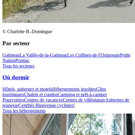
© Charlotte B.-Domingue
Par secteur
Gatineau
La Vallée-de-la-Gatineau
Les Collines-de-l'Outaouais
Petite
Nation
Pontiac
Tous les secteurs
Où dormir
Hôtels, auberges et motels
Hébergements insolites
Gîtes
touristiques
Chalets et condos
Camping et prêt-à-camper
Pourvoiries
Centres de vacances
Centres de villégiature
Auberges de
jeunesse
Certifiés Bienvenue cyclistes!
Tous les hébergements