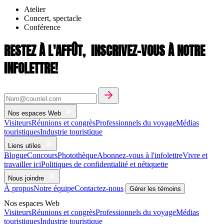
Atelier
Concert, spectacle
Conférence
RESTEZ À L'AFFÛT,
INSCRIVEZ-VOUS À NOTRE
INFOLETTRE!
Nos espaces Web
Visiteurs
Réunions et congrès
Professionnels du voyage
Médias
touristiques
Industrie touristique
Liens utiles
Blogue
Concours
Photothèque
Abonnez-vous à l'infolettre
Vivre et
travailler ici
Politiques de confidentialité et nétiquette
Nous joindre
À propos
Notre équipe
Contactez-nous
Gérer les témoins
Nos espaces Web
Visiteurs
Réunions et congrès
Professionnels du voyage
Médias
touristiques
Industrie touristique