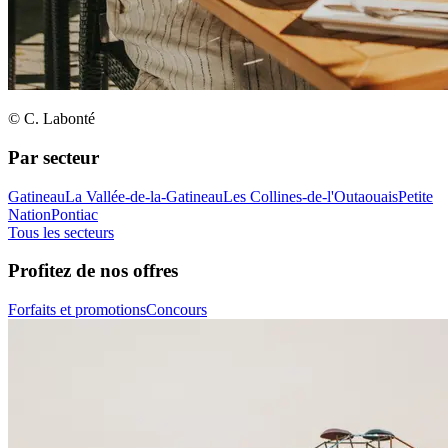
© C. Labonté
Par secteur
Gatineau
La Vallée-de-la-Gatineau
Les Collines-de-l'Outaouais
Petite
Nation
Pontiac
Tous les secteurs
Profitez de nos offres
Forfaits et promotions
Concours