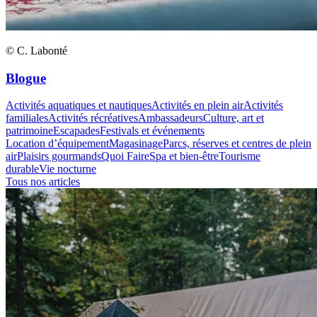
© C. Labonté
Blogue
Activités aquatiques et nautiques
Activités en plein air
Activités
familiales
Activités récréatives
Ambassadeurs
Culture, art et
patrimoine
Escapades
Festivals et événements
Location d’équipement
Magasinage
Parcs, réserves et centres de plein
air
Plaisirs gourmands
Quoi Faire
Spa et bien-être
Tourisme
durable
Vie nocturne
Tous nos articles