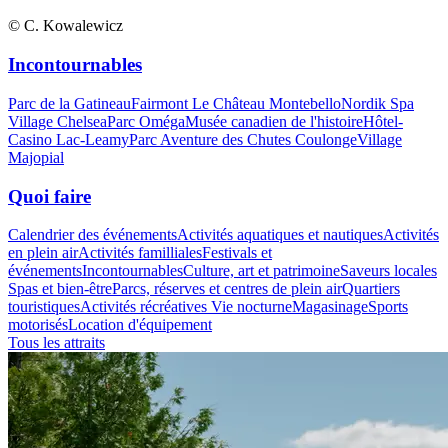
© C. Kowalewicz
Incontournables
Parc de la Gatineau
Fairmont Le Château Montebello
Nordik Spa
Village Chelsea
Parc Oméga
Musée canadien de l'histoire
Hôtel-
Casino Lac-Leamy
Parc Aventure des Chutes Coulonge
Village
Majopial
Quoi faire
Calendrier des événements
Activités aquatiques et nautiques
Activités
en plein air
Activités familliales
Festivals et
événements
Incontournables
Culture, art et patrimoine
Saveurs locales
Spas et bien-être
Parcs, réserves et centres de plein air
Quartiers
touristiques
Activités récréatives
Vie nocturne
Magasinage
Sports
motorisés
Location d'équipement
Tous les attraits