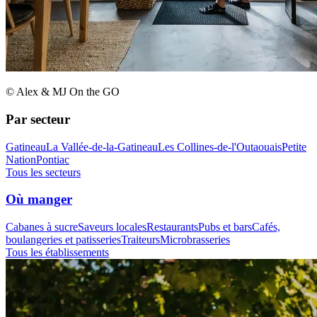
© Alex & MJ On the GO
Par secteur
Gatineau
La Vallée-de-la-Gatineau
Les Collines-de-l'Outaouais
Petite
Nation
Pontiac
Tous les secteurs
Où manger
Cabanes à sucre
Saveurs locales
Restaurants
Pubs et bars
Cafés,
boulangeries et patisseries
Traiteurs
Microbrasseries
Tous les établissements