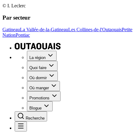
© I. Leclerc
Par secteur
Gatineau
La Vallée-de-la-Gatineau
Les Collines-de-l'Outaouais
Petite
Nation
Pontiac
La région
Quoi faire
Où dormir
Où manger
Promotions
Blogue
Recherche