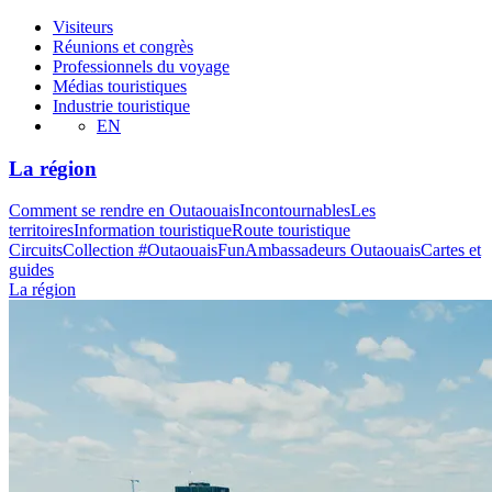
Visiteurs
Réunions et congrès
Professionnels du voyage
Médias touristiques
Industrie touristique
EN
La région
Comment se rendre en Outaouais
Incontournables
Les
territoires
Information touristique
Route touristique
Circuits
Collection #OutaouaisFun
Ambassadeurs Outaouais
Cartes et
guides
La région