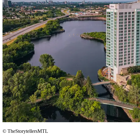
© TheStorytellersMTL