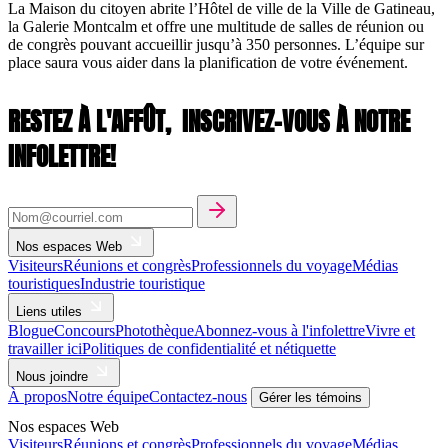
La Maison du citoyen abrite l’Hôtel de ville de la Ville de Gatineau,
la Galerie Montcalm et offre une multitude de salles de réunion ou
de congrès pouvant accueillir jusqu’à 350 personnes. L’équipe sur
place saura vous aider dans la planification de votre événement.
RESTEZ À L'AFFÛT,
INSCRIVEZ-VOUS À NOTRE
INFOLETTRE!
Nos espaces Web
Visiteurs
Réunions et congrès
Professionnels du voyage
Médias
touristiques
Industrie touristique
Liens utiles
Blogue
Concours
Photothèque
Abonnez-vous à l'infolettre
Vivre et
travailler ici
Politiques de confidentialité et nétiquette
Nous joindre
À propos
Notre équipe
Contactez-nous
Gérer les témoins
Nos espaces Web
Visiteurs
Réunions et congrès
Professionnels du voyage
Médias