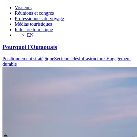
Visiteurs
Réunions et congrès
Professionnels du voyage
Médias touristiques
Industrie touristique
EN
Pourquoi l'Outaouais
Positionnement stratégique
Secteurs clés
Infrastructures
Engagement
durable