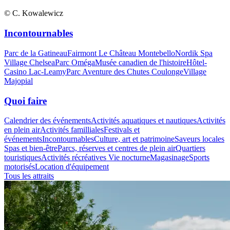
© C. Kowalewicz
Incontournables
Parc de la Gatineau
Fairmont Le Château Montebello
Nordik Spa
Village Chelsea
Parc Oméga
Musée canadien de l'histoire
Hôtel-
Casino Lac-Leamy
Parc Aventure des Chutes Coulonge
Village
Majopial
Quoi faire
Calendrier des événements
Activités aquatiques et nautiques
Activités
en plein air
Activités familliales
Festivals et
événements
Incontournables
Culture, art et patrimoine
Saveurs locales
Spas et bien-être
Parcs, réserves et centres de plein air
Quartiers
touristiques
Activités récréatives
Vie nocturne
Magasinage
Sports
motorisés
Location d'équipement
Tous les attraits