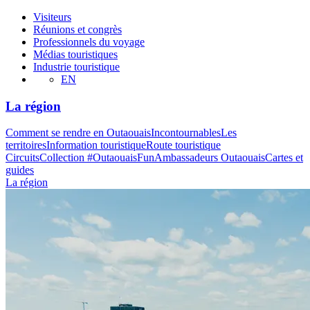
Visiteurs
Réunions et congrès
Professionnels du voyage
Médias touristiques
Industrie touristique
EN
La région
Comment se rendre en Outaouais
Incontournables
Les
territoires
Information touristique
Route touristique
Circuits
Collection #OutaouaisFun
Ambassadeurs Outaouais
Cartes et
guides
La région