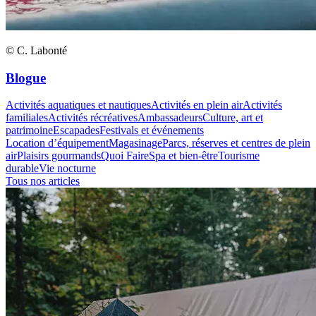
© C. Labonté
Blogue
Activités aquatiques et nautiques
Activités en plein air
Activités
familiales
Activités récréatives
Ambassadeurs
Culture, art et
patrimoine
Escapades
Festivals et événements
Location d’équipement
Magasinage
Parcs, réserves et centres de plein
air
Plaisirs gourmands
Quoi Faire
Spa et bien-être
Tourisme
durable
Vie nocturne
Tous nos articles