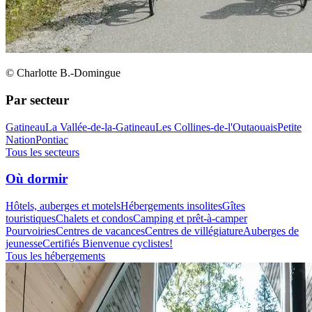
© Charlotte B.-Domingue
Par secteur
Gatineau
La Vallée-de-la-Gatineau
Les Collines-de-l'Outaouais
Petite
Nation
Pontiac
Tous les secteurs
Où dormir
Hôtels, auberges et motels
Hébergements insolites
Gîtes
touristiques
Chalets et condos
Camping et prêt-à-camper
Pourvoiries
Centres de vacances
Centres de villégiature
Auberges de
jeunesse
Certifiés Bienvenue cyclistes!
Tous les hébergements