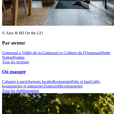
© Alex & MJ On the GO
Par secteur
Gatineau
La Vallée-de-la-Gatineau
Les Collines-de-l'Outaouais
Petite
Nation
Pontiac
Tous les secteurs
Où manger
Cabanes à sucre
Saveurs locales
Restaurants
Pubs et bars
Cafés,
boulangeries et patisseries
Traiteurs
Microbrasseries
Tous les établissements