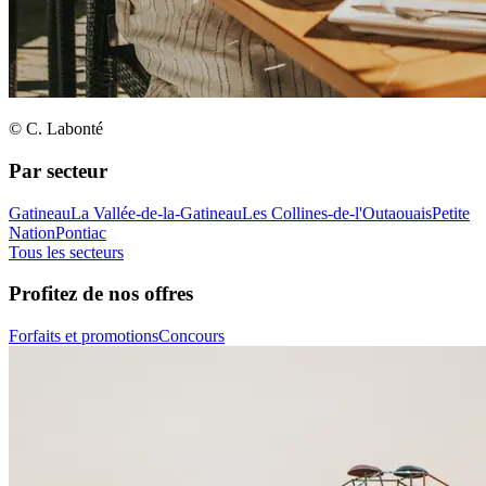
© C. Labonté
Par secteur
Gatineau
La Vallée-de-la-Gatineau
Les Collines-de-l'Outaouais
Petite
Nation
Pontiac
Tous les secteurs
Profitez de nos offres
Forfaits et promotions
Concours