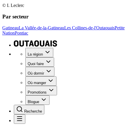
© I. Leclerc
Par secteur
Gatineau
La Vallée-de-la-Gatineau
Les Collines-de-l'Outaouais
Petite
Nation
Pontiac
La région
Quoi faire
Où dormir
Où manger
Promotions
Blogue
Recherche