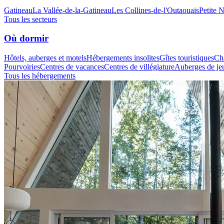
Gatineau
La Vallée-de-la-Gatineau
Les Collines-de-l'Outaouais
Petite 
Tous les secteurs
Où dormir
Hôtels, auberges et motels
Hébergements insolites
Gîtes touristiques
Cha
Pourvoiries
Centres de vacances
Centres de villégiature
Auberges de je
Tous les hébergements