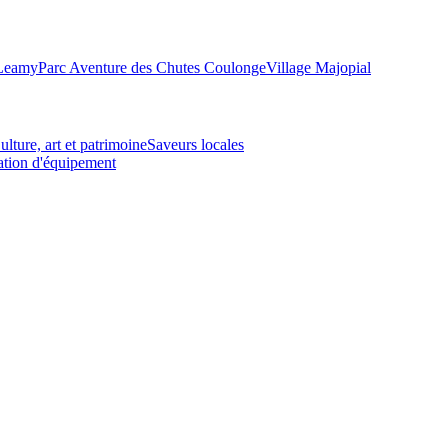
-Leamy
Parc Aventure des Chutes Coulonge
Village Majopial
ulture, art et patrimoine
Saveurs locales
tion d'équipement