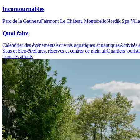
Incontournables
Parc de la Gatineau
Fairmont Le Château Montebello
Nordik Spa Vill
Quoi faire
Calendrier des événements
Activités aquatiques et nautiques
Activités e
Spas et bien-être
Parcs, réserves et centres de plein air
Quartiers tourist
Tous les attraits