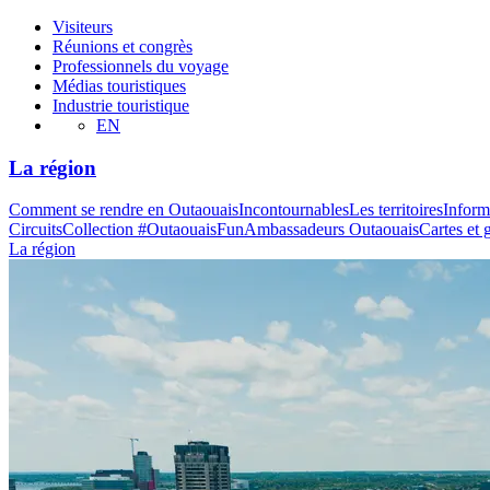
Visiteurs
Réunions et congrès
Professionnels du voyage
Médias touristiques
Industrie touristique
EN
La région
Comment se rendre en Outaouais
Incontournables
Les territoires
Inform
Circuits
Collection #OutaouaisFun
Ambassadeurs Outaouais
Cartes et 
La région