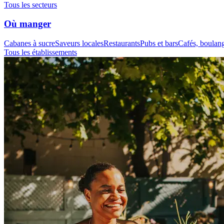
Tous les secteurs
Où manger
Cabanes à sucre
Saveurs locales
Restaurants
Pubs et bars
Cafés, boulange
Tous les établissements