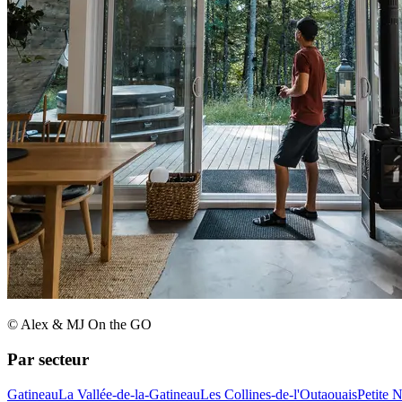
© Alex & MJ On the GO
Par secteur
Gatineau
La Vallée-de-la-Gatineau
Les Collines-de-l'Outaouais
Petite 