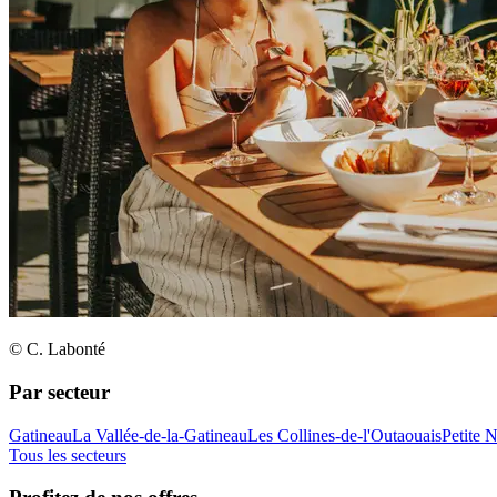
© C. Labonté
Par secteur
Gatineau
La Vallée-de-la-Gatineau
Les Collines-de-l'Outaouais
Petite 
Tous les secteurs