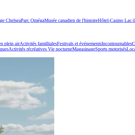
age Chelsea
Parc Oméga
Musée canadien de l'histoire
Hôtel-Casino Lac
n plein air
Activités familliales
Festivals et événements
Incontournables
C
iques
Activités récréatives
Vie nocturne
Magasinage
Sports motorisés
Loca