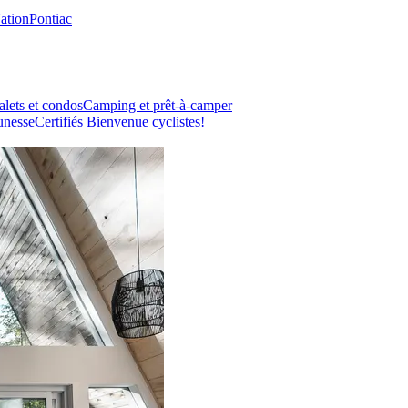
Nation
Pontiac
lets et condos
Camping et prêt-à-camper
unesse
Certifiés Bienvenue cyclistes!