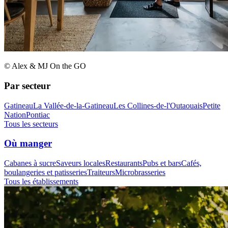
© Alex & MJ On the GO
Par secteur
Gatineau
La Vallée-de-la-Gatineau
Les Collines-de-l'Outaouais
Petite
Nation
Pontiac
Tous les secteurs
Où manger
Cabanes à sucre
Saveurs locales
Restaurants
Pubs et bars
Cafés,
boulangeries et patisseries
Traiteurs
Microbrasseries
Tous les établissements