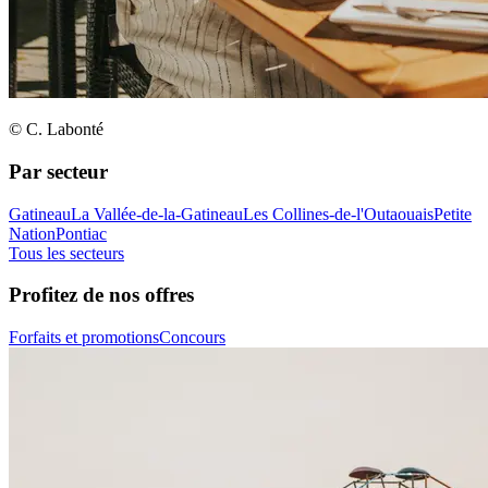
© C. Labonté
Par secteur
Gatineau
La Vallée-de-la-Gatineau
Les Collines-de-l'Outaouais
Petite
Nation
Pontiac
Tous les secteurs
Profitez de nos offres
Forfaits et promotions
Concours