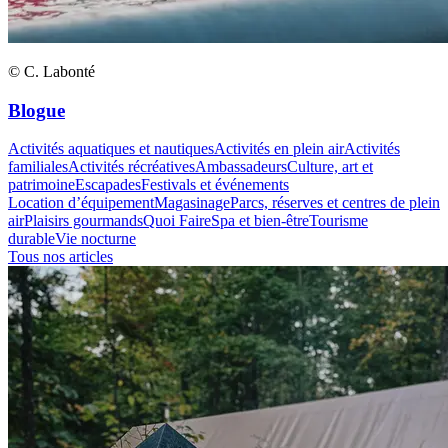
© C. Labonté
Blogue
Activités aquatiques et nautiques
Activités en plein air
Activités
familiales
Activités récréatives
Ambassadeurs
Culture, art et
patrimoine
Escapades
Festivals et événements
Location d’équipement
Magasinage
Parcs, réserves et centres de plein
air
Plaisirs gourmands
Quoi Faire
Spa et bien-être
Tourisme
durable
Vie nocturne
Tous nos articles