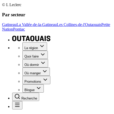
© I. Leclerc
Par secteur
Gatineau
La Vallée-de-la-Gatineau
Les Collines-de-l'Outaouais
Petite
Nation
Pontiac
La région
Quoi faire
Où dormir
Où manger
Promotions
Blogue
Recherche