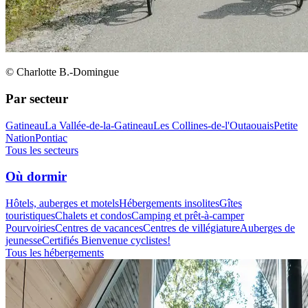
© Charlotte B.-Domingue
Par secteur
Gatineau
La Vallée-de-la-Gatineau
Les Collines-de-l'Outaouais
Petite
Nation
Pontiac
Tous les secteurs
Où dormir
Hôtels, auberges et motels
Hébergements insolites
Gîtes
touristiques
Chalets et condos
Camping et prêt-à-camper
Pourvoiries
Centres de vacances
Centres de villégiature
Auberges de
jeunesse
Certifiés Bienvenue cyclistes!
Tous les hébergements