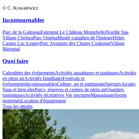
© C. Kowalewicz
Incontournables
Parc de la Gatineau
Fairmont Le Château Montebello
Nordik Spa
Village Chelsea
Parc Oméga
Musée canadien de l'histoire
Hôtel-
Casino Lac-Leamy
Parc Aventure des Chutes Coulonge
Village
Majopial
Quoi faire
Calendrier des événements
Activités aquatiques et nautiques
Activités
en plein air
Activités familliales
Festivals et
événements
Incontournables
Culture, art et patrimoine
Saveurs locales
Spas et bien-être
Parcs, réserves et centres de plein air
Quartiers
touristiques
Activités récréatives
Vie nocturne
Magasinage
Sports
motorisés
Location d'équipement
Tous les attraits