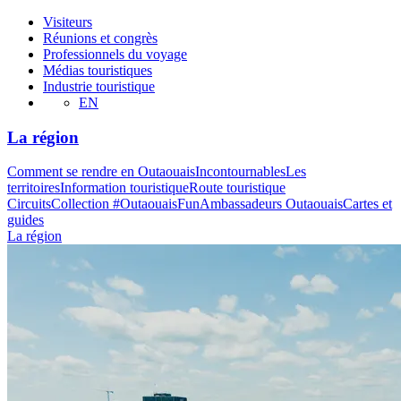
Visiteurs
Réunions et congrès
Professionnels du voyage
Médias touristiques
Industrie touristique
EN
La région
Comment se rendre en Outaouais
Incontournables
Les
territoires
Information touristique
Route touristique
Circuits
Collection #OutaouaisFun
Ambassadeurs Outaouais
Cartes et
guides
La région