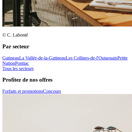
© C. Labonté
Par secteur
Gatineau
La Vallée-de-la-Gatineau
Les Collines-de-l'Outaouais
Petite
Nation
Pontiac
Tous les secteurs
Profitez de nos offres
Forfaits et promotions
Concours