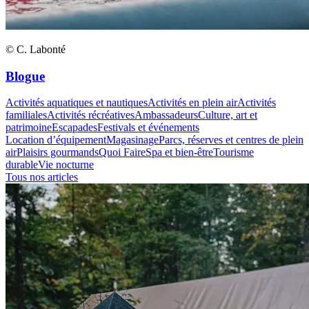
© C. Labonté
Blogue
Activités aquatiques et nautiques
Activités en plein air
Activités
familiales
Activités récréatives
Ambassadeurs
Culture, art et
patrimoine
Escapades
Festivals et événements
Location d’équipement
Magasinage
Parcs, réserves et centres de plein
air
Plaisirs gourmands
Quoi Faire
Spa et bien-être
Tourisme
durable
Vie nocturne
Tous nos articles