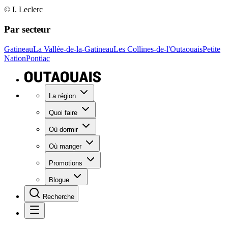
© I. Leclerc
Par secteur
Gatineau
La Vallée-de-la-Gatineau
Les Collines-de-l'Outaouais
Petite
Nation
Pontiac
La région
Quoi faire
Où dormir
Où manger
Promotions
Blogue
Recherche