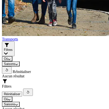
Transports
Filtres
Où
Saisons
Réinitialiser
Aucun résultat
Filtres
Réinitialiser
Où
Saisons
Aucun résultat