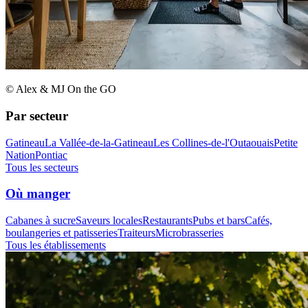
© Alex & MJ On the GO
Par secteur
Gatineau
La Vallée-de-la-Gatineau
Les Collines-de-l'Outaouais
Petite
Nation
Pontiac
Tous les secteurs
Où manger
Cabanes à sucre
Saveurs locales
Restaurants
Pubs et bars
Cafés,
boulangeries et patisseries
Traiteurs
Microbrasseries
Tous les établissements