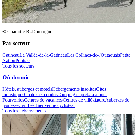
© Charlotte B.-Domingue
Par secteur
Gatineau
La Vallée-de-la-Gatineau
Les Collines-de-l'Outaouais
Petite
Nation
Pontiac
Tous les secteurs
Où dormir
Hôtels, auberges et motels
Hébergements insolites
Gîtes
touristiques
Chalets et condos
Camping et prêt-à-camper
Pourvoiries
Centres de vacances
Centres de villégiature
Auberges de
jeunesse
Certifiés Bienvenue cyclistes!
Tous les hébergements