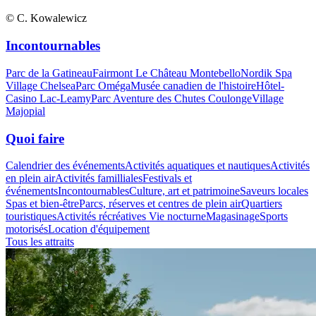
© C. Kowalewicz
Incontournables
Parc de la Gatineau
Fairmont Le Château Montebello
Nordik Spa
Village Chelsea
Parc Oméga
Musée canadien de l'histoire
Hôtel-
Casino Lac-Leamy
Parc Aventure des Chutes Coulonge
Village
Majopial
Quoi faire
Calendrier des événements
Activités aquatiques et nautiques
Activités
en plein air
Activités familliales
Festivals et
événements
Incontournables
Culture, art et patrimoine
Saveurs locales
Spas et bien-être
Parcs, réserves et centres de plein air
Quartiers
touristiques
Activités récréatives
Vie nocturne
Magasinage
Sports
motorisés
Location d'équipement
Tous les attraits