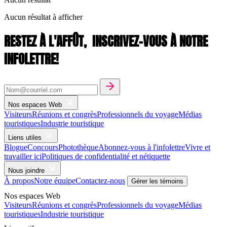
Aucun résultat à afficher
RESTEZ À L'AFFÛT,
INSCRIVEZ-VOUS À NOTRE
INFOLETTRE!
Nos espaces Web
Visiteurs
Réunions et congrès
Professionnels du voyage
Médias
touristiques
Industrie touristique
Liens utiles
Blogue
Concours
Photothèque
Abonnez-vous à l'infolettre
Vivre et
travailler ici
Politiques de confidentialité et nétiquette
Nous joindre
À propos
Notre équipe
Contactez-nous
Gérer les témoins
Nos espaces Web
Visiteurs
Réunions et congrès
Professionnels du voyage
Médias
touristiques
Industrie touristique