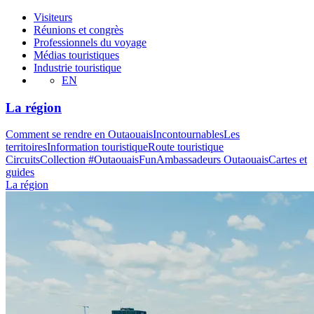
Visiteurs
Réunions et congrès
Professionnels du voyage
Médias touristiques
Industrie touristique
EN
La région
Comment se rendre en Outaouais
Incontournables
Les
territoires
Information touristique
Route touristique
Circuits
Collection #OutaouaisFun
Ambassadeurs Outaouais
Cartes et
guides
La région