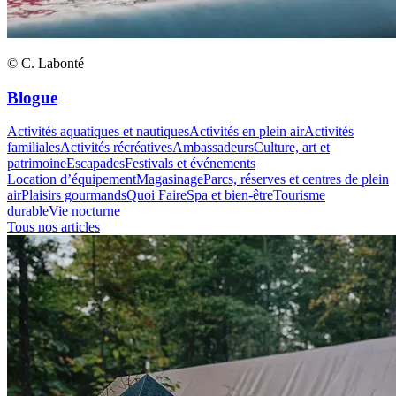
© C. Labonté
Blogue
Activités aquatiques et nautiques
Activités en plein air
Activités
familiales
Activités récréatives
Ambassadeurs
Culture, art et
patrimoine
Escapades
Festivals et événements
Location d’équipement
Magasinage
Parcs, réserves et centres de plein
air
Plaisirs gourmands
Quoi Faire
Spa et bien-être
Tourisme
durable
Vie nocturne
Tous nos articles