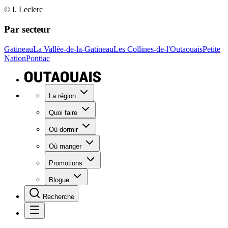
© I. Leclerc
Par secteur
Gatineau
La Vallée-de-la-Gatineau
Les Collines-de-l'Outaouais
Petite
Nation
Pontiac
La région
Quoi faire
Où dormir
Où manger
Promotions
Blogue
Recherche