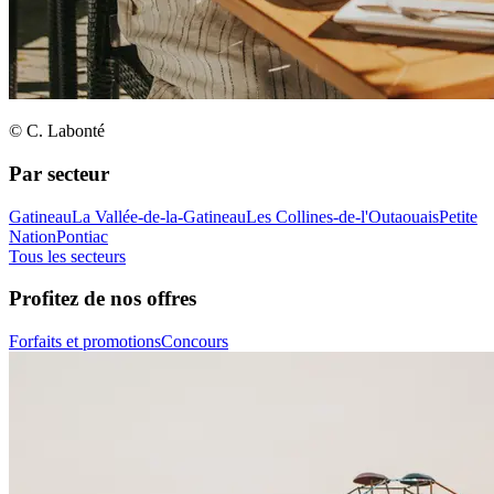
© C. Labonté
Par secteur
Gatineau
La Vallée-de-la-Gatineau
Les Collines-de-l'Outaouais
Petite
Nation
Pontiac
Tous les secteurs
Profitez de nos offres
Forfaits et promotions
Concours