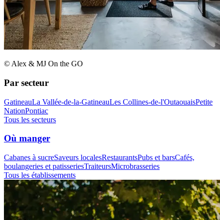
© Alex & MJ On the GO
Par secteur
Gatineau
La Vallée-de-la-Gatineau
Les Collines-de-l'Outaouais
Petite
Nation
Pontiac
Tous les secteurs
Où manger
Cabanes à sucre
Saveurs locales
Restaurants
Pubs et bars
Cafés,
boulangeries et patisseries
Traiteurs
Microbrasseries
Tous les établissements