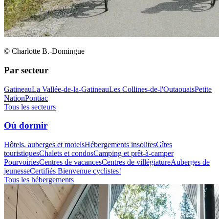
© Charlotte B.-Domingue
Par secteur
Gatineau
La Vallée-de-la-Gatineau
Les Collines-de-l'Outaouais
Petite
Nation
Pontiac
Tous les secteurs
Où dormir
Hôtels, auberges et motels
Hébergements insolites
Gîtes
touristiques
Chalets et condos
Camping et prêt-à-camper
Pourvoiries
Centres de vacances
Centres de villégiature
Auberges de
jeunesse
Certifiés Bienvenue cyclistes!
Tous les hébergements