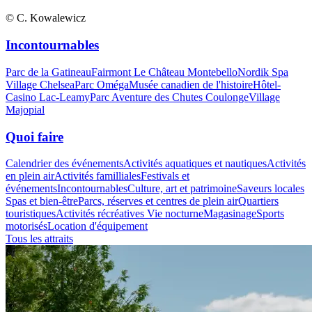
© C. Kowalewicz
Incontournables
Parc de la Gatineau
Fairmont Le Château Montebello
Nordik Spa
Village Chelsea
Parc Oméga
Musée canadien de l'histoire
Hôtel-
Casino Lac-Leamy
Parc Aventure des Chutes Coulonge
Village
Majopial
Quoi faire
Calendrier des événements
Activités aquatiques et nautiques
Activités
en plein air
Activités familliales
Festivals et
événements
Incontournables
Culture, art et patrimoine
Saveurs locales
Spas et bien-être
Parcs, réserves et centres de plein air
Quartiers
touristiques
Activités récréatives
Vie nocturne
Magasinage
Sports
motorisés
Location d'équipement
Tous les attraits