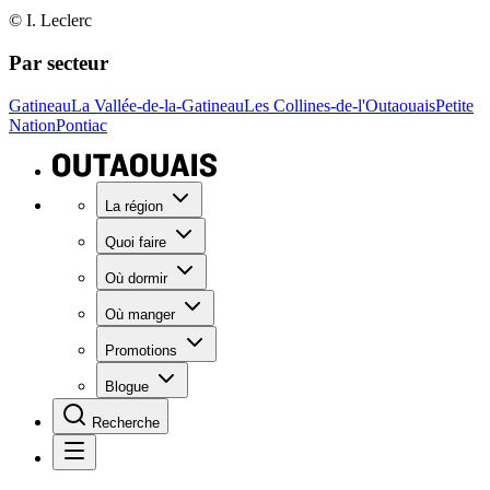
© I. Leclerc
Par secteur
Gatineau
La Vallée-de-la-Gatineau
Les Collines-de-l'Outaouais
Petite
Nation
Pontiac
La région
Quoi faire
Où dormir
Où manger
Promotions
Blogue
Recherche