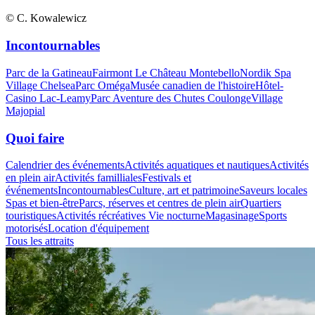
© C. Kowalewicz
Incontournables
Parc de la Gatineau
Fairmont Le Château Montebello
Nordik Spa
Village Chelsea
Parc Oméga
Musée canadien de l'histoire
Hôtel-
Casino Lac-Leamy
Parc Aventure des Chutes Coulonge
Village
Majopial
Quoi faire
Calendrier des événements
Activités aquatiques et nautiques
Activités
en plein air
Activités familliales
Festivals et
événements
Incontournables
Culture, art et patrimoine
Saveurs locales
Spas et bien-être
Parcs, réserves et centres de plein air
Quartiers
touristiques
Activités récréatives
Vie nocturne
Magasinage
Sports
motorisés
Location d'équipement
Tous les attraits