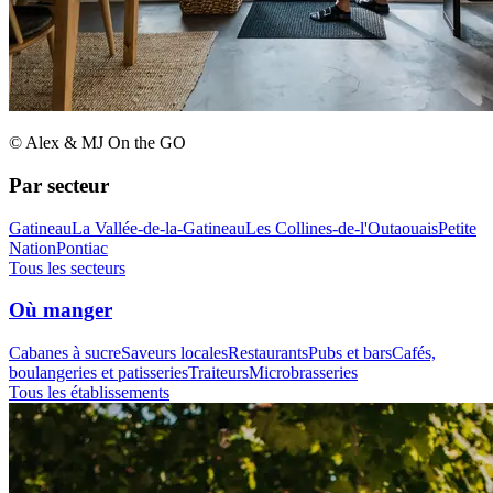
© Alex & MJ On the GO
Par secteur
Gatineau
La Vallée-de-la-Gatineau
Les Collines-de-l'Outaouais
Petite
Nation
Pontiac
Tous les secteurs
Où manger
Cabanes à sucre
Saveurs locales
Restaurants
Pubs et bars
Cafés,
boulangeries et patisseries
Traiteurs
Microbrasseries
Tous les établissements