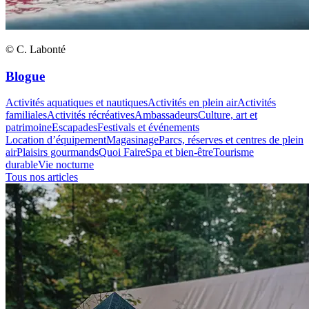
© C. Labonté
Blogue
Activités aquatiques et nautiques
Activités en plein air
Activités
familiales
Activités récréatives
Ambassadeurs
Culture, art et
patrimoine
Escapades
Festivals et événements
Location d’équipement
Magasinage
Parcs, réserves et centres de plein
air
Plaisirs gourmands
Quoi Faire
Spa et bien-être
Tourisme
durable
Vie nocturne
Tous nos articles