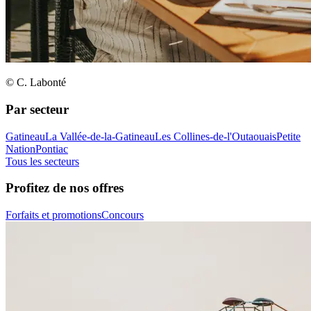
© C. Labonté
Par secteur
Gatineau
La Vallée-de-la-Gatineau
Les Collines-de-l'Outaouais
Petite
Nation
Pontiac
Tous les secteurs
Profitez de nos offres
Forfaits et promotions
Concours