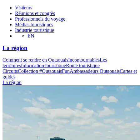
Visiteurs
Réunions et congrès
Professionnels du voyage
Médias touristiques
Industrie touristique
EN
La région
Comment se rendre en Outaouais
Incontournables
Les
territoires
Information touristique
Route touristique
Circuits
Collection #OutaouaisFun
Ambassadeurs Outaouais
Cartes et
guides
La région