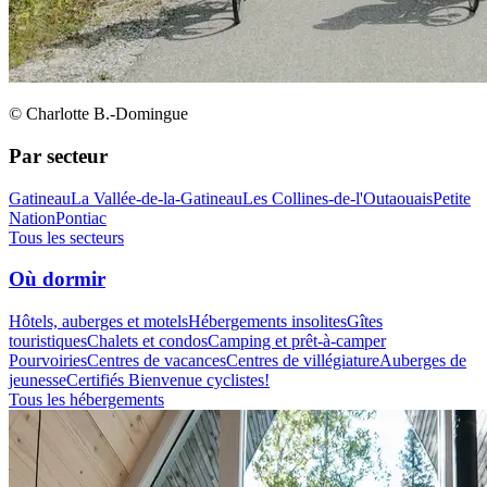
© Charlotte B.-Domingue
Par secteur
Gatineau
La Vallée-de-la-Gatineau
Les Collines-de-l'Outaouais
Petite
Nation
Pontiac
Tous les secteurs
Où dormir
Hôtels, auberges et motels
Hébergements insolites
Gîtes
touristiques
Chalets et condos
Camping et prêt-à-camper
Pourvoiries
Centres de vacances
Centres de villégiature
Auberges de
jeunesse
Certifiés Bienvenue cyclistes!
Tous les hébergements