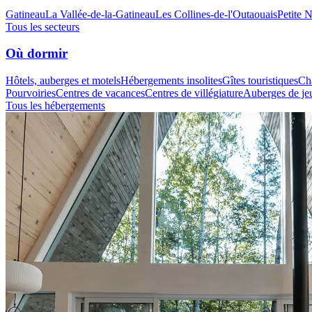
Gatineau
La Vallée-de-la-Gatineau
Les Collines-de-l'Outaouais
Petite 
Tous les secteurs
Où dormir
Hôtels, auberges et motels
Hébergements insolites
Gîtes touristiques
Cha
Pourvoiries
Centres de vacances
Centres de villégiature
Auberges de je
Tous les hébergements