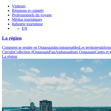
Visiteurs
Réunions et congrès
Professionnels du voyage
Médias touristiques
Industrie touristique
EN
La région
Comment se rendre en Outaouais
Incontournables
Les territoires
Inform
Circuits
Collection #OutaouaisFun
Ambassadeurs Outaouais
Cartes et 
La région