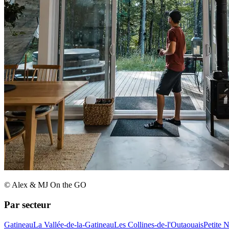
© Alex & MJ On the GO
Par secteur
Gatineau
La Vallée-de-la-Gatineau
Les Collines-de-l'Outaouais
Petite 