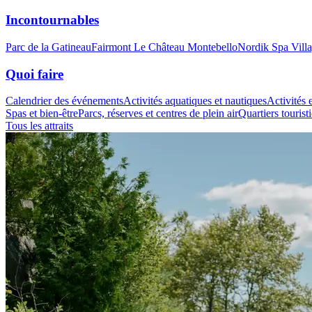
Incontournables
Parc de la Gatineau
Fairmont Le Château Montebello
Nordik Spa Vill
Quoi faire
Calendrier des événements
Activités aquatiques et nautiques
Activités e
Spas et bien-être
Parcs, réserves et centres de plein air
Quartiers tourist
Tous les attraits