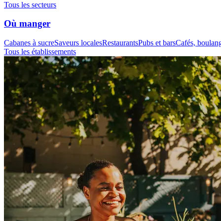
Tous les secteurs
Où manger
Cabanes à sucre
Saveurs locales
Restaurants
Pubs et bars
Cafés, boulange
Tous les établissements