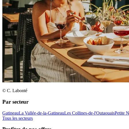
© C. Labonté
Par secteur
Gatineau
La Vallée-de-la-Gatineau
Les Collines-de-l'Outaouais
Petite 
Tous les secteurs