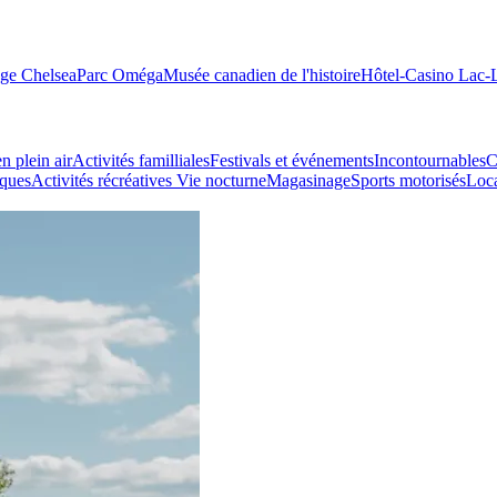
age Chelsea
Parc Oméga
Musée canadien de l'histoire
Hôtel-Casino Lac
n plein air
Activités familliales
Festivals et événements
Incontournables
C
iques
Activités récréatives
Vie nocturne
Magasinage
Sports motorisés
Loca