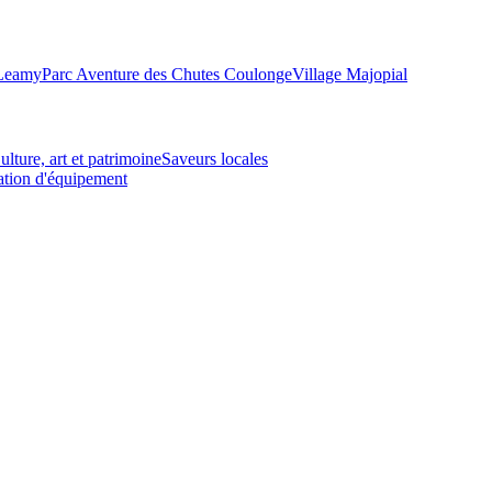
-Leamy
Parc Aventure des Chutes Coulonge
Village Majopial
ulture, art et patrimoine
Saveurs locales
tion d'équipement