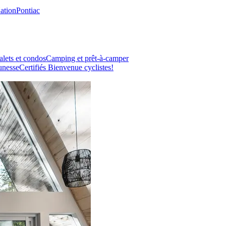
Nation
Pontiac
lets et condos
Camping et prêt-à-camper
unesse
Certifiés Bienvenue cyclistes!