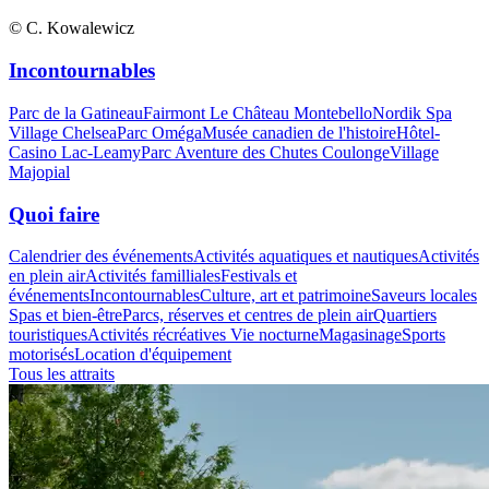
© C. Kowalewicz
Incontournables
Parc de la Gatineau
Fairmont Le Château Montebello
Nordik Spa
Village Chelsea
Parc Oméga
Musée canadien de l'histoire
Hôtel-
Casino Lac-Leamy
Parc Aventure des Chutes Coulonge
Village
Majopial
Quoi faire
Calendrier des événements
Activités aquatiques et nautiques
Activités
en plein air
Activités familliales
Festivals et
événements
Incontournables
Culture, art et patrimoine
Saveurs locales
Spas et bien-être
Parcs, réserves et centres de plein air
Quartiers
touristiques
Activités récréatives
Vie nocturne
Magasinage
Sports
motorisés
Location d'équipement
Tous les attraits