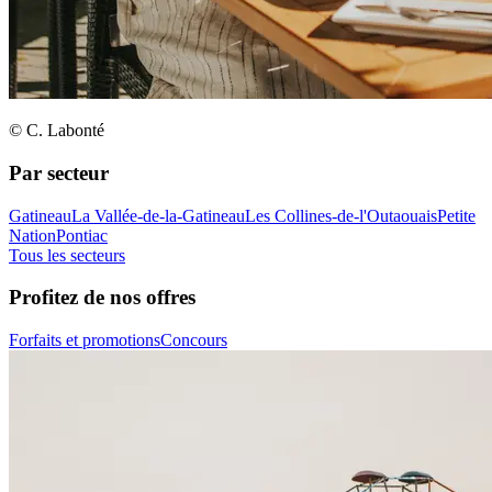
© C. Labonté
Par secteur
Gatineau
La Vallée-de-la-Gatineau
Les Collines-de-l'Outaouais
Petite
Nation
Pontiac
Tous les secteurs
Profitez de nos offres
Forfaits et promotions
Concours