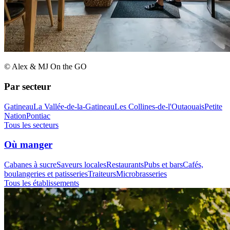
© Alex & MJ On the GO
Par secteur
Gatineau
La Vallée-de-la-Gatineau
Les Collines-de-l'Outaouais
Petite
Nation
Pontiac
Tous les secteurs
Où manger
Cabanes à sucre
Saveurs locales
Restaurants
Pubs et bars
Cafés,
boulangeries et patisseries
Traiteurs
Microbrasseries
Tous les établissements