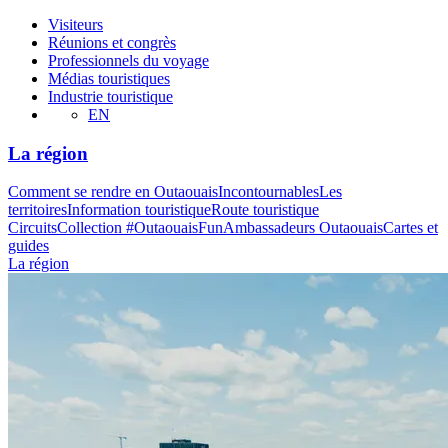
Visiteurs
Réunions et congrès
Professionnels du voyage
Médias touristiques
Industrie touristique
EN
La région
Comment se rendre en Outaouais
Incontournables
Les
territoires
Information touristique
Route touristique
Circuits
Collection #OutaouaisFun
Ambassadeurs Outaouais
Cartes et
guides
La région