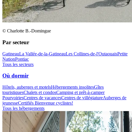
© Charlotte B.-Domingue
Par secteur
Gatineau
La Vallée-de-la-Gatineau
Les Collines-de-l'Outaouais
Petite
Nation
Pontiac
Tous les secteurs
Où dormir
Hôtels, auberges et motels
Hébergements insolites
Gîtes
touristiques
Chalets et condos
Camping et prêt-à-camper
Pourvoiries
Centres de vacances
Centres de villégiature
Auberges de
jeunesse
Certifiés Bienvenue cyclistes!
Tous les hébergements