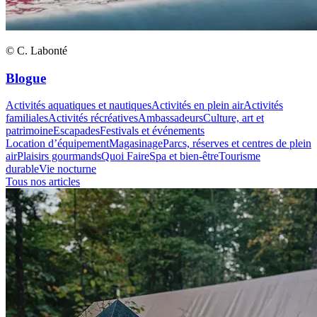
© C. Labonté
Blogue
Activités aquatiques et nautiques
Activités en plein air
Activités
familiales
Activités récréatives
Ambassadeurs
Culture, art et
patrimoine
Escapades
Festivals et événements
Location d’équipement
Magasinage
Parcs, réserves et centres de plein
air
Plaisirs gourmands
Quoi Faire
Spa et bien-être
Tourisme
durable
Vie nocturne
Tous nos articles