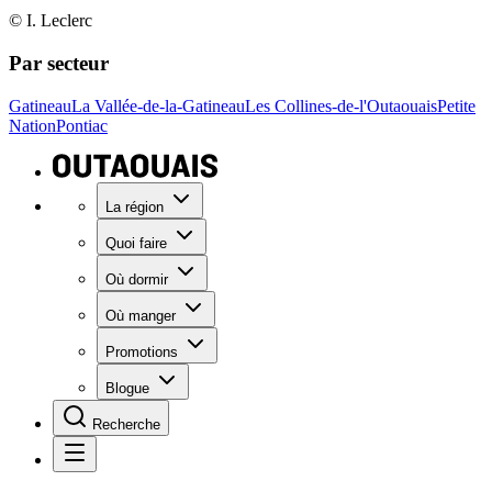
© I. Leclerc
Par secteur
Gatineau
La Vallée-de-la-Gatineau
Les Collines-de-l'Outaouais
Petite
Nation
Pontiac
La région
Quoi faire
Où dormir
Où manger
Promotions
Blogue
Recherche