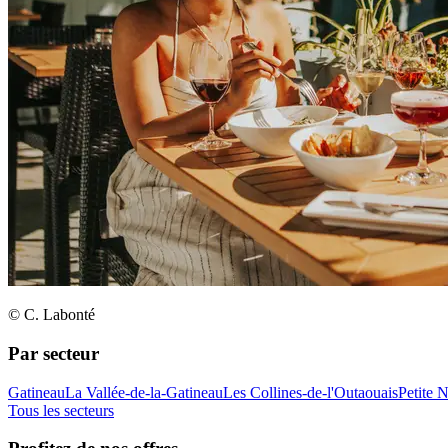
© C. Labonté
Par secteur
Gatineau
La Vallée-de-la-Gatineau
Les Collines-de-l'Outaouais
Petite 
Tous les secteurs