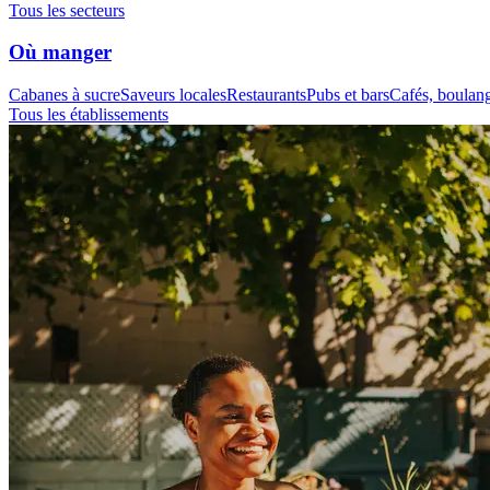
Tous les secteurs
Où manger
Cabanes à sucre
Saveurs locales
Restaurants
Pubs et bars
Cafés, boulange
Tous les établissements