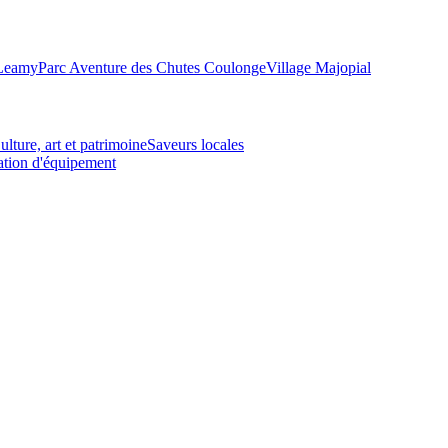
-Leamy
Parc Aventure des Chutes Coulonge
Village Majopial
ulture, art et patrimoine
Saveurs locales
tion d'équipement