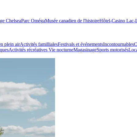
age Chelsea
Parc Oméga
Musée canadien de l'histoire
Hôtel-Casino Lac
n plein air
Activités familliales
Festivals et événements
Incontournables
C
iques
Activités récréatives
Vie nocturne
Magasinage
Sports motorisés
Loca