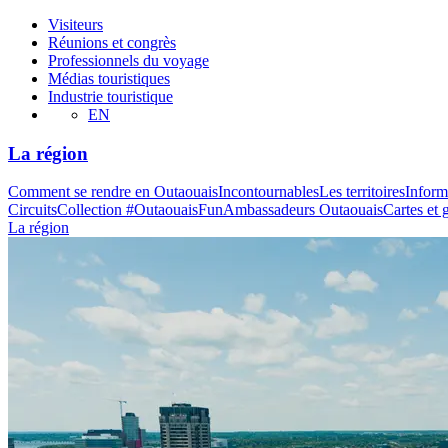
Visiteurs
Réunions et congrès
Professionnels du voyage
Médias touristiques
Industrie touristique
EN
La région
Comment se rendre en Outaouais
Incontournables
Les territoires
Inform
Circuits
Collection #OutaouaisFun
Ambassadeurs Outaouais
Cartes et 
La région