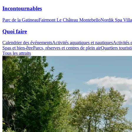
Incontournables
Parc de la Gatineau
Fairmont Le Château Montebello
Nordik Spa Vill
Quoi faire
Calendrier des événements
Activités aquatiques et nautiques
Activités e
Spas et bien-être
Parcs, réserves et centres de plein air
Quartiers tourist
Tous les attraits