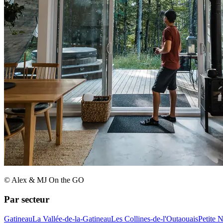
© Alex & MJ On the GO
Par secteur
Gatineau
La Vallée-de-la-Gatineau
Les Collines-de-l'Outaouais
Petite 