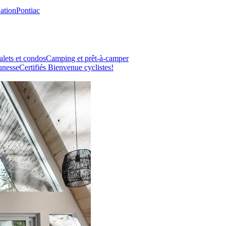
Nation
Pontiac
lets et condos
Camping et prêt-à-camper
unesse
Certifiés Bienvenue cyclistes!