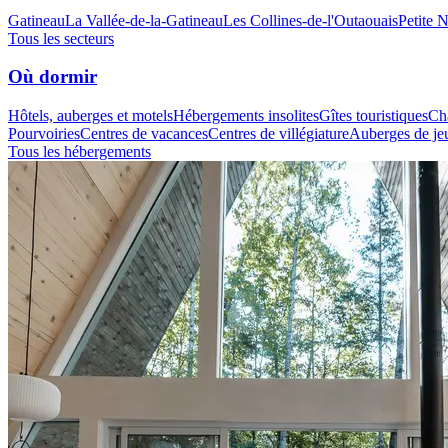
Gatineau
La Vallée-de-la-Gatineau
Les Collines-de-l'Outaouais
Petite 
Tous les secteurs
Où dormir
Hôtels, auberges et motels
Hébergements insolites
Gîtes touristiques
Cha
Pourvoiries
Centres de vacances
Centres de villégiature
Auberges de je
Tous les hébergements