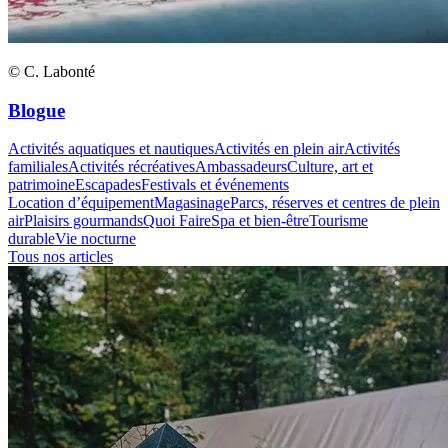
© C. Labonté
Blogue
Activités aquatiques et nautiques
Activités en plein air
Activités
familiales
Activités récréatives
Ambassadeurs
Culture, art et
patrimoine
Escapades
Festivals et événements
Location d’équipement
Magasinage
Parcs, réserves et centres de plein
air
Plaisirs gourmands
Quoi Faire
Spa et bien-être
Tourisme
durable
Vie nocturne
Tous nos articles