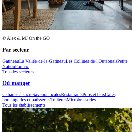
© Alex & MJ On the GO
Par secteur
Gatineau
La Vallée-de-la-Gatineau
Les Collines-de-l'Outaouais
Petite
Nation
Pontiac
Tous les secteurs
Où manger
Cabanes à sucre
Saveurs locales
Restaurants
Pubs et bars
Cafés,
boulangeries et patisseries
Traiteurs
Microbrasseries
Tous les établissements