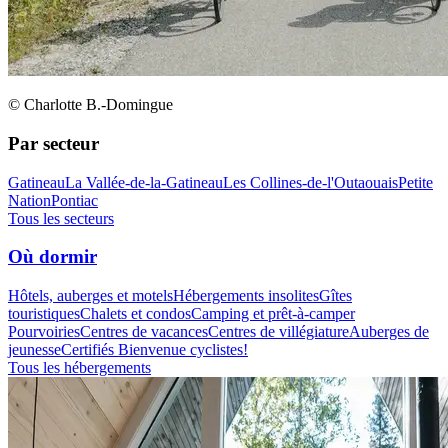
© Charlotte B.-Domingue
Par secteur
Gatineau
La Vallée-de-la-Gatineau
Les Collines-de-l'Outaouais
Petite
Nation
Pontiac
Tous les secteurs
Où dormir
Hôtels, auberges et motels
Hébergements insolites
Gîtes
touristiques
Chalets et condos
Camping et prêt-à-camper
Pourvoiries
Centres de vacances
Centres de villégiature
Auberges de
jeunesse
Certifiés Bienvenue cyclistes!
Tous les hébergements