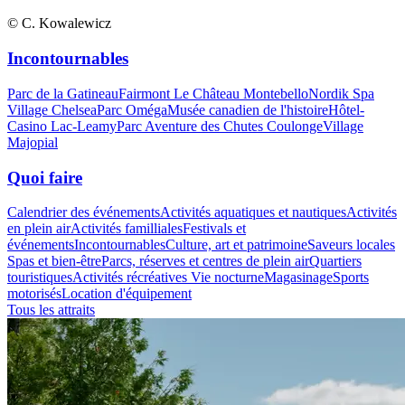
© C. Kowalewicz
Incontournables
Parc de la Gatineau
Fairmont Le Château Montebello
Nordik Spa
Village Chelsea
Parc Oméga
Musée canadien de l'histoire
Hôtel-
Casino Lac-Leamy
Parc Aventure des Chutes Coulonge
Village
Majopial
Quoi faire
Calendrier des événements
Activités aquatiques et nautiques
Activités
en plein air
Activités familliales
Festivals et
événements
Incontournables
Culture, art et patrimoine
Saveurs locales
Spas et bien-être
Parcs, réserves et centres de plein air
Quartiers
touristiques
Activités récréatives
Vie nocturne
Magasinage
Sports
motorisés
Location d'équipement
Tous les attraits