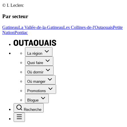
© I. Leclerc
Par secteur
Gatineau
La Vallée-de-la-Gatineau
Les Collines-de-l'Outaouais
Petite
Nation
Pontiac
La région
Quoi faire
Où dormir
Où manger
Promotions
Blogue
Recherche