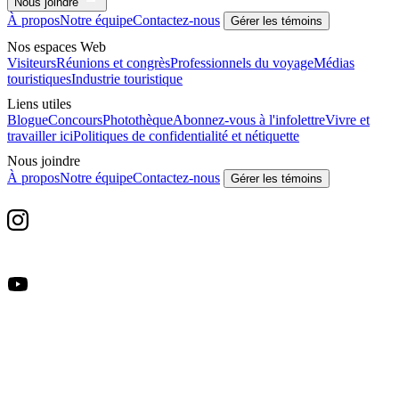
Nous joindre
À propos
Notre équipe
Contactez-nous
Gérer les témoins
Nos espaces Web
Visiteurs
Réunions et congrès
Professionnels du voyage
Médias
touristiques
Industrie touristique
Liens utiles
Blogue
Concours
Photothèque
Abonnez-vous à l'infolettre
Vivre et
travailler ici
Politiques de confidentialité et nétiquette
Nous joindre
À propos
Notre équipe
Contactez-nous
Gérer les témoins