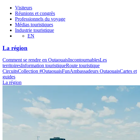
Visiteurs
Réunions et congrès
Professionnels du voyage
Médias touristiques
Industrie touristique
EN
La région
Comment se rendre en Outaouais
Incontournables
Les
territoires
Information touristique
Route touristique
Circuits
Collection #OutaouaisFun
Ambassadeurs Outaouais
Cartes et
guides
La région