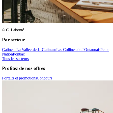
© C. Labonté
Par secteur
Gatineau
La Vallée-de-la-Gatineau
Les Collines-de-l'Outaouais
Petite
Nation
Pontiac
Tous les secteurs
Profitez de nos offres
Forfaits et promotions
Concours