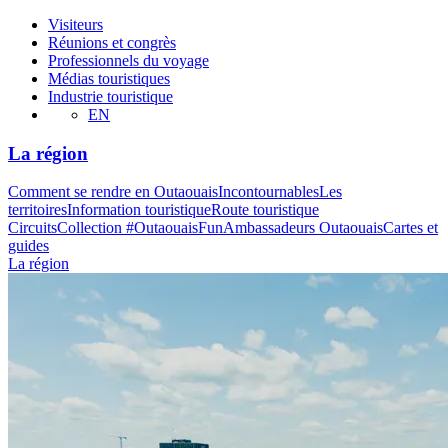
Visiteurs
Réunions et congrès
Professionnels du voyage
Médias touristiques
Industrie touristique
EN
La région
Comment se rendre en Outaouais
Incontournables
Les
territoires
Information touristique
Route touristique
Circuits
Collection #OutaouaisFun
Ambassadeurs Outaouais
Cartes et
guides
La région