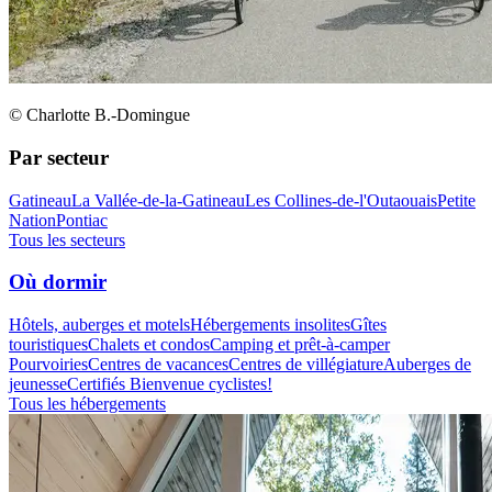
© Charlotte B.-Domingue
Par secteur
Gatineau
La Vallée-de-la-Gatineau
Les Collines-de-l'Outaouais
Petite
Nation
Pontiac
Tous les secteurs
Où dormir
Hôtels, auberges et motels
Hébergements insolites
Gîtes
touristiques
Chalets et condos
Camping et prêt-à-camper
Pourvoiries
Centres de vacances
Centres de villégiature
Auberges de
jeunesse
Certifiés Bienvenue cyclistes!
Tous les hébergements