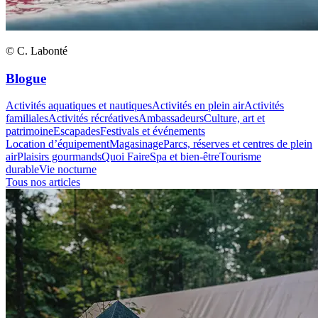
© C. Labonté
Blogue
Activités aquatiques et nautiques
Activités en plein air
Activités
familiales
Activités récréatives
Ambassadeurs
Culture, art et
patrimoine
Escapades
Festivals et événements
Location d’équipement
Magasinage
Parcs, réserves et centres de plein
air
Plaisirs gourmands
Quoi Faire
Spa et bien-être
Tourisme
durable
Vie nocturne
Tous nos articles