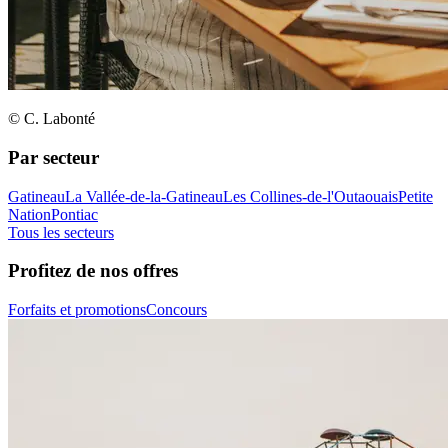
© C. Labonté
Par secteur
Gatineau
La Vallée-de-la-Gatineau
Les Collines-de-l'Outaouais
Petite
Nation
Pontiac
Tous les secteurs
Profitez de nos offres
Forfaits et promotions
Concours