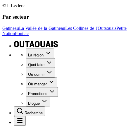
© I. Leclerc
Par secteur
Gatineau
La Vallée-de-la-Gatineau
Les Collines-de-l'Outaouais
Petite
Nation
Pontiac
La région
Quoi faire
Où dormir
Où manger
Promotions
Blogue
Recherche