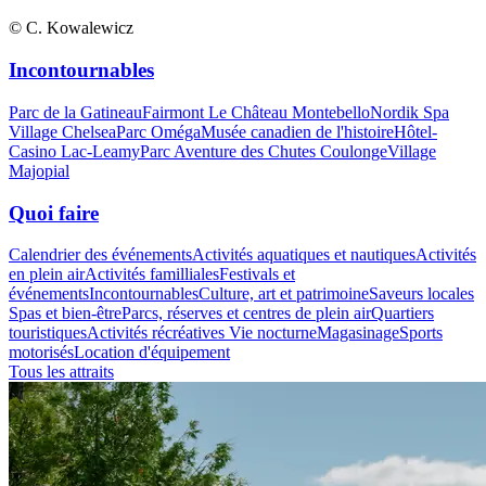
© C. Kowalewicz
Incontournables
Parc de la Gatineau
Fairmont Le Château Montebello
Nordik Spa
Village Chelsea
Parc Oméga
Musée canadien de l'histoire
Hôtel-
Casino Lac-Leamy
Parc Aventure des Chutes Coulonge
Village
Majopial
Quoi faire
Calendrier des événements
Activités aquatiques et nautiques
Activités
en plein air
Activités familliales
Festivals et
événements
Incontournables
Culture, art et patrimoine
Saveurs locales
Spas et bien-être
Parcs, réserves et centres de plein air
Quartiers
touristiques
Activités récréatives
Vie nocturne
Magasinage
Sports
motorisés
Location d'équipement
Tous les attraits