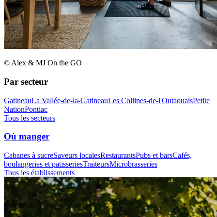
© Alex & MJ On the GO
Par secteur
Gatineau
La Vallée-de-la-Gatineau
Les Collines-de-l'Outaouais
Petite
Nation
Pontiac
Tous les secteurs
Où manger
Cabanes à sucre
Saveurs locales
Restaurants
Pubs et bars
Cafés,
boulangeries et patisseries
Traiteurs
Microbrasseries
Tous les établissements