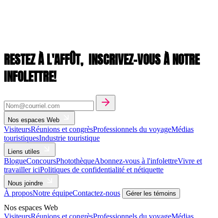
RESTEZ À L'AFFÛT,
INSCRIVEZ-VOUS À NOTRE
INFOLETTRE!
Nos espaces Web
Visiteurs
Réunions et congrès
Professionnels du voyage
Médias
touristiques
Industrie touristique
Liens utiles
Blogue
Concours
Photothèque
Abonnez-vous à l'infolettre
Vivre et
travailler ici
Politiques de confidentialité et nétiquette
Nous joindre
À propos
Notre équipe
Contactez-nous
Gérer les témoins
Nos espaces Web
Visiteurs
Réunions et congrès
Professionnels du voyage
Médias