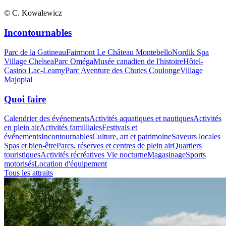
© C. Kowalewicz
Incontournables
Parc de la Gatineau
Fairmont Le Château Montebello
Nordik Spa
Village Chelsea
Parc Oméga
Musée canadien de l'histoire
Hôtel-
Casino Lac-Leamy
Parc Aventure des Chutes Coulonge
Village
Majopial
Quoi faire
Calendrier des événements
Activités aquatiques et nautiques
Activités
en plein air
Activités familliales
Festivals et
événements
Incontournables
Culture, art et patrimoine
Saveurs locales
Spas et bien-être
Parcs, réserves et centres de plein air
Quartiers
touristiques
Activités récréatives
Vie nocturne
Magasinage
Sports
motorisés
Location d'équipement
Tous les attraits