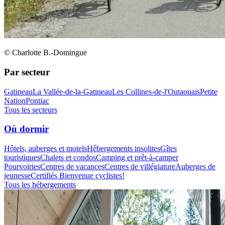
© Charlotte B.-Domingue
Par secteur
Gatineau
La Vallée-de-la-Gatineau
Les Collines-de-l'Outaouais
Petite
Nation
Pontiac
Tous les secteurs
Où dormir
Hôtels, auberges et motels
Hébergements insolites
Gîtes
touristiques
Chalets et condos
Camping et prêt-à-camper
Pourvoiries
Centres de vacances
Centres de villégiature
Auberges de
jeunesse
Certifiés Bienvenue cyclistes!
Tous les hébergements