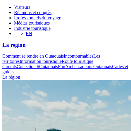
Visiteurs
Réunions et congrès
Professionnels du voyage
Médias touristiques
Industrie touristique
EN
La région
Comment se rendre en Outaouais
Incontournables
Les
territoires
Information touristique
Route touristique
Circuits
Collection #OutaouaisFun
Ambassadeurs Outaouais
Cartes et
guides
La région