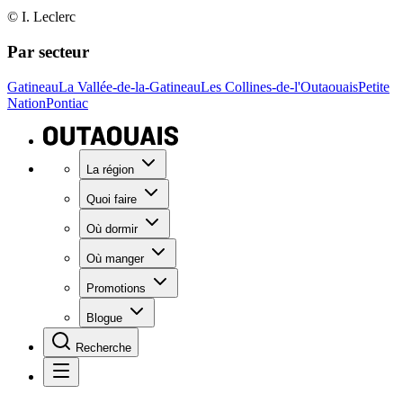
© I. Leclerc
Par secteur
Gatineau
La Vallée-de-la-Gatineau
Les Collines-de-l'Outaouais
Petite
Nation
Pontiac
La région
Quoi faire
Où dormir
Où manger
Promotions
Blogue
Recherche