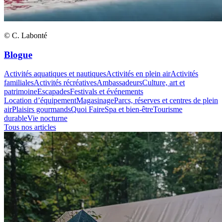
© C. Labonté
Blogue
Activités aquatiques et nautiques
Activités en plein air
Activités
familiales
Activités récréatives
Ambassadeurs
Culture, art et
patrimoine
Escapades
Festivals et événements
Location d’équipement
Magasinage
Parcs, réserves et centres de plein
air
Plaisirs gourmands
Quoi Faire
Spa et bien-être
Tourisme
durable
Vie nocturne
Tous nos articles