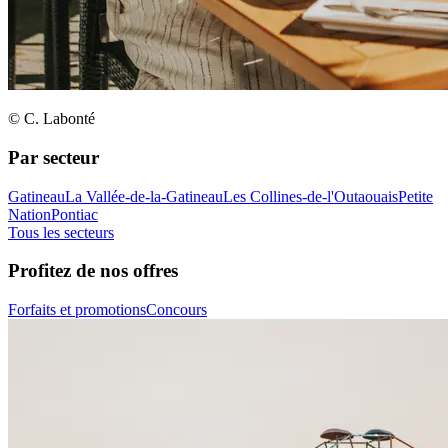
© C. Labonté
Par secteur
Gatineau
La Vallée-de-la-Gatineau
Les Collines-de-l'Outaouais
Petite
Nation
Pontiac
Tous les secteurs
Profitez de nos offres
Forfaits et promotions
Concours