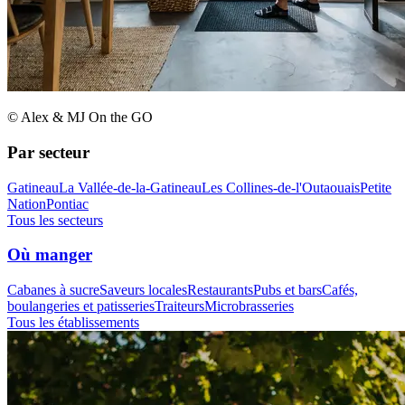
© Alex & MJ On the GO
Par secteur
Gatineau
La Vallée-de-la-Gatineau
Les Collines-de-l'Outaouais
Petite
Nation
Pontiac
Tous les secteurs
Où manger
Cabanes à sucre
Saveurs locales
Restaurants
Pubs et bars
Cafés,
boulangeries et patisseries
Traiteurs
Microbrasseries
Tous les établissements