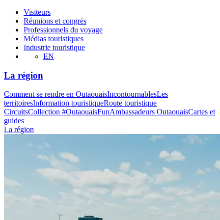
Visiteurs
Réunions et congrès
Professionnels du voyage
Médias touristiques
Industrie touristique
EN
La région
Comment se rendre en Outaouais
Incontournables
Les
territoires
Information touristique
Route touristique
Circuits
Collection #OutaouaisFun
Ambassadeurs Outaouais
Cartes et
guides
La région