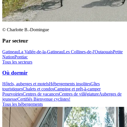
© Charlotte B.-Domingue
Par secteur
Gatineau
La Vallée-de-la-Gatineau
Les Collines-de-l'Outaouais
Petite
Nation
Pontiac
Tous les secteurs
Où dormir
Hôtels, auberges et motels
Hébergements insolites
Gîtes
touristiques
Chalets et condos
Camping et prêt-à-camper
Pourvoiries
Centres de vacances
Centres de villégiature
Auberges de
jeunesse
Certifiés Bienvenue cyclistes!
Tous les hébergements