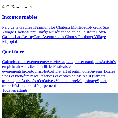
© C. Kowalewicz
Incontournables
Parc de la Gatineau
Fairmont Le Château Montebello
Nordik Spa
Village Chelsea
Parc Oméga
Musée canadien de l'histoire
Hôtel-
Casino Lac-Leamy
Parc Aventure des Chutes Coulonge
Village
Majopial
Quoi faire
Calendrier des événements
Activités aquatiques et nautiques
Activités
en plein air
Activités familliales
Festivals et
événements
Incontournables
Culture, art et patrimoine
Saveurs locales
Spas et bien-être
Parcs, réserves et centres de plein air
Quartiers
touristiques
Activités récréatives
Vie nocturne
Magasinage
Sports
motorisés
Location d'équipement
Tous les attraits