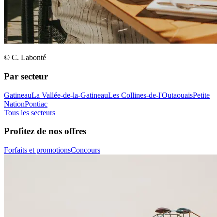
© C. Labonté
Par secteur
Gatineau
La Vallée-de-la-Gatineau
Les Collines-de-l'Outaouais
Petite
Nation
Pontiac
Tous les secteurs
Profitez de nos offres
Forfaits et promotions
Concours