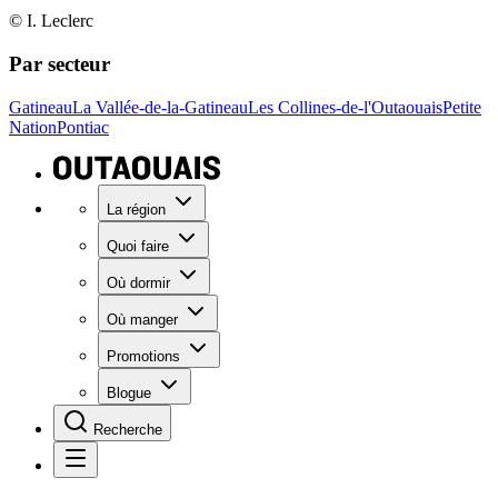
© I. Leclerc
Par secteur
Gatineau
La Vallée-de-la-Gatineau
Les Collines-de-l'Outaouais
Petite
Nation
Pontiac
La région
Quoi faire
Où dormir
Où manger
Promotions
Blogue
Recherche