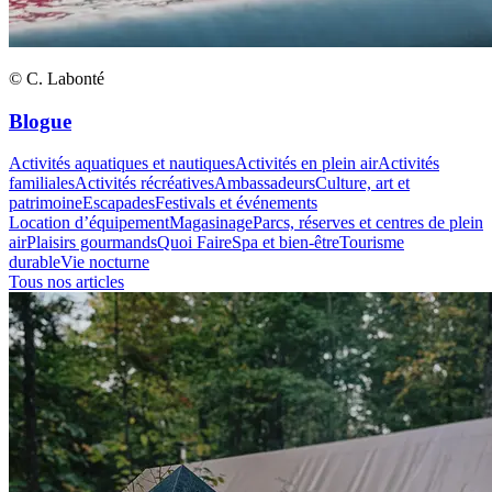
© C. Labonté
Blogue
Activités aquatiques et nautiques
Activités en plein air
Activités
familiales
Activités récréatives
Ambassadeurs
Culture, art et
patrimoine
Escapades
Festivals et événements
Location d’équipement
Magasinage
Parcs, réserves et centres de plein
air
Plaisirs gourmands
Quoi Faire
Spa et bien-être
Tourisme
durable
Vie nocturne
Tous nos articles