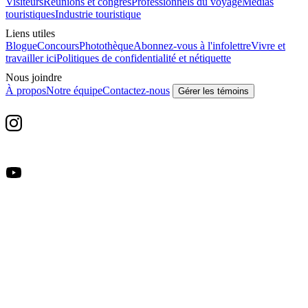
Visiteurs
Réunions et congrès
Professionnels du voyage
Médias
touristiques
Industrie touristique
Liens utiles
Blogue
Concours
Photothèque
Abonnez-vous à l'infolettre
Vivre et
travailler ici
Politiques de confidentialité et nétiquette
Nous joindre
À propos
Notre équipe
Contactez-nous
Gérer les témoins