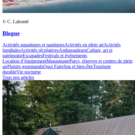
© C. Labonté
Blogue
Activités aquatiques et nautiques
Activités en plein air
Activités
familiales
Activités récréatives
Ambassadeurs
Culture, art et
patrimoine
Escapades
Festivals et événements
Location d’équipement
Magasinage
Parcs, réserves et centres de plein
air
Plaisirs gourmands
Quoi Faire
Spa et bien-être
Tourisme
durable
Vie nocturne
Tous nos articles