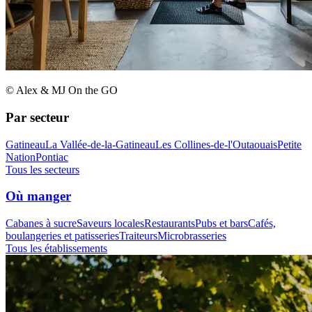
© Alex & MJ On the GO
Par secteur
Gatineau
La Vallée-de-la-Gatineau
Les Collines-de-l'Outaouais
Petite
Nation
Pontiac
Tous les secteurs
Où manger
Cabanes à sucre
Saveurs locales
Restaurants
Pubs et bars
Cafés,
boulangeries et patisseries
Traiteurs
Microbrasseries
Tous les établissements