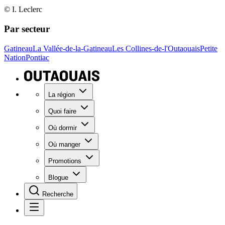
© I. Leclerc
Par secteur
Gatineau
La Vallée-de-la-Gatineau
Les Collines-de-l'Outaouais
Petite
Nation
Pontiac
La région
Quoi faire
Où dormir
Où manger
Promotions
Blogue
Recherche