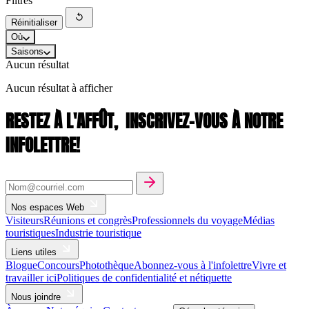
Filtres
Réinitialiser
Où
Saisons
Aucun résultat
Aucun résultat à afficher
RESTEZ À L'AFFÛT,
INSCRIVEZ-VOUS À NOTRE
INFOLETTRE!
Nos espaces Web
Visiteurs
Réunions et congrès
Professionnels du voyage
Médias
touristiques
Industrie touristique
Liens utiles
Blogue
Concours
Photothèque
Abonnez-vous à l'infolettre
Vivre et
travailler ici
Politiques de confidentialité et nétiquette
Nous joindre