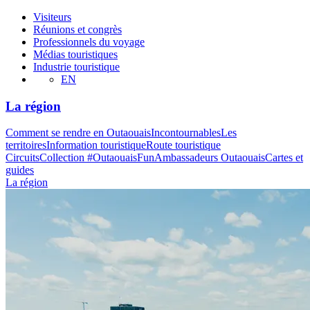
Visiteurs
Réunions et congrès
Professionnels du voyage
Médias touristiques
Industrie touristique
EN
La région
Comment se rendre en Outaouais
Incontournables
Les
territoires
Information touristique
Route touristique
Circuits
Collection #OutaouaisFun
Ambassadeurs Outaouais
Cartes et
guides
La région