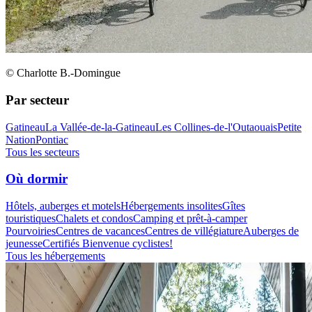
© Charlotte B.-Domingue
Par secteur
Gatineau
La Vallée-de-la-Gatineau
Les Collines-de-l'Outaouais
Petite
Nation
Pontiac
Tous les secteurs
Où dormir
Hôtels, auberges et motels
Hébergements insolites
Gîtes
touristiques
Chalets et condos
Camping et prêt-à-camper
Pourvoiries
Centres de vacances
Centres de villégiature
Auberges de
jeunesse
Certifiés Bienvenue cyclistes!
Tous les hébergements