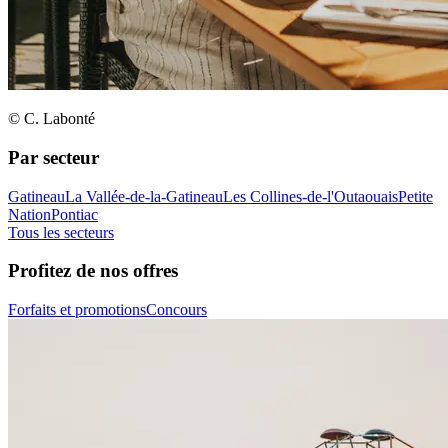
© C. Labonté
Par secteur
Gatineau
La Vallée-de-la-Gatineau
Les Collines-de-l'Outaouais
Petite
Nation
Pontiac
Tous les secteurs
Profitez de nos offres
Forfaits et promotions
Concours