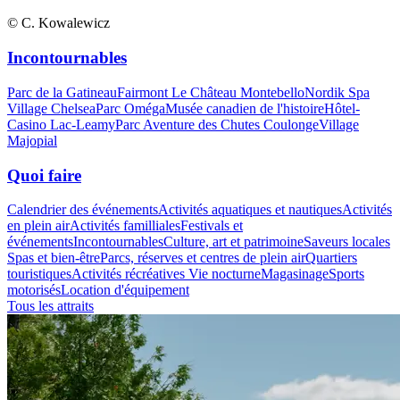
© C. Kowalewicz
Incontournables
Parc de la Gatineau
Fairmont Le Château Montebello
Nordik Spa
Village Chelsea
Parc Oméga
Musée canadien de l'histoire
Hôtel-
Casino Lac-Leamy
Parc Aventure des Chutes Coulonge
Village
Majopial
Quoi faire
Calendrier des événements
Activités aquatiques et nautiques
Activités
en plein air
Activités familliales
Festivals et
événements
Incontournables
Culture, art et patrimoine
Saveurs locales
Spas et bien-être
Parcs, réserves et centres de plein air
Quartiers
touristiques
Activités récréatives
Vie nocturne
Magasinage
Sports
motorisés
Location d'équipement
Tous les attraits