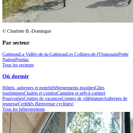
© Charlotte B.-Domingue
Par secteur
Gatineau
La Vallée-de-la-Gatineau
Les Collines-de-l'Outaouais
Petite
Nation
Pontiac
Tous les secteurs
Où dormir
Hôtels, auberges et motels
Hébergements insolites
Gîtes
touristiques
Chalets et condos
Camping et prêt-à-camper
Pourvoiries
Centres de vacances
Centres de villégiature
Auberges de
jeunesse
Certifiés Bienvenue cyclistes!
Tous les hébergements