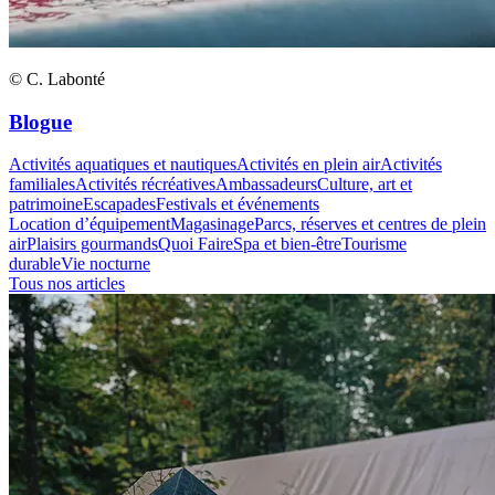
© C. Labonté
Blogue
Activités aquatiques et nautiques
Activités en plein air
Activités
familiales
Activités récréatives
Ambassadeurs
Culture, art et
patrimoine
Escapades
Festivals et événements
Location d’équipement
Magasinage
Parcs, réserves et centres de plein
air
Plaisirs gourmands
Quoi Faire
Spa et bien-être
Tourisme
durable
Vie nocturne
Tous nos articles