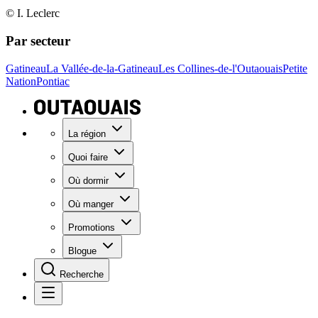
© I. Leclerc
Par secteur
Gatineau
La Vallée-de-la-Gatineau
Les Collines-de-l'Outaouais
Petite
Nation
Pontiac
La région
Quoi faire
Où dormir
Où manger
Promotions
Blogue
Recherche