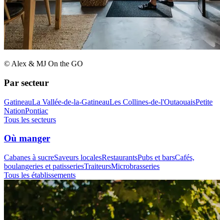
© Alex & MJ On the GO
Par secteur
Gatineau
La Vallée-de-la-Gatineau
Les Collines-de-l'Outaouais
Petite
Nation
Pontiac
Tous les secteurs
Où manger
Cabanes à sucre
Saveurs locales
Restaurants
Pubs et bars
Cafés,
boulangeries et patisseries
Traiteurs
Microbrasseries
Tous les établissements