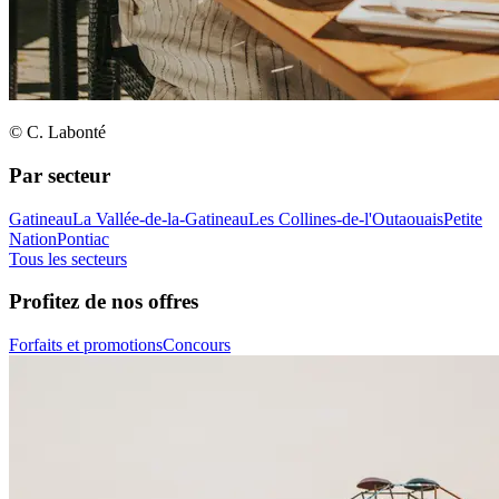
© C. Labonté
Par secteur
Gatineau
La Vallée-de-la-Gatineau
Les Collines-de-l'Outaouais
Petite
Nation
Pontiac
Tous les secteurs
Profitez de nos offres
Forfaits et promotions
Concours