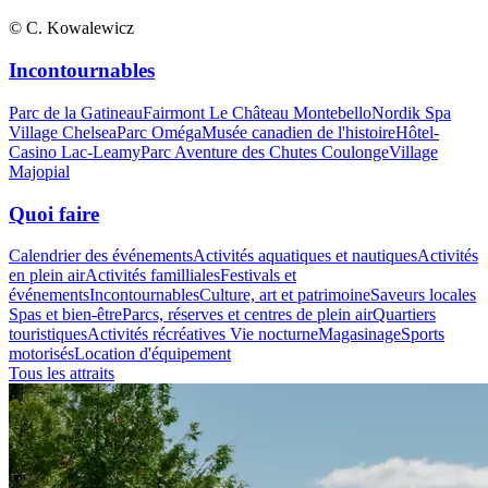
© C. Kowalewicz
Incontournables
Parc de la Gatineau
Fairmont Le Château Montebello
Nordik Spa
Village Chelsea
Parc Oméga
Musée canadien de l'histoire
Hôtel-
Casino Lac-Leamy
Parc Aventure des Chutes Coulonge
Village
Majopial
Quoi faire
Calendrier des événements
Activités aquatiques et nautiques
Activités
en plein air
Activités familliales
Festivals et
événements
Incontournables
Culture, art et patrimoine
Saveurs locales
Spas et bien-être
Parcs, réserves et centres de plein air
Quartiers
touristiques
Activités récréatives
Vie nocturne
Magasinage
Sports
motorisés
Location d'équipement
Tous les attraits