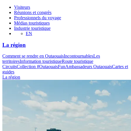
Visiteurs
Réunions et congrès
Professionnels du voyage
Médias touristiques
Industrie touristique
EN
La région
Comment se rendre en Outaouais
Incontournables
Les
territoires
Information touristique
Route touristique
Circuits
Collection #OutaouaisFun
Ambassadeurs Outaouais
Cartes et
guides
La région