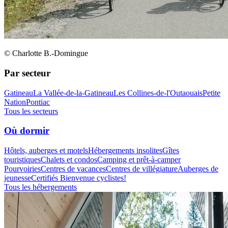
© Charlotte B.-Domingue
Par secteur
Gatineau
La Vallée-de-la-Gatineau
Les Collines-de-l'Outaouais
Petite
Nation
Pontiac
Tous les secteurs
Où dormir
Hôtels, auberges et motels
Hébergements insolites
Gîtes
touristiques
Chalets et condos
Camping et prêt-à-camper
Pourvoiries
Centres de vacances
Centres de villégiature
Auberges de
jeunesse
Certifiés Bienvenue cyclistes!
Tous les hébergements