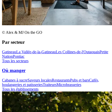
© Alex & MJ On the GO
Par secteur
Gatineau
La Vallée-de-la-Gatineau
Les Collines-de-l'Outaouais
Petite
Nation
Pontiac
Tous les secteurs
Où manger
Cabanes à sucre
Saveurs locales
Restaurants
Pubs et bars
Cafés,
boulangeries et patisseries
Traiteurs
Microbrasseries
Tous les établissements