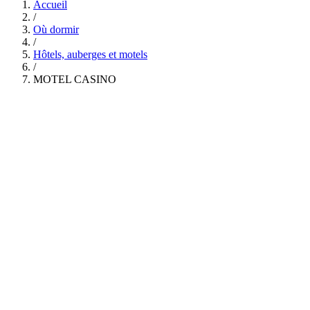
Accueil
/
Où dormir
/
Hôtels, auberges et motels
/
MOTEL CASINO