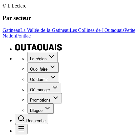
© I. Leclerc
Par secteur
Gatineau
La Vallée-de-la-Gatineau
Les Collines-de-l'Outaouais
Petite
Nation
Pontiac
La région
Quoi faire
Où dormir
Où manger
Promotions
Blogue
Recherche