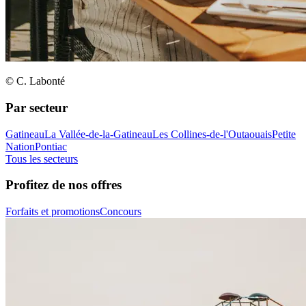
© C. Labonté
Par secteur
Gatineau
La Vallée-de-la-Gatineau
Les Collines-de-l'Outaouais
Petite
Nation
Pontiac
Tous les secteurs
Profitez de nos offres
Forfaits et promotions
Concours