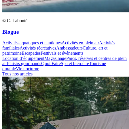
© C. Labonté
Blogue
Activités aquatiques et nautiques
Activités en plein air
Activités
familiales
Activités récréatives
Ambassadeurs
Culture, art et
patrimoine
Escapades
Festivals et événements
Location d’équipement
Magasinage
Parcs, réserves et centres de plein
air
Plaisirs gourmands
Quoi Faire
Spa et bien-être
Tourisme
durable
Vie nocturne
Tous nos articles