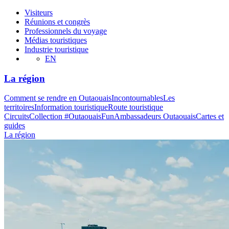
Visiteurs
Réunions et congrès
Professionnels du voyage
Médias touristiques
Industrie touristique
EN
La région
Comment se rendre en Outaouais
Incontournables
Les
territoires
Information touristique
Route touristique
Circuits
Collection #OutaouaisFun
Ambassadeurs Outaouais
Cartes et
guides
La région