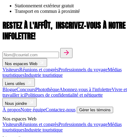
Stationnement extérieur gratuit
Transport en commun à proximité
RESTEZ À L'AFFÛT,
INSCRIVEZ-VOUS À NOTRE
INFOLETTRE!
Nos espaces Web
Visiteurs
Réunions et congrès
Professionnels du voyage
Médias
touristiques
Industrie touristique
Liens utiles
Blogue
Concours
Photothèque
Abonnez-vous à l'infolettre
Vivre et
travailler ici
Politiques de confidentialité et nétiquette
Nous joindre
À propos
Notre équipe
Contactez-nous
Gérer les témoins
Nos espaces Web
Visiteurs
Réunions et congrès
Professionnels du voyage
Médias
touristiques
Industrie touristique