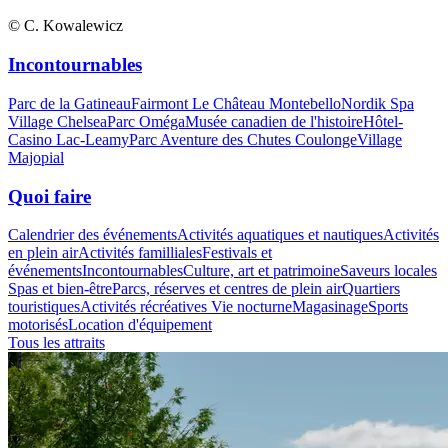
© C. Kowalewicz
Incontournables
Parc de la Gatineau
Fairmont Le Château Montebello
Nordik Spa
Village Chelsea
Parc Oméga
Musée canadien de l'histoire
Hôtel-
Casino Lac-Leamy
Parc Aventure des Chutes Coulonge
Village
Majopial
Quoi faire
Calendrier des événements
Activités aquatiques et nautiques
Activités
en plein air
Activités familliales
Festivals et
événements
Incontournables
Culture, art et patrimoine
Saveurs locales
Spas et bien-être
Parcs, réserves et centres de plein air
Quartiers
touristiques
Activités récréatives
Vie nocturne
Magasinage
Sports
motorisés
Location d'équipement
Tous les attraits