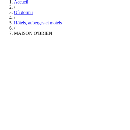
Accueil
/
Où dormir
/
Hôtels, auberges et motels
/
MAISON O'BRIEN