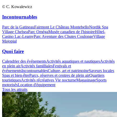
© C. Kowalewicz
Incontournables
Parc de la Gatineau
Fairmont Le Château Montebello
Nordik Spa
Village Chelsea
Parc Oméga
Musée canadien de l'histoire
Hôtel-
Casino Lac-Leamy
Parc Aventure des Chutes Coulonge
Village
Majopial
Quoi faire
Calendrier des événements
Activités aquatiques et nautiques
Activités
en plein air
Activités familliales
Festivals et
événements
Incontournables
Culture, art et patrimoine
Saveurs locales
Spas et bien-être
Parcs, réserves et centres de plein air
Quartiers
touristiques
Activités récréatives
Vie nocturne
Magasinage
Sports
motorisés
Location d'équipement
Tous les attraits