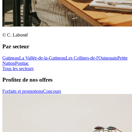
© C. Labonté
Par secteur
Gatineau
La Vallée-de-la-Gatineau
Les Collines-de-l'Outaouais
Petite
Nation
Pontiac
Tous les secteurs
Profitez de nos offres
Forfaits et promotions
Concours