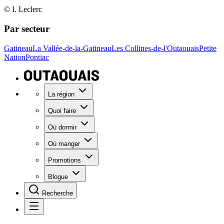
© I. Leclerc
Par secteur
Gatineau
La Vallée-de-la-Gatineau
Les Collines-de-l'Outaouais
Petite
Nation
Pontiac
La région
Quoi faire
Où dormir
Où manger
Promotions
Blogue
Recherche