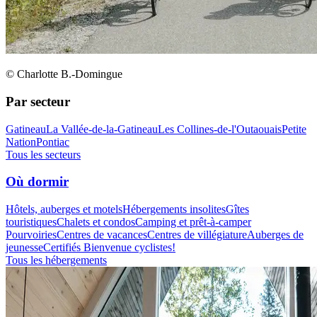
© Charlotte B.-Domingue
Par secteur
Gatineau
La Vallée-de-la-Gatineau
Les Collines-de-l'Outaouais
Petite
Nation
Pontiac
Tous les secteurs
Où dormir
Hôtels, auberges et motels
Hébergements insolites
Gîtes
touristiques
Chalets et condos
Camping et prêt-à-camper
Pourvoiries
Centres de vacances
Centres de villégiature
Auberges de
jeunesse
Certifiés Bienvenue cyclistes!
Tous les hébergements