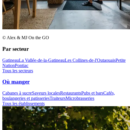
© Alex & MJ On the GO
Par secteur
Gatineau
La Vallée-de-la-Gatineau
Les Collines-de-l'Outaouais
Petite
Nation
Pontiac
Tous les secteurs
Où manger
Cabanes à sucre
Saveurs locales
Restaurants
Pubs et bars
Cafés,
boulangeries et patisseries
Traiteurs
Microbrasseries
Tous les établissements