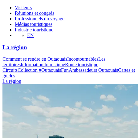
Visiteurs
Réunions et congrès
Professionnels du voyage
Médias touristiques
Industrie touristique
EN
La région
Comment se rendre en Outaouais
Incontournables
Les
territoires
Information touristique
Route touristique
Circuits
Collection #OutaouaisFun
Ambassadeurs Outaouais
Cartes et
guides
La région