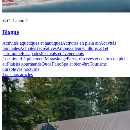
© C. Labonté
Blogue
Activités aquatiques et nautiques
Activités en plein air
Activités
familiales
Activités récréatives
Ambassadeurs
Culture, art et
patrimoine
Escapades
Festivals et événements
Location d’équipement
Magasinage
Parcs, réserves et centres de plein
air
Plaisirs gourmands
Quoi Faire
Spa et bien-être
Tourisme
durable
Vie nocturne
Tous nos articles