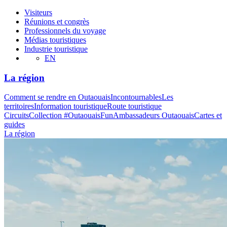
Visiteurs
Réunions et congrès
Professionnels du voyage
Médias touristiques
Industrie touristique
EN
La région
Comment se rendre en Outaouais
Incontournables
Les
territoires
Information touristique
Route touristique
Circuits
Collection #OutaouaisFun
Ambassadeurs Outaouais
Cartes et
guides
La région