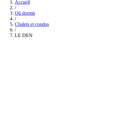
Accueil
/
Où dormir
/
Chalets et condos
/
LE DEN