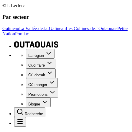
© I. Leclerc
Par secteur
Gatineau
La Vallée-de-la-Gatineau
Les Collines-de-l'Outaouais
Petite
Nation
Pontiac
La région
Quoi faire
Où dormir
Où manger
Promotions
Blogue
Recherche