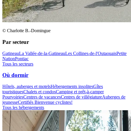
© Charlotte B.-Domingue
Par secteur
Gatineau
La Vallée-de-la-Gatineau
Les Collines-de-l'Outaouais
Petite
Nation
Pontiac
Tous les secteurs
Où dormir
Hôtels, auberges et motels
Hébergements insolites
Gîtes
touristiques
Chalets et condos
Camping et prêt-à-camper
Pourvoiries
Centres de vacances
Centres de villégiature
Auberges de
jeunesse
Certifiés Bienvenue cyclistes!
Tous les hébergements