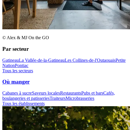
© Alex & MJ On the GO
Par secteur
Gatineau
La Vallée-de-la-Gatineau
Les Collines-de-l'Outaouais
Petite
Nation
Pontiac
Tous les secteurs
Où manger
Cabanes à sucre
Saveurs locales
Restaurants
Pubs et bars
Cafés,
boulangeries et patisseries
Traiteurs
Microbrasseries
Tous les établissements