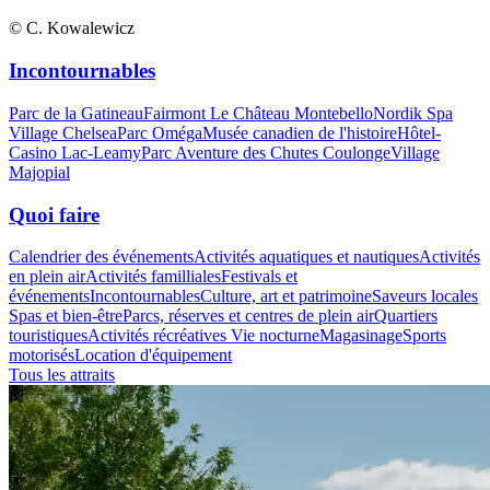
© C. Kowalewicz
Incontournables
Parc de la Gatineau
Fairmont Le Château Montebello
Nordik Spa
Village Chelsea
Parc Oméga
Musée canadien de l'histoire
Hôtel-
Casino Lac-Leamy
Parc Aventure des Chutes Coulonge
Village
Majopial
Quoi faire
Calendrier des événements
Activités aquatiques et nautiques
Activités
en plein air
Activités familliales
Festivals et
événements
Incontournables
Culture, art et patrimoine
Saveurs locales
Spas et bien-être
Parcs, réserves et centres de plein air
Quartiers
touristiques
Activités récréatives
Vie nocturne
Magasinage
Sports
motorisés
Location d'équipement
Tous les attraits