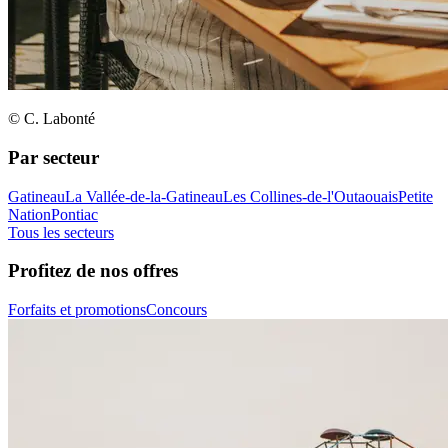
© C. Labonté
Par secteur
Gatineau
La Vallée-de-la-Gatineau
Les Collines-de-l'Outaouais
Petite
Nation
Pontiac
Tous les secteurs
Profitez de nos offres
Forfaits et promotions
Concours