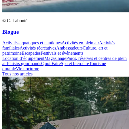
© C. Labonté
Blogue
Activités aquatiques et nautiques
Activités en plein air
Activités
familiales
Activités récréatives
Ambassadeurs
Culture, art et
patrimoine
Escapades
Festivals et événements
Location d’équipement
Magasinage
Parcs, réserves et centres de plein
air
Plaisirs gourmands
Quoi Faire
Spa et bien-être
Tourisme
durable
Vie nocturne
Tous nos articles