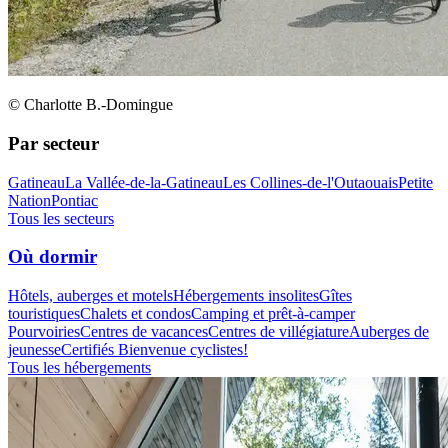
© Charlotte B.-Domingue
Par secteur
Gatineau
La Vallée-de-la-Gatineau
Les Collines-de-l'Outaouais
Petite
Nation
Pontiac
Tous les secteurs
Où dormir
Hôtels, auberges et motels
Hébergements insolites
Gîtes
touristiques
Chalets et condos
Camping et prêt-à-camper
Pourvoiries
Centres de vacances
Centres de villégiature
Auberges de
jeunesse
Certifiés Bienvenue cyclistes!
Tous les hébergements