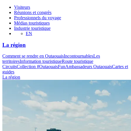
Visiteurs
Réunions et congrès
Professionnels du voyage
Médias touristiques
Industrie touristique
EN
La région
Comment se rendre en Outaouais
Incontournables
Les
territoires
Information touristique
Route touristique
Circuits
Collection #OutaouaisFun
Ambassadeurs Outaouais
Cartes et
guides
La région