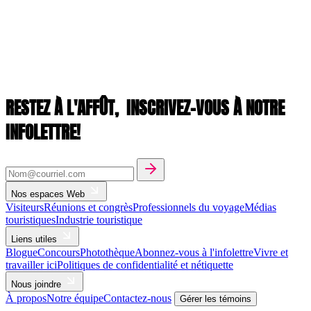
RESTEZ À L'AFFÛT,
INSCRIVEZ-VOUS À NOTRE
INFOLETTRE!
Nos espaces Web
Visiteurs
Réunions et congrès
Professionnels du voyage
Médias
touristiques
Industrie touristique
Liens utiles
Blogue
Concours
Photothèque
Abonnez-vous à l'infolettre
Vivre et
travailler ici
Politiques de confidentialité et nétiquette
Nous joindre
À propos
Notre équipe
Contactez-nous
Gérer les témoins