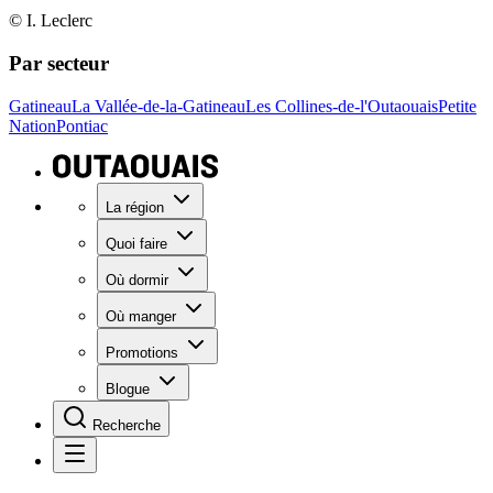
© I. Leclerc
Par secteur
Gatineau
La Vallée-de-la-Gatineau
Les Collines-de-l'Outaouais
Petite
Nation
Pontiac
La région
Quoi faire
Où dormir
Où manger
Promotions
Blogue
Recherche