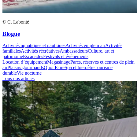
© C. Labonté
Blogue
Activités aquatiques et nautiques
Activités en plein air
Activités
familiales
Activités récréatives
Ambassadeurs
Culture, art et
patrimoine
Escapades
Festivals et événements
Location d’équipement
Magasinage
Parcs, réserves et centres de plein
air
Plaisirs gourmands
Quoi Faire
Spa et bien-être
Tourisme
durable
Vie nocturne
Tous nos articles