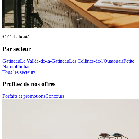
© C. Labonté
Par secteur
Gatineau
La Vallée-de-la-Gatineau
Les Collines-de-l'Outaouais
Petite
Nation
Pontiac
Tous les secteurs
Profitez de nos offres
Forfaits et promotions
Concours