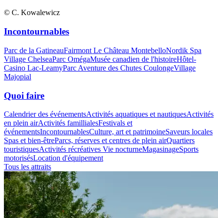
© C. Kowalewicz
Incontournables
Parc de la Gatineau
Fairmont Le Château Montebello
Nordik Spa
Village Chelsea
Parc Oméga
Musée canadien de l'histoire
Hôtel-
Casino Lac-Leamy
Parc Aventure des Chutes Coulonge
Village
Majopial
Quoi faire
Calendrier des événements
Activités aquatiques et nautiques
Activités
en plein air
Activités familliales
Festivals et
événements
Incontournables
Culture, art et patrimoine
Saveurs locales
Spas et bien-être
Parcs, réserves et centres de plein air
Quartiers
touristiques
Activités récréatives
Vie nocturne
Magasinage
Sports
motorisés
Location d'équipement
Tous les attraits