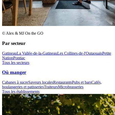
© Alex & MJ On the GO
Par secteur
Gatineau
La Vallée-de-la-Gatineau
Les Collines-de-l'Outaouais
Petite
Nation
Pontiac
Tous les secteurs
Où manger
Cabanes à sucre
Saveurs locales
Restaurants
Pubs et bars
Cafés,
boulangeries et patisseries
Traiteurs
Microbrasseries
Tous les établissements