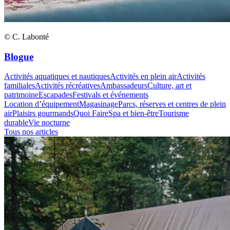
© C. Labonté
Blogue
Activités aquatiques et nautiques
Activités en plein air
Activités
familiales
Activités récréatives
Ambassadeurs
Culture, art et
patrimoine
Escapades
Festivals et événements
Location d’équipement
Magasinage
Parcs, réserves et centres de plein
air
Plaisirs gourmands
Quoi Faire
Spa et bien-être
Tourisme
durable
Vie nocturne
Tous nos articles