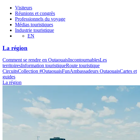
Visiteurs
Réunions et congrès
Professionnels du voyage
Médias touristiques
Industrie touristique
EN
La région
Comment se rendre en Outaouais
Incontournables
Les
territoires
Information touristique
Route touristique
Circuits
Collection #OutaouaisFun
Ambassadeurs Outaouais
Cartes et
guides
La région