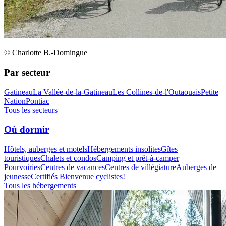
© Charlotte B.-Domingue
Par secteur
Gatineau
La Vallée-de-la-Gatineau
Les Collines-de-l'Outaouais
Petite
Nation
Pontiac
Tous les secteurs
Où dormir
Hôtels, auberges et motels
Hébergements insolites
Gîtes
touristiques
Chalets et condos
Camping et prêt-à-camper
Pourvoiries
Centres de vacances
Centres de villégiature
Auberges de
jeunesse
Certifiés Bienvenue cyclistes!
Tous les hébergements