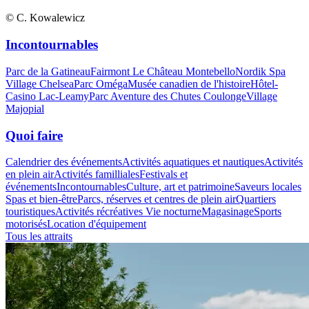
© C. Kowalewicz
Incontournables
Parc de la Gatineau
Fairmont Le Château Montebello
Nordik Spa
Village Chelsea
Parc Oméga
Musée canadien de l'histoire
Hôtel-
Casino Lac-Leamy
Parc Aventure des Chutes Coulonge
Village
Majopial
Quoi faire
Calendrier des événements
Activités aquatiques et nautiques
Activités
en plein air
Activités familliales
Festivals et
événements
Incontournables
Culture, art et patrimoine
Saveurs locales
Spas et bien-être
Parcs, réserves et centres de plein air
Quartiers
touristiques
Activités récréatives
Vie nocturne
Magasinage
Sports
motorisés
Location d'équipement
Tous les attraits