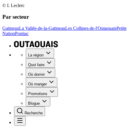
© I. Leclerc
Par secteur
Gatineau
La Vallée-de-la-Gatineau
Les Collines-de-l'Outaouais
Petite
Nation
Pontiac
La région
Quoi faire
Où dormir
Où manger
Promotions
Blogue
Recherche