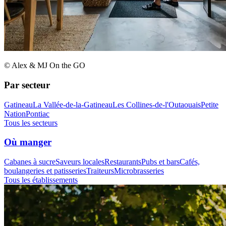
© Alex & MJ On the GO
Par secteur
Gatineau
La Vallée-de-la-Gatineau
Les Collines-de-l'Outaouais
Petite
Nation
Pontiac
Tous les secteurs
Où manger
Cabanes à sucre
Saveurs locales
Restaurants
Pubs et bars
Cafés,
boulangeries et patisseries
Traiteurs
Microbrasseries
Tous les établissements