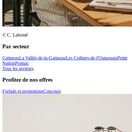
© C. Labonté
Par secteur
Gatineau
La Vallée-de-la-Gatineau
Les Collines-de-l'Outaouais
Petite
Nation
Pontiac
Tous les secteurs
Profitez de nos offres
Forfaits et promotions
Concours