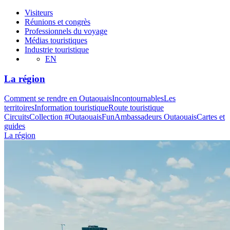
Visiteurs
Réunions et congrès
Professionnels du voyage
Médias touristiques
Industrie touristique
EN
La région
Comment se rendre en Outaouais
Incontournables
Les
territoires
Information touristique
Route touristique
Circuits
Collection #OutaouaisFun
Ambassadeurs Outaouais
Cartes et
guides
La région