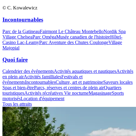
© C. Kowalewicz
Incontournables
Parc de la Gatineau
Fairmont Le Château Montebello
Nordik Spa
Village Chelsea
Parc Oméga
Musée canadien de l'histoire
Hôtel-
Casino Lac-Leamy
Parc Aventure des Chutes Coulonge
Village
Majopial
Quoi faire
Calendrier des événements
Activités aquatiques et nautiques
Activités
en plein air
Activités familliales
Festivals et
événements
Incontournables
Culture, art et patrimoine
Saveurs locales
Spas et bien-être
Parcs, réserves et centres de plein air
Quartiers
touristiques
Activités récréatives
Vie nocturne
Magasinage
Sports
motorisés
Location d'équipement
Tous les attraits