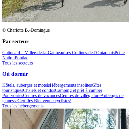
© Charlotte B.-Domingue
Par secteur
Gatineau
La Vallée-de-la-Gatineau
Les Collines-de-l'Outaouais
Petite
Nation
Pontiac
Tous les secteurs
Où dormir
Hôtels, auberges et motels
Hébergements insolites
Gîtes
touristiques
Chalets et condos
Camping et prêt-à-camper
Pourvoiries
Centres de vacances
Centres de villégiature
Auberges de
jeunesse
Certifiés Bienvenue cyclistes!
Tous les hébergements