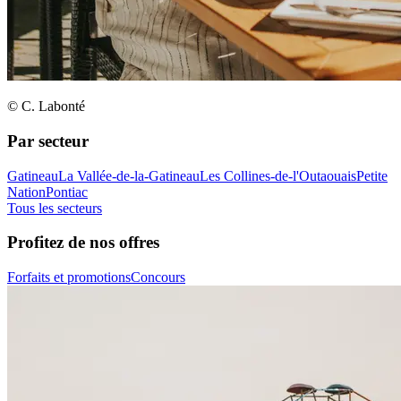
© C. Labonté
Par secteur
Gatineau
La Vallée-de-la-Gatineau
Les Collines-de-l'Outaouais
Petite
Nation
Pontiac
Tous les secteurs
Profitez de nos offres
Forfaits et promotions
Concours