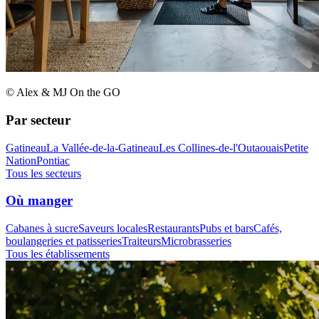
© Alex & MJ On the GO
Par secteur
Gatineau
La Vallée-de-la-Gatineau
Les Collines-de-l'Outaouais
Petite
Nation
Pontiac
Tous les secteurs
Où manger
Cabanes à sucre
Saveurs locales
Restaurants
Pubs et bars
Cafés,
boulangeries et patisseries
Traiteurs
Microbrasseries
Tous les établissements