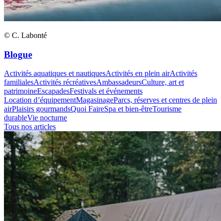
© C. Labonté
Blogue
Activités aquatiques et nautiques
Activités en plein air
Activités
familiales
Activités récréatives
Ambassadeurs
Culture, art et
patrimoine
Escapades
Festivals et événements
Location d’équipement
Magasinage
Parcs, réserves et centres de plein
air
Plaisirs gourmands
Quoi Faire
Spa et bien-être
Tourisme
durable
Vie nocturne
Tous nos articles