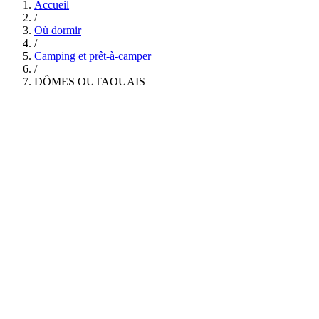
Accueil
/
Où dormir
/
Camping et prêt-à-camper
/
DÔMES OUTAOUAIS