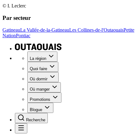
© I. Leclerc
Par secteur
Gatineau
La Vallée-de-la-Gatineau
Les Collines-de-l'Outaouais
Petite
Nation
Pontiac
La région
Quoi faire
Où dormir
Où manger
Promotions
Blogue
Recherche