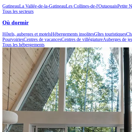
Gatineau
La Vallée-de-la-Gatineau
Les Collines-de-l'Outaouais
Petite 
Tous les secteurs
Où dormir
Hôtels, auberges et motels
Hébergements insolites
Gîtes touristiques
Cha
Pourvoiries
Centres de vacances
Centres de villégiature
Auberges de je
Tous les hébergements