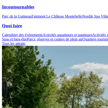
Incontournables
Parc de la Gatineau
Fairmont Le Château Montebello
Nordik Spa Vill
Quoi faire
Calendrier des événements
Activités aquatiques et nautiques
Activités e
Spas et bien-être
Parcs, réserves et centres de plein air
Quartiers tourist
Tous les attraits