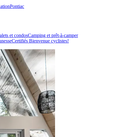
Nation
Pontiac
lets et condos
Camping et prêt-à-camper
unesse
Certifiés Bienvenue cyclistes!