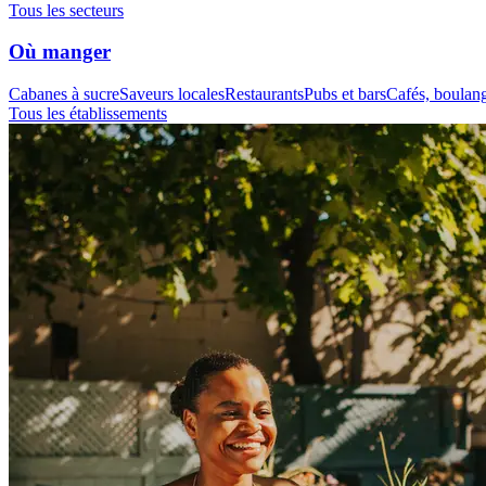
Tous les secteurs
Où manger
Cabanes à sucre
Saveurs locales
Restaurants
Pubs et bars
Cafés, boulange
Tous les établissements