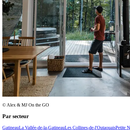
© Alex & MJ On the GO
Par secteur
Gatineau
La Vallée-de-la-Gatineau
Les Collines-de-l'Outaouais
Petite 