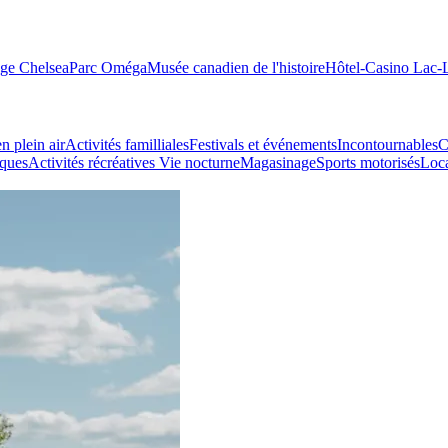
age Chelsea
Parc Oméga
Musée canadien de l'histoire
Hôtel-Casino Lac
n plein air
Activités familliales
Festivals et événements
Incontournables
C
iques
Activités récréatives
Vie nocturne
Magasinage
Sports motorisés
Loca