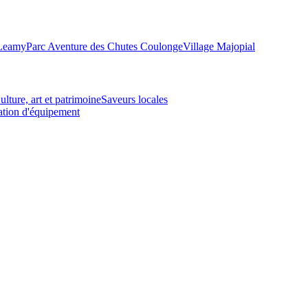
-Leamy
Parc Aventure des Chutes Coulonge
Village Majopial
ulture, art et patrimoine
Saveurs locales
tion d'équipement