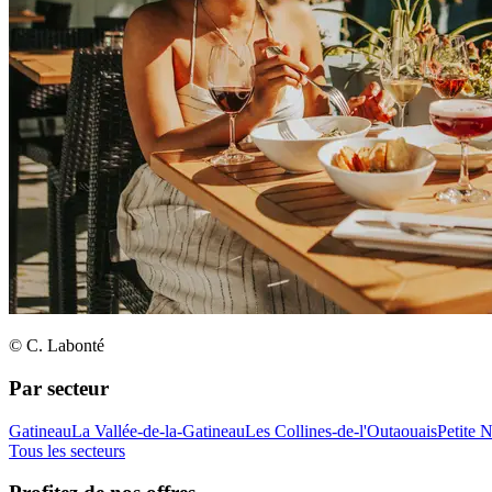
© C. Labonté
Par secteur
Gatineau
La Vallée-de-la-Gatineau
Les Collines-de-l'Outaouais
Petite 
Tous les secteurs