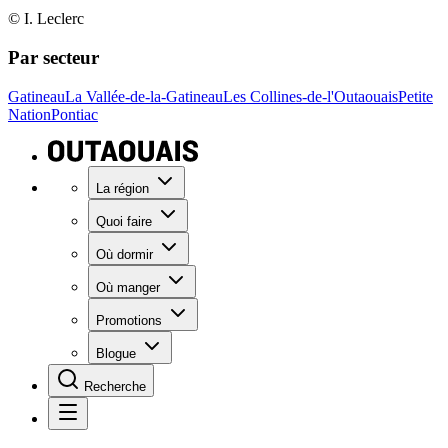
© I. Leclerc
Par secteur
Gatineau
La Vallée-de-la-Gatineau
Les Collines-de-l'Outaouais
Petite
Nation
Pontiac
La région
Quoi faire
Où dormir
Où manger
Promotions
Blogue
Recherche