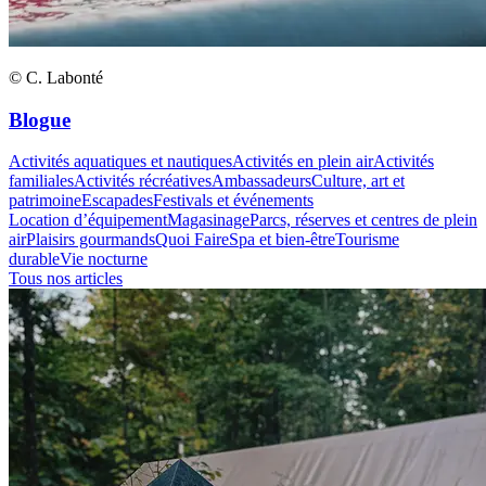
© C. Labonté
Blogue
Activités aquatiques et nautiques
Activités en plein air
Activités
familiales
Activités récréatives
Ambassadeurs
Culture, art et
patrimoine
Escapades
Festivals et événements
Location d’équipement
Magasinage
Parcs, réserves et centres de plein
air
Plaisirs gourmands
Quoi Faire
Spa et bien-être
Tourisme
durable
Vie nocturne
Tous nos articles