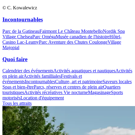
© C. Kowalewicz
Incontournables
Parc de la Gatineau
Fairmont Le Château Montebello
Nordik Spa
Village Chelsea
Parc Oméga
Musée canadien de l'histoire
Hôtel-
Casino Lac-Leamy
Parc Aventure des Chutes Coulonge
Village
Majopial
Quoi faire
Calendrier des événements
Activités aquatiques et nautiques
Activités
en plein air
Activités familliales
Festivals et
événements
Incontournables
Culture, art et patrimoine
Saveurs locales
Spas et bien-être
Parcs, réserves et centres de plein air
Quartiers
touristiques
Activités récréatives
Vie nocturne
Magasinage
Sports
motorisés
Location d'équipement
Tous les attraits