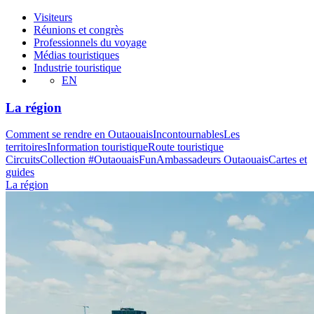
Visiteurs
Réunions et congrès
Professionnels du voyage
Médias touristiques
Industrie touristique
EN
La région
Comment se rendre en Outaouais
Incontournables
Les
territoires
Information touristique
Route touristique
Circuits
Collection #OutaouaisFun
Ambassadeurs Outaouais
Cartes et
guides
La région