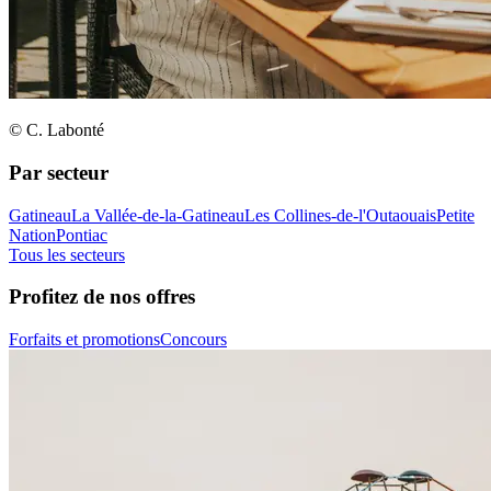
© C. Labonté
Par secteur
Gatineau
La Vallée-de-la-Gatineau
Les Collines-de-l'Outaouais
Petite
Nation
Pontiac
Tous les secteurs
Profitez de nos offres
Forfaits et promotions
Concours