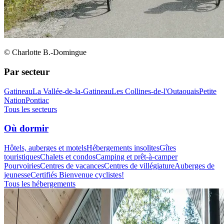
© Charlotte B.-Domingue
Par secteur
Gatineau
La Vallée-de-la-Gatineau
Les Collines-de-l'Outaouais
Petite
Nation
Pontiac
Tous les secteurs
Où dormir
Hôtels, auberges et motels
Hébergements insolites
Gîtes
touristiques
Chalets et condos
Camping et prêt-à-camper
Pourvoiries
Centres de vacances
Centres de villégiature
Auberges de
jeunesse
Certifiés Bienvenue cyclistes!
Tous les hébergements