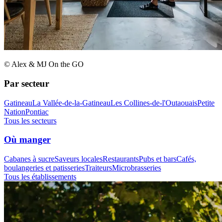
© Alex & MJ On the GO
Par secteur
Gatineau
La Vallée-de-la-Gatineau
Les Collines-de-l'Outaouais
Petite
Nation
Pontiac
Tous les secteurs
Où manger
Cabanes à sucre
Saveurs locales
Restaurants
Pubs et bars
Cafés,
boulangeries et patisseries
Traiteurs
Microbrasseries
Tous les établissements