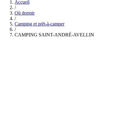
Accueil
/
Où dormir
/
Camping et prêt-à-camper
/
CAMPING SAINT-ANDRÉ-AVELLIN