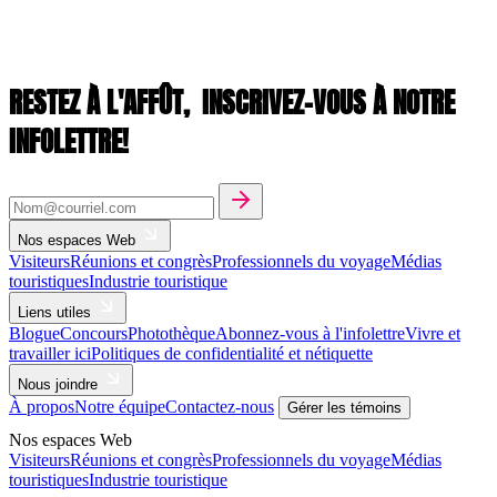
RESTEZ À L'AFFÛT,
INSCRIVEZ-VOUS À NOTRE
INFOLETTRE!
Nos espaces Web
Visiteurs
Réunions et congrès
Professionnels du voyage
Médias
touristiques
Industrie touristique
Liens utiles
Blogue
Concours
Photothèque
Abonnez-vous à l'infolettre
Vivre et
travailler ici
Politiques de confidentialité et nétiquette
Nous joindre
À propos
Notre équipe
Contactez-nous
Gérer les témoins
Nos espaces Web
Visiteurs
Réunions et congrès
Professionnels du voyage
Médias
touristiques
Industrie touristique