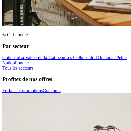
© C. Labonté
Par secteur
Gatineau
La Vallée-de-la-Gatineau
Les Collines-de-l'Outaouais
Petite
Nation
Pontiac
Tous les secteurs
Profitez de nos offres
Forfaits et promotions
Concours