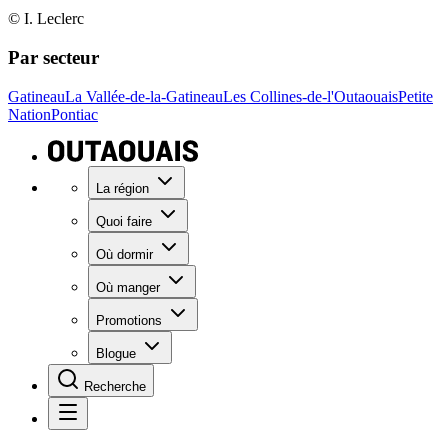
© I. Leclerc
Par secteur
Gatineau
La Vallée-de-la-Gatineau
Les Collines-de-l'Outaouais
Petite
Nation
Pontiac
La région
Quoi faire
Où dormir
Où manger
Promotions
Blogue
Recherche