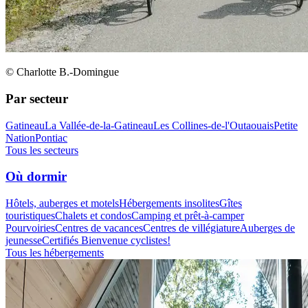
© Charlotte B.-Domingue
Par secteur
Gatineau
La Vallée-de-la-Gatineau
Les Collines-de-l'Outaouais
Petite
Nation
Pontiac
Tous les secteurs
Où dormir
Hôtels, auberges et motels
Hébergements insolites
Gîtes
touristiques
Chalets et condos
Camping et prêt-à-camper
Pourvoiries
Centres de vacances
Centres de villégiature
Auberges de
jeunesse
Certifiés Bienvenue cyclistes!
Tous les hébergements