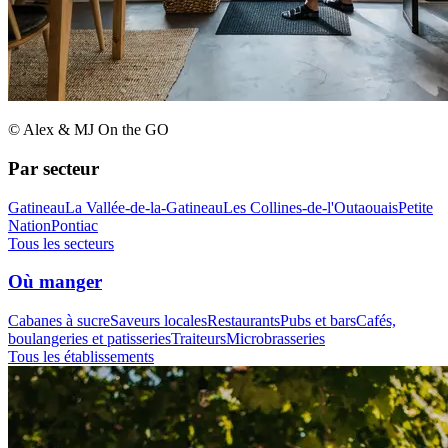
© Alex & MJ On the GO
Par secteur
Gatineau
La Vallée-de-la-Gatineau
Les Collines-de-l'Outaouais
Petite
Nation
Pontiac
Tous les secteurs
Où manger
Cabanes à sucre
Saveurs locales
Restaurants
Pubs et bars
Cafés,
boulangeries et patisseries
Traiteurs
Microbrasseries
Tous les établissements