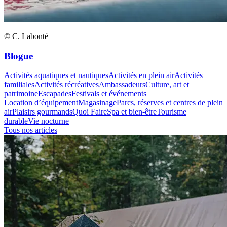
© C. Labonté
Blogue
Activités aquatiques et nautiques
Activités en plein air
Activités
familiales
Activités récréatives
Ambassadeurs
Culture, art et
patrimoine
Escapades
Festivals et événements
Location d’équipement
Magasinage
Parcs, réserves et centres de plein
air
Plaisirs gourmands
Quoi Faire
Spa et bien-être
Tourisme
durable
Vie nocturne
Tous nos articles