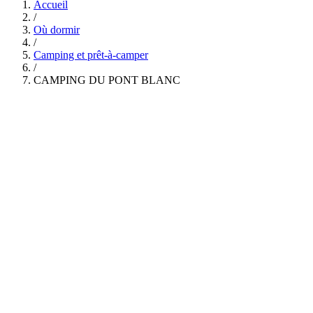
Accueil
/
Où dormir
/
Camping et prêt-à-camper
/
CAMPING DU PONT BLANC