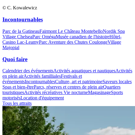
© C. Kowalewicz
Incontournables
Parc de la Gatineau
Fairmont Le Château Montebello
Nordik Spa
Village Chelsea
Parc Oméga
Musée canadien de l'histoire
Hôtel-
Casino Lac-Leamy
Parc Aventure des Chutes Coulonge
Village
Majopial
Quoi faire
Calendrier des événements
Activités aquatiques et nautiques
Activités
en plein air
Activités familliales
Festivals et
événements
Incontournables
Culture, art et patrimoine
Saveurs locales
Spas et bien-être
Parcs, réserves et centres de plein air
Quartiers
touristiques
Activités récréatives
Vie nocturne
Magasinage
Sports
motorisés
Location d'équipement
Tous les attraits