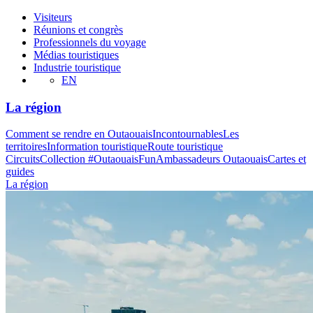
Visiteurs
Réunions et congrès
Professionnels du voyage
Médias touristiques
Industrie touristique
EN
La région
Comment se rendre en Outaouais
Incontournables
Les
territoires
Information touristique
Route touristique
Circuits
Collection #OutaouaisFun
Ambassadeurs Outaouais
Cartes et
guides
La région