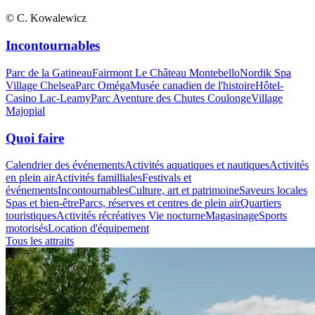
© C. Kowalewicz
Incontournables
Parc de la Gatineau
Fairmont Le Château Montebello
Nordik Spa
Village Chelsea
Parc Oméga
Musée canadien de l'histoire
Hôtel-
Casino Lac-Leamy
Parc Aventure des Chutes Coulonge
Village
Majopial
Quoi faire
Calendrier des événements
Activités aquatiques et nautiques
Activités
en plein air
Activités familliales
Festivals et
événements
Incontournables
Culture, art et patrimoine
Saveurs locales
Spas et bien-être
Parcs, réserves et centres de plein air
Quartiers
touristiques
Activités récréatives
Vie nocturne
Magasinage
Sports
motorisés
Location d'équipement
Tous les attraits