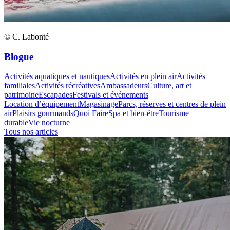
© C. Labonté
Blogue
Activités aquatiques et nautiques
Activités en plein air
Activités
familiales
Activités récréatives
Ambassadeurs
Culture, art et
patrimoine
Escapades
Festivals et événements
Location d’équipement
Magasinage
Parcs, réserves et centres de plein
air
Plaisirs gourmands
Quoi Faire
Spa et bien-être
Tourisme
durable
Vie nocturne
Tous nos articles