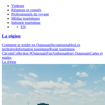
Visiteurs
Réunions et congrès
Professionnels du voyage
Médias touristiques
Industrie touristique
EN
La région
Comment se rendre en Outaouais
Incontournables
Les
territoires
Information touristique
Route touristique
Circuits
Collection #OutaouaisFun
Ambassadeurs Outaouais
Cartes et
guides
La région