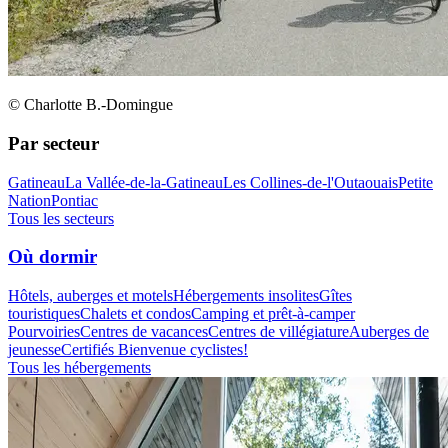
© Charlotte B.-Domingue
Par secteur
Gatineau
La Vallée-de-la-Gatineau
Les Collines-de-l'Outaouais
Petite
Nation
Pontiac
Tous les secteurs
Où dormir
Hôtels, auberges et motels
Hébergements insolites
Gîtes
touristiques
Chalets et condos
Camping et prêt-à-camper
Pourvoiries
Centres de vacances
Centres de villégiature
Auberges de
jeunesse
Certifiés Bienvenue cyclistes!
Tous les hébergements