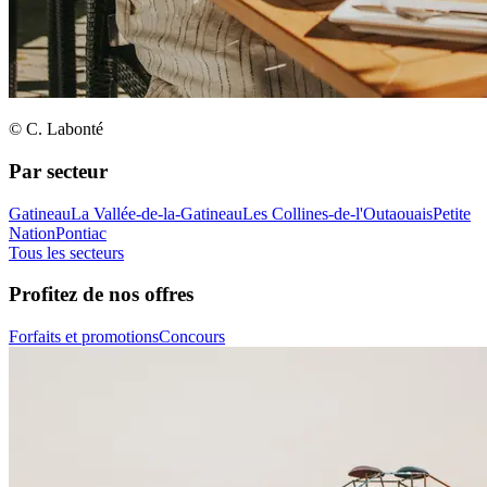
© C. Labonté
Par secteur
Gatineau
La Vallée-de-la-Gatineau
Les Collines-de-l'Outaouais
Petite
Nation
Pontiac
Tous les secteurs
Profitez de nos offres
Forfaits et promotions
Concours