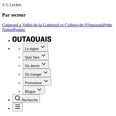
© I. Leclerc
Par secteur
Gatineau
La Vallée-de-la-Gatineau
Les Collines-de-l'Outaouais
Petite
Nation
Pontiac
La région
Quoi faire
Où dormir
Où manger
Promotions
Blogue
Recherche