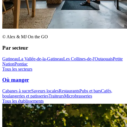
© Alex & MJ On the GO
Par secteur
Gatineau
La Vallée-de-la-Gatineau
Les Collines-de-l'Outaouais
Petite
Nation
Pontiac
Tous les secteurs
Où manger
Cabanes à sucre
Saveurs locales
Restaurants
Pubs et bars
Cafés,
boulangeries et patisseries
Traiteurs
Microbrasseries
Tous les établissements