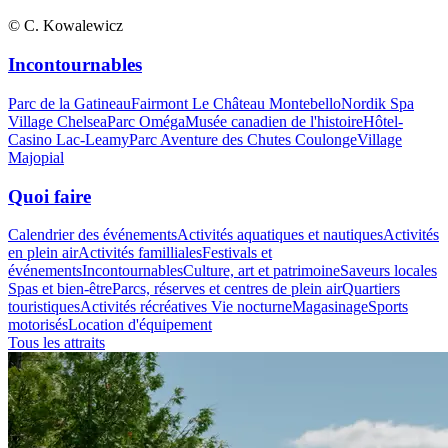
© C. Kowalewicz
Incontournables
Parc de la Gatineau
Fairmont Le Château Montebello
Nordik Spa
Village Chelsea
Parc Oméga
Musée canadien de l'histoire
Hôtel-
Casino Lac-Leamy
Parc Aventure des Chutes Coulonge
Village
Majopial
Quoi faire
Calendrier des événements
Activités aquatiques et nautiques
Activités
en plein air
Activités familliales
Festivals et
événements
Incontournables
Culture, art et patrimoine
Saveurs locales
Spas et bien-être
Parcs, réserves et centres de plein air
Quartiers
touristiques
Activités récréatives
Vie nocturne
Magasinage
Sports
motorisés
Location d'équipement
Tous les attraits