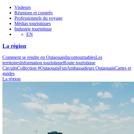
Visiteurs
Réunions et congrès
Professionnels du voyage
Médias touristiques
Industrie touristique
EN
La région
Comment se rendre en Outaouais
Incontournables
Les
territoires
Information touristique
Route touristique
Circuits
Collection #OutaouaisFun
Ambassadeurs Outaouais
Cartes et
guides
La région