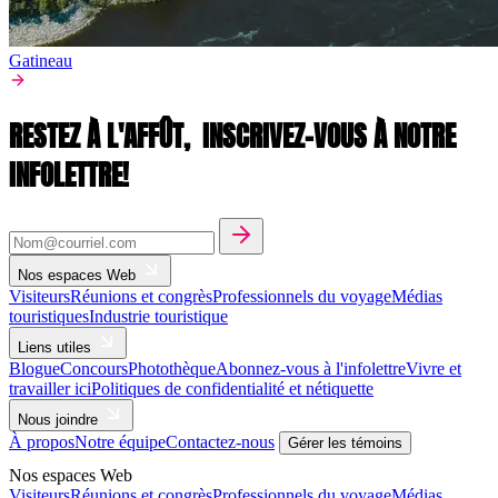
Gatineau
RESTEZ À L'AFFÛT,
INSCRIVEZ-VOUS À NOTRE
INFOLETTRE!
Nos espaces Web
Visiteurs
Réunions et congrès
Professionnels du voyage
Médias
touristiques
Industrie touristique
Liens utiles
Blogue
Concours
Photothèque
Abonnez-vous à l'infolettre
Vivre et
travailler ici
Politiques de confidentialité et nétiquette
Nous joindre
À propos
Notre équipe
Contactez-nous
Gérer les témoins
Nos espaces Web
Visiteurs
Réunions et congrès
Professionnels du voyage
Médias