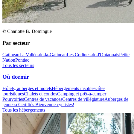
© Charlotte B.-Domingue
Par secteur
Gatineau
La Vallée-de-la-Gatineau
Les Collines-de-l'Outaouais
Petite
Nation
Pontiac
Tous les secteurs
Où dormir
Hôtels, auberges et motels
Hébergements insolites
Gîtes
touristiques
Chalets et condos
Camping et prêt-à-camper
Pourvoiries
Centres de vacances
Centres de villégiature
Auberges de
jeunesse
Certifiés Bienvenue cyclistes!
Tous les hébergements