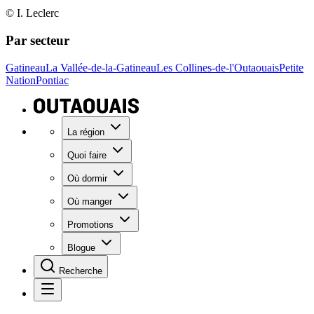
© I. Leclerc
Par secteur
Gatineau
La Vallée-de-la-Gatineau
Les Collines-de-l'Outaouais
Petite
Nation
Pontiac
La région
Quoi faire
Où dormir
Où manger
Promotions
Blogue
Recherche