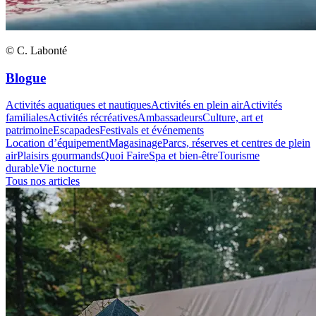
© C. Labonté
Blogue
Activités aquatiques et nautiques
Activités en plein air
Activités
familiales
Activités récréatives
Ambassadeurs
Culture, art et
patrimoine
Escapades
Festivals et événements
Location d’équipement
Magasinage
Parcs, réserves et centres de plein
air
Plaisirs gourmands
Quoi Faire
Spa et bien-être
Tourisme
durable
Vie nocturne
Tous nos articles