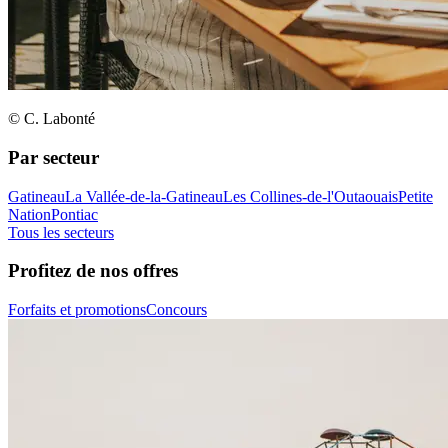
© C. Labonté
Par secteur
Gatineau
La Vallée-de-la-Gatineau
Les Collines-de-l'Outaouais
Petite
Nation
Pontiac
Tous les secteurs
Profitez de nos offres
Forfaits et promotions
Concours