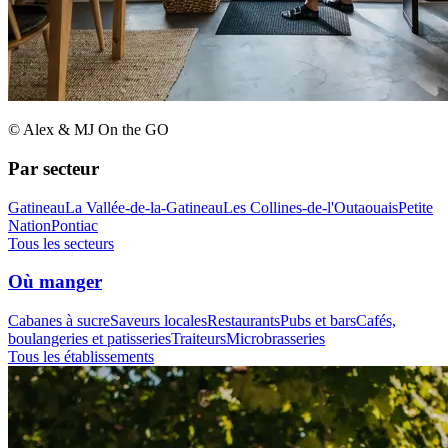
© Alex & MJ On the GO
Par secteur
Gatineau
La Vallée-de-la-Gatineau
Les Collines-de-l'Outaouais
Petite
Nation
Pontiac
Tous les secteurs
Où manger
Cabanes à sucre
Saveurs locales
Restaurants
Pubs et bars
Cafés,
boulangeries et patisseries
Traiteurs
Microbrasseries
Tous les établissements