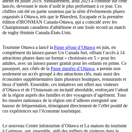
atteint en juillet 2019. Similairement, août 2025 a continué sur cette
lancée, devenant le mois d’août le plus performant à ce jour. Ces
chiffres ont été en partie soutenus par la série d'événements phares
organisés à Ottawa, tels que le Bluesfest, Escapade et la première
édition d'IRONMAN Canada-Ottawa, qui a coïncidé avec les
Championnats canadiens d'athlétisme et une foule record au match
de rugby féminin Canada-États-Unis.
Tourisme Ottawa a lancé la
Passe séjour d’Ottawa
en juin, en
complément du laissez-passer Un Canada fort, offrant l’accès à 14
attractions phares dans un format « choisissez-en 5 » pour les
adultes, avec un laissez-passer gratuit pour les enfants en prime. Ce
passeport, aux côtés de la
Passe musées d’Ottawa
, a permis non
seulement un accès groupé à des attractions clés, mais aussi des
économies supplémentaires dans plusieurs boutiques, restaurants et
lieux d’intérêt. Ensemble, ces initiatives ont offert aux visiteurs
d’Ottawa et de l’Outaouais un incitatif abordable, renforçant l’attrait
de la région auprès des familles et des voyageurs d’agrément. Tous
les musées nationaux de la région ont d’ailleurs enregistré une
hausse de fréquentation, témoignant directement de l’effet positif de
ces expériences sur l’économie touristique.
Le nouveau Centre infotouriste d’Ottawa et La maison du tourisme
à Gatineau, ont, ensemble, aidé des milliers de visiteurs dans la