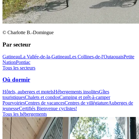
© Charlotte B.-Domingue
Par secteur
Gatineau
La Vallée-de-la-Gatineau
Les Collines-de-l'Outaouais
Petite
Nation
Pontiac
Tous les secteurs
Où dormir
Hôtels, auberges et motels
Hébergements insolites
Gîtes
touristiques
Chalets et condos
Camping et prêt-à-camper
Pourvoiries
Centres de vacances
Centres de villégiature
Auberges de
jeunesse
Certifiés Bienvenue cyclistes!
Tous les hébergements