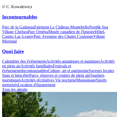
© C. Kowalewicz
Incontournables
Parc de la Gatineau
Fairmont Le Château Montebello
Nordik Spa
Village Chelsea
Parc Oméga
Musée canadien de l'histoire
Hôtel-
Casino Lac-Leamy
Parc Aventure des Chutes Coulonge
Village
Majopial
Quoi faire
Calendrier des événements
Activités aquatiques et nautiques
Activités
en plein air
Activités familliales
Festivals et
événements
Incontournables
Culture, art et patrimoine
Saveurs locales
Spas et bien-être
Parcs, réserves et centres de plein air
Quartiers
touristiques
Activités récréatives
Vie nocturne
Magasinage
Sports
motorisés
Location d'équipement
Tous les attraits