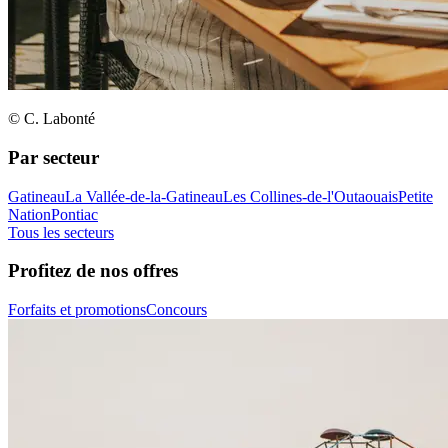
© C. Labonté
Par secteur
Gatineau
La Vallée-de-la-Gatineau
Les Collines-de-l'Outaouais
Petite
Nation
Pontiac
Tous les secteurs
Profitez de nos offres
Forfaits et promotions
Concours