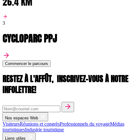
26.4 KM
3
CYCLOPARC PPJ
Commencer le parcours
RESTEZ À L'AFFÛT,
INSCRIVEZ-VOUS À NOTRE
INFOLETTRE!
Nos espaces Web
Visiteurs
Réunions et congrès
Professionnels du voyage
Médias
touristiques
Industrie touristique
Liens utiles