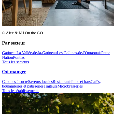
© Alex & MJ On the GO
Par secteur
Gatineau
La Vallée-de-la-Gatineau
Les Collines-de-l'Outaouais
Petite
Nation
Pontiac
Tous les secteurs
Où manger
Cabanes à sucre
Saveurs locales
Restaurants
Pubs et bars
Cafés,
boulangeries et patisseries
Traiteurs
Microbrasseries
Tous les établissements