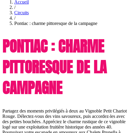
Accueil
/
Circuits
/
Pontiac : charme pittoresque de la campagne
PONTIAC : CHARME
PITTORESQUE DE LA
CAMPAGNE
Partagez des moments privilégiés à deux au Vignoble Petit Chariot
Rouge. Délectez-vous des vins savoureux, puis accordez-les avec
des petites bouchées. Appréciez le charme rustique de ce vignoble
logé sur une exploitation fruitière historique des années 40.
Poursuivez votre escapade en amoureux aux Chalets Prunella à