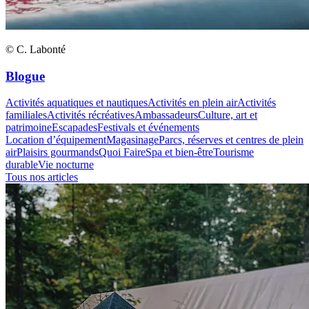
© C. Labonté
Blogue
Activités aquatiques et nautiques
Activités en plein air
Activités
familiales
Activités récréatives
Ambassadeurs
Culture, art et
patrimoine
Escapades
Festivals et événements
Location d’équipement
Magasinage
Parcs, réserves et centres de plein
air
Plaisirs gourmands
Quoi Faire
Spa et bien-être
Tourisme
durable
Vie nocturne
Tous nos articles