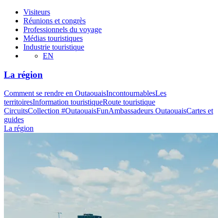
Visiteurs
Réunions et congrès
Professionnels du voyage
Médias touristiques
Industrie touristique
EN
La région
Comment se rendre en Outaouais
Incontournables
Les
territoires
Information touristique
Route touristique
Circuits
Collection #OutaouaisFun
Ambassadeurs Outaouais
Cartes et
guides
La région