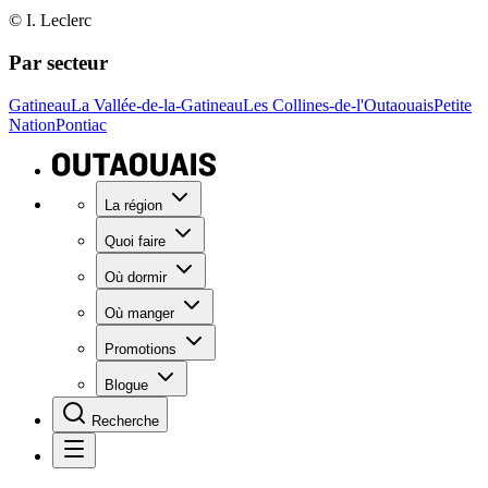
© I. Leclerc
Par secteur
Gatineau
La Vallée-de-la-Gatineau
Les Collines-de-l'Outaouais
Petite
Nation
Pontiac
La région
Quoi faire
Où dormir
Où manger
Promotions
Blogue
Recherche