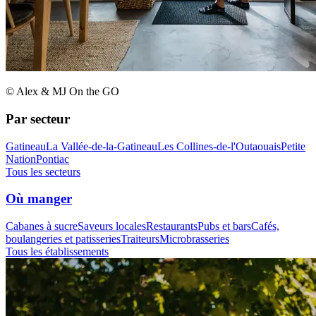
© Alex & MJ On the GO
Par secteur
Gatineau
La Vallée-de-la-Gatineau
Les Collines-de-l'Outaouais
Petite
Nation
Pontiac
Tous les secteurs
Où manger
Cabanes à sucre
Saveurs locales
Restaurants
Pubs et bars
Cafés,
boulangeries et patisseries
Traiteurs
Microbrasseries
Tous les établissements