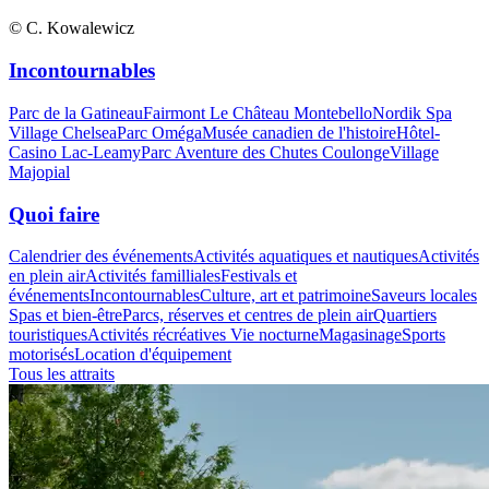
© C. Kowalewicz
Incontournables
Parc de la Gatineau
Fairmont Le Château Montebello
Nordik Spa
Village Chelsea
Parc Oméga
Musée canadien de l'histoire
Hôtel-
Casino Lac-Leamy
Parc Aventure des Chutes Coulonge
Village
Majopial
Quoi faire
Calendrier des événements
Activités aquatiques et nautiques
Activités
en plein air
Activités familliales
Festivals et
événements
Incontournables
Culture, art et patrimoine
Saveurs locales
Spas et bien-être
Parcs, réserves et centres de plein air
Quartiers
touristiques
Activités récréatives
Vie nocturne
Magasinage
Sports
motorisés
Location d'équipement
Tous les attraits