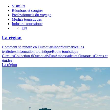
Visiteurs
Réunions et congrès
Professionnels du voyage
Médias touristiques
Industrie touristique
EN
La région
Comment se rendre en Outaouais
Incontournables
Les
territoires
Information touristique
Route touristique
Circuits
Collection #OutaouaisFun
Ambassadeurs Outaouais
Cartes et
guides
La région