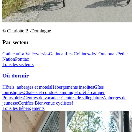
© Charlotte B.-Domingue
Par secteur
Gatineau
La Vallée-de-la-Gatineau
Les Collines-de-l'Outaouais
Petite
Nation
Pontiac
Tous les secteurs
Où dormir
Hôtels, auberges et motels
Hébergements insolites
Gîtes
touristiques
Chalets et condos
Camping et prêt-à-camper
Pourvoiries
Centres de vacances
Centres de villégiature
Auberges de
jeunesse
Certifiés Bienvenue cyclistes!
Tous les hébergements