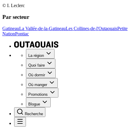
© I. Leclerc
Par secteur
Gatineau
La Vallée-de-la-Gatineau
Les Collines-de-l'Outaouais
Petite
Nation
Pontiac
La région
Quoi faire
Où dormir
Où manger
Promotions
Blogue
Recherche