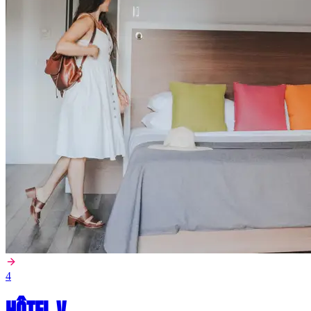
4
HÔTEL V