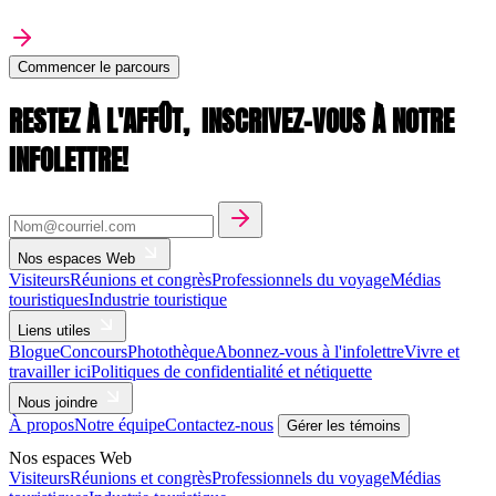
Commencer le parcours
RESTEZ À L'AFFÛT,
INSCRIVEZ-VOUS À NOTRE
INFOLETTRE!
Nos espaces Web
Visiteurs
Réunions et congrès
Professionnels du voyage
Médias
touristiques
Industrie touristique
Liens utiles
Blogue
Concours
Photothèque
Abonnez-vous à l'infolettre
Vivre et
travailler ici
Politiques de confidentialité et nétiquette
Nous joindre
À propos
Notre équipe
Contactez-nous
Gérer les témoins
Nos espaces Web
Visiteurs
Réunions et congrès
Professionnels du voyage
Médias