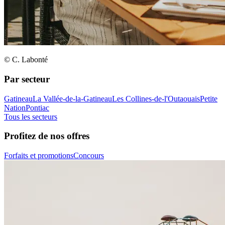
© C. Labonté
Par secteur
Gatineau
La Vallée-de-la-Gatineau
Les Collines-de-l'Outaouais
Petite
Nation
Pontiac
Tous les secteurs
Profitez de nos offres
Forfaits et promotions
Concours