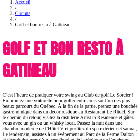
Accueil
/
Circuits
/
Golf et bon resto à Gatineau
GOLF ET BON RESTO À
GATINEAU
C’est l’heure de pratiquer votre swing au Club de golf Le Sorcier !
Empruntez une voiturette pour golfer entre amis sur l’un des plus
beaux parcours du Québec. À la fin de la partie, prenez une bouchée
gastronomique dans un décor rustique au Restaurant Le Rituel. Sur
le chemin du retour, visitez la distillerie Artist in Residence et gâtez-
vous avec un gin ou un whisky local. Passez la nuit dans une
chambre moderne de l’Hôtel V et profitez du spa extérieur et sauna.,
Le lendemain, assistez à un événement au Parc de la Ferme Dalton
et déambulez près d’un parc floral et de la réplique de l’ancienne