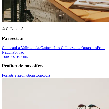
© C. Labonté
Par secteur
Gatineau
La Vallée-de-la-Gatineau
Les Collines-de-l'Outaouais
Petite
Nation
Pontiac
Tous les secteurs
Profitez de nos offres
Forfaits et promotions
Concours