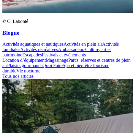
© C. Labonté
Blogue
Activités aquatiques et nautiques
Activités en plein air
Activités
familiales
Activités récréatives
Ambassadeurs
Culture, art et
patrimoine
Escapades
Festivals et événements
Location d’équipement
Magasinage
Parcs, réserves et centres de plein
air
Plaisirs gourmands
Quoi Faire
Spa et bien-être
Tourisme
durable
Vie nocturne
Tous nos articles