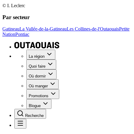
© I. Leclerc
Par secteur
Gatineau
La Vallée-de-la-Gatineau
Les Collines-de-l'Outaouais
Petite
Nation
Pontiac
La région
Quoi faire
Où dormir
Où manger
Promotions
Blogue
Recherche