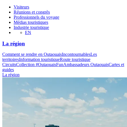
Visiteurs
Réunions et congrès
Professionnels du voyage
Médias touristiques
Industrie touristique
EN
La région
Comment se rendre en Outaouais
Incontournables
Les
territoires
Information touristique
Route touristique
Circuits
Collection #OutaouaisFun
Ambassadeurs Outaouais
Cartes et
guides
La région