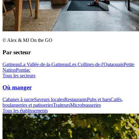
© Alex & MJ On the GO
Par secteur
Gatineau
La Vallée-de-la-Gatineau
Les Collines-de-l'Outaouais
Petite
Nation
Pontiac
Tous les secteurs
Où manger
Cabanes à sucre
Saveurs locales
Restaurants
Pubs et bars
Cafés,
boulangeries et patisseries
Traiteurs
Microbrasseries
Tous les établissements