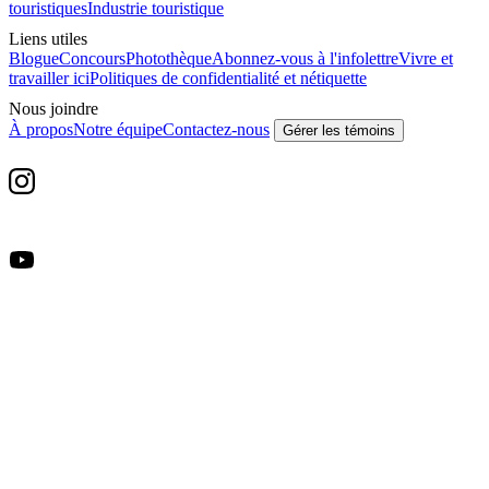
touristiques
Industrie touristique
Liens utiles
Blogue
Concours
Photothèque
Abonnez-vous à l'infolettre
Vivre et
travailler ici
Politiques de confidentialité et nétiquette
Nous joindre
À propos
Notre équipe
Contactez-nous
Gérer les témoins