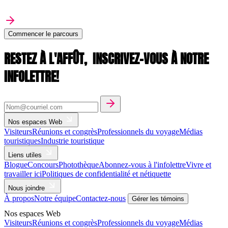
Commencer le parcours
RESTEZ À L'AFFÛT,
INSCRIVEZ-VOUS À NOTRE
INFOLETTRE!
Nos espaces Web
Visiteurs
Réunions et congrès
Professionnels du voyage
Médias
touristiques
Industrie touristique
Liens utiles
Blogue
Concours
Photothèque
Abonnez-vous à l'infolettre
Vivre et
travailler ici
Politiques de confidentialité et nétiquette
Nous joindre
À propos
Notre équipe
Contactez-nous
Gérer les témoins
Nos espaces Web
Visiteurs
Réunions et congrès
Professionnels du voyage
Médias