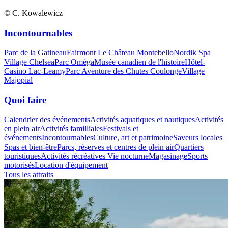
© C. Kowalewicz
Incontournables
Parc de la Gatineau
Fairmont Le Château Montebello
Nordik Spa
Village Chelsea
Parc Oméga
Musée canadien de l'histoire
Hôtel-
Casino Lac-Leamy
Parc Aventure des Chutes Coulonge
Village
Majopial
Quoi faire
Calendrier des événements
Activités aquatiques et nautiques
Activités
en plein air
Activités familliales
Festivals et
événements
Incontournables
Culture, art et patrimoine
Saveurs locales
Spas et bien-être
Parcs, réserves et centres de plein air
Quartiers
touristiques
Activités récréatives
Vie nocturne
Magasinage
Sports
motorisés
Location d'équipement
Tous les attraits