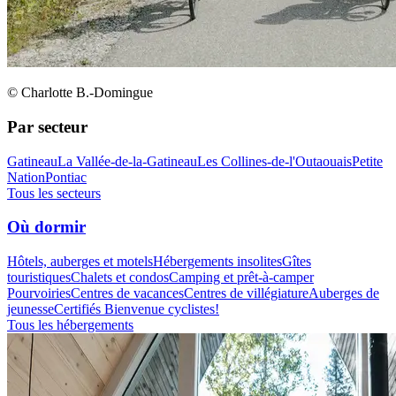
© Charlotte B.-Domingue
Par secteur
Gatineau
La Vallée-de-la-Gatineau
Les Collines-de-l'Outaouais
Petite
Nation
Pontiac
Tous les secteurs
Où dormir
Hôtels, auberges et motels
Hébergements insolites
Gîtes
touristiques
Chalets et condos
Camping et prêt-à-camper
Pourvoiries
Centres de vacances
Centres de villégiature
Auberges de
jeunesse
Certifiés Bienvenue cyclistes!
Tous les hébergements