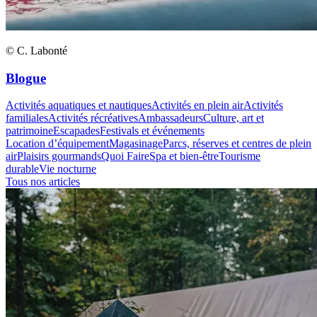
© C. Labonté
Blogue
Activités aquatiques et nautiques
Activités en plein air
Activités
familiales
Activités récréatives
Ambassadeurs
Culture, art et
patrimoine
Escapades
Festivals et événements
Location d’équipement
Magasinage
Parcs, réserves et centres de plein
air
Plaisirs gourmands
Quoi Faire
Spa et bien-être
Tourisme
durable
Vie nocturne
Tous nos articles