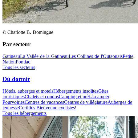
© Charlotte B.-Domingue
Par secteur
Gatineau
La Vallée-de-la-Gatineau
Les Collines-de-l'Outaouais
Petite
Nation
Pontiac
Tous les secteurs
Où dormir
Hôtels, auberges et motels
Hébergements insolites
Gîtes
touristiques
Chalets et condos
Camping et prêt-à-camper
Pourvoiries
Centres de vacances
Centres de villégiature
Auberges de
jeunesse
Certifiés Bienvenue cyclistes!
Tous les hébergements