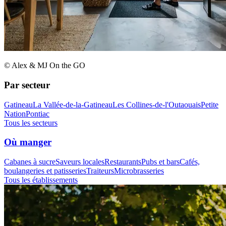
© Alex & MJ On the GO
Par secteur
Gatineau
La Vallée-de-la-Gatineau
Les Collines-de-l'Outaouais
Petite
Nation
Pontiac
Tous les secteurs
Où manger
Cabanes à sucre
Saveurs locales
Restaurants
Pubs et bars
Cafés,
boulangeries et patisseries
Traiteurs
Microbrasseries
Tous les établissements