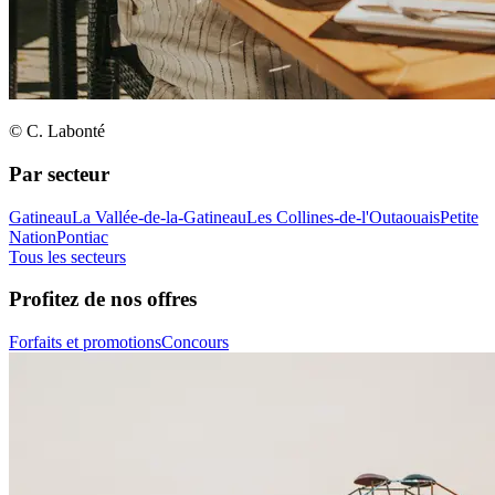
© C. Labonté
Par secteur
Gatineau
La Vallée-de-la-Gatineau
Les Collines-de-l'Outaouais
Petite
Nation
Pontiac
Tous les secteurs
Profitez de nos offres
Forfaits et promotions
Concours