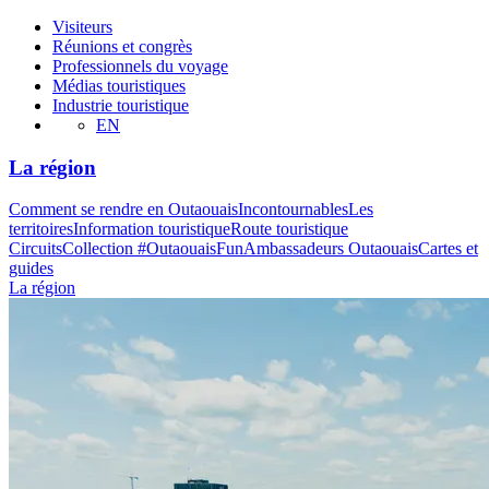
Visiteurs
Réunions et congrès
Professionnels du voyage
Médias touristiques
Industrie touristique
EN
La région
Comment se rendre en Outaouais
Incontournables
Les
territoires
Information touristique
Route touristique
Circuits
Collection #OutaouaisFun
Ambassadeurs Outaouais
Cartes et
guides
La région