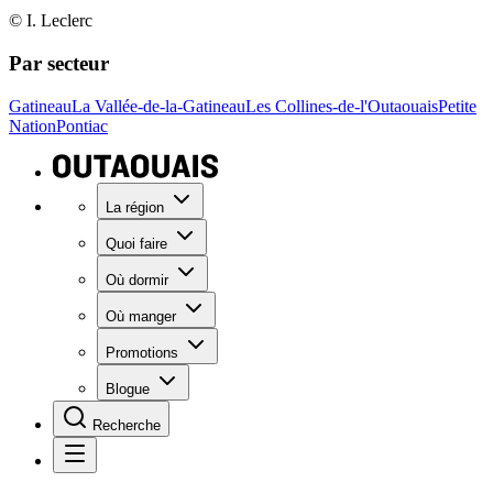
© I. Leclerc
Par secteur
Gatineau
La Vallée-de-la-Gatineau
Les Collines-de-l'Outaouais
Petite
Nation
Pontiac
La région
Quoi faire
Où dormir
Où manger
Promotions
Blogue
Recherche