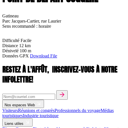
Gatineau
Parc Jacques-Cartier, rue Laurier
Sens recommandé : horaire
Difficulté
Facile
Distance
12 km
Dénivelé
100 m
Données GPX
Download File
RESTEZ À L'AFFÛT,
INSCRIVEZ-VOUS À NOTRE
INFOLETTRE!
Nos espaces Web
Visiteurs
Réunions et congrès
Professionnels du voyage
Médias
touristiques
Industrie touristique
Liens utiles