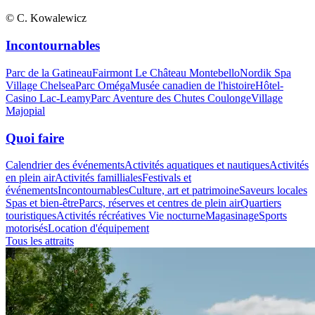
© C. Kowalewicz
Incontournables
Parc de la Gatineau
Fairmont Le Château Montebello
Nordik Spa
Village Chelsea
Parc Oméga
Musée canadien de l'histoire
Hôtel-
Casino Lac-Leamy
Parc Aventure des Chutes Coulonge
Village
Majopial
Quoi faire
Calendrier des événements
Activités aquatiques et nautiques
Activités
en plein air
Activités familliales
Festivals et
événements
Incontournables
Culture, art et patrimoine
Saveurs locales
Spas et bien-être
Parcs, réserves et centres de plein air
Quartiers
touristiques
Activités récréatives
Vie nocturne
Magasinage
Sports
motorisés
Location d'équipement
Tous les attraits