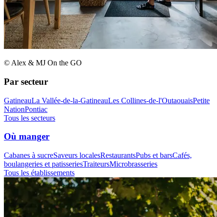
© Alex & MJ On the GO
Par secteur
Gatineau
La Vallée-de-la-Gatineau
Les Collines-de-l'Outaouais
Petite
Nation
Pontiac
Tous les secteurs
Où manger
Cabanes à sucre
Saveurs locales
Restaurants
Pubs et bars
Cafés,
boulangeries et patisseries
Traiteurs
Microbrasseries
Tous les établissements