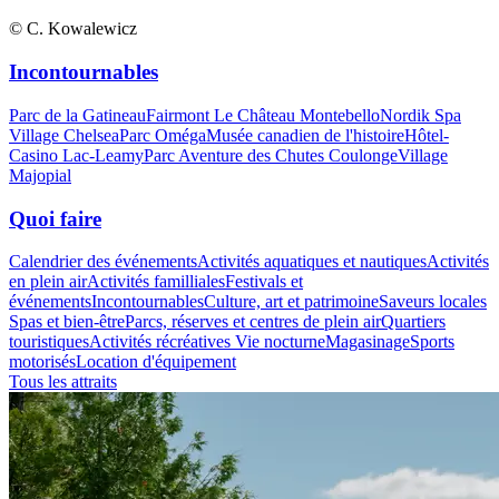
© C. Kowalewicz
Incontournables
Parc de la Gatineau
Fairmont Le Château Montebello
Nordik Spa
Village Chelsea
Parc Oméga
Musée canadien de l'histoire
Hôtel-
Casino Lac-Leamy
Parc Aventure des Chutes Coulonge
Village
Majopial
Quoi faire
Calendrier des événements
Activités aquatiques et nautiques
Activités
en plein air
Activités familliales
Festivals et
événements
Incontournables
Culture, art et patrimoine
Saveurs locales
Spas et bien-être
Parcs, réserves et centres de plein air
Quartiers
touristiques
Activités récréatives
Vie nocturne
Magasinage
Sports
motorisés
Location d'équipement
Tous les attraits