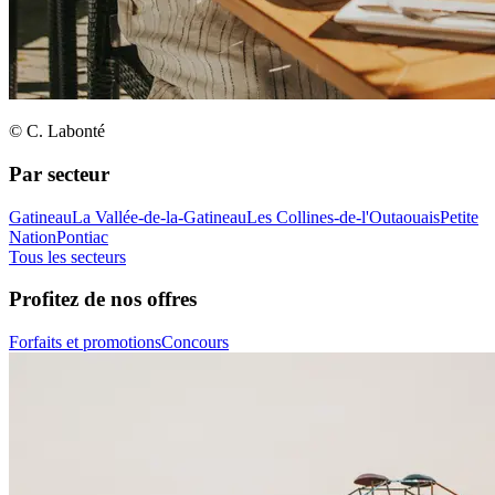
© C. Labonté
Par secteur
Gatineau
La Vallée-de-la-Gatineau
Les Collines-de-l'Outaouais
Petite
Nation
Pontiac
Tous les secteurs
Profitez de nos offres
Forfaits et promotions
Concours