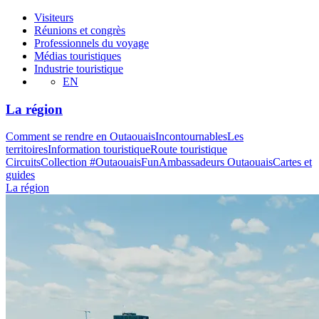
Visiteurs
Réunions et congrès
Professionnels du voyage
Médias touristiques
Industrie touristique
EN
La région
Comment se rendre en Outaouais
Incontournables
Les
territoires
Information touristique
Route touristique
Circuits
Collection #OutaouaisFun
Ambassadeurs Outaouais
Cartes et
guides
La région