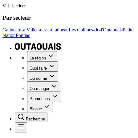
© I. Leclerc
Par secteur
Gatineau
La Vallée-de-la-Gatineau
Les Collines-de-l'Outaouais
Petite
Nation
Pontiac
La région
Quoi faire
Où dormir
Où manger
Promotions
Blogue
Recherche