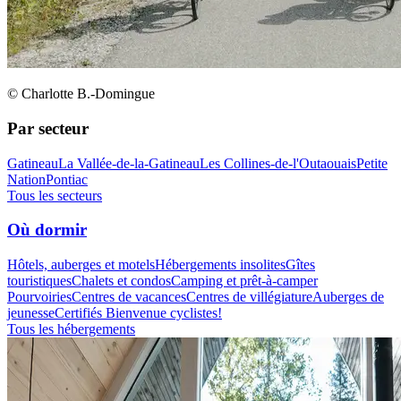
© Charlotte B.-Domingue
Par secteur
Gatineau
La Vallée-de-la-Gatineau
Les Collines-de-l'Outaouais
Petite
Nation
Pontiac
Tous les secteurs
Où dormir
Hôtels, auberges et motels
Hébergements insolites
Gîtes
touristiques
Chalets et condos
Camping et prêt-à-camper
Pourvoiries
Centres de vacances
Centres de villégiature
Auberges de
jeunesse
Certifiés Bienvenue cyclistes!
Tous les hébergements