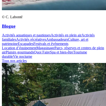
© C. Labonté
Blogue
Activités aquatiques et nautiques
Activités en plein air
Activités
familiales
Activités récréatives
Ambassadeurs
Culture, art et
patrimoine
Escapades
Festivals et événements
Location d’équipement
Magasinage
Parcs, réserves et centres de plein
air
Plaisirs gourmands
Quoi Faire
Spa et bien-être
Tourisme
durable
Vie nocturne
Tous nos articles