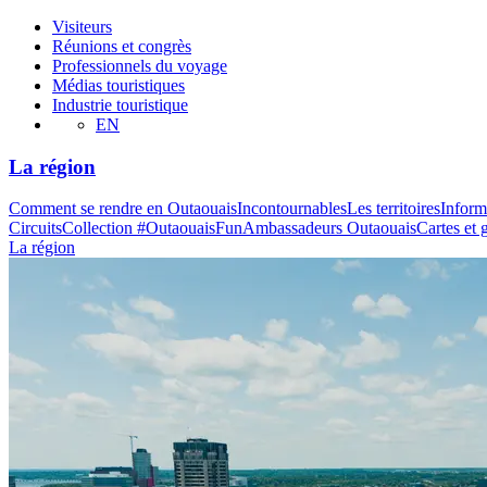
Visiteurs
Réunions et congrès
Professionnels du voyage
Médias touristiques
Industrie touristique
EN
La région
Comment se rendre en Outaouais
Incontournables
Les territoires
Inform
Circuits
Collection #OutaouaisFun
Ambassadeurs Outaouais
Cartes et 
La région