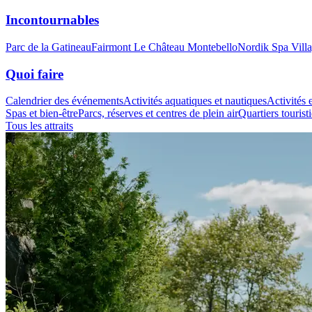
Incontournables
Parc de la Gatineau
Fairmont Le Château Montebello
Nordik Spa Vill
Quoi faire
Calendrier des événements
Activités aquatiques et nautiques
Activités e
Spas et bien-être
Parcs, réserves et centres de plein air
Quartiers tourist
Tous les attraits