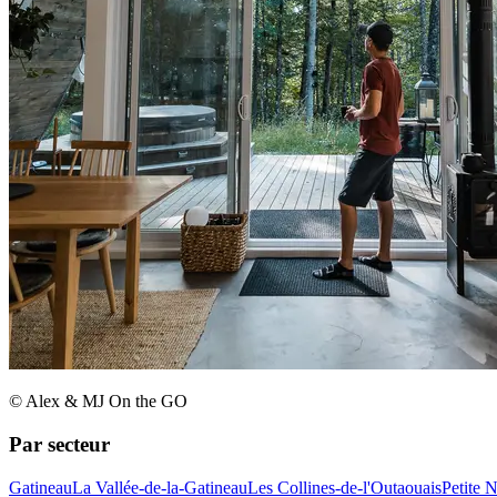
© Alex & MJ On the GO
Par secteur
Gatineau
La Vallée-de-la-Gatineau
Les Collines-de-l'Outaouais
Petite 