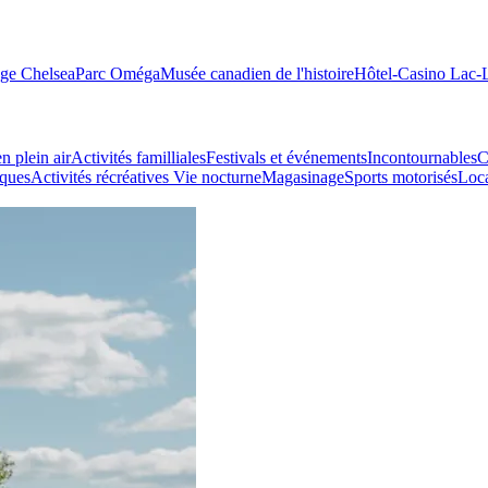
age Chelsea
Parc Oméga
Musée canadien de l'histoire
Hôtel-Casino Lac
n plein air
Activités familliales
Festivals et événements
Incontournables
C
iques
Activités récréatives
Vie nocturne
Magasinage
Sports motorisés
Loca