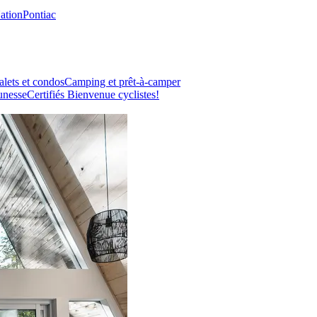
Nation
Pontiac
lets et condos
Camping et prêt-à-camper
unesse
Certifiés Bienvenue cyclistes!