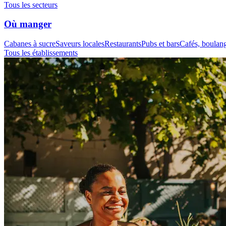
Tous les secteurs
Où manger
Cabanes à sucre
Saveurs locales
Restaurants
Pubs et bars
Cafés, boulange
Tous les établissements