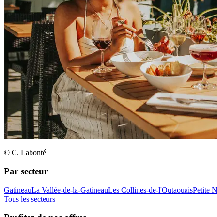
© C. Labonté
Par secteur
Gatineau
La Vallée-de-la-Gatineau
Les Collines-de-l'Outaouais
Petite 
Tous les secteurs