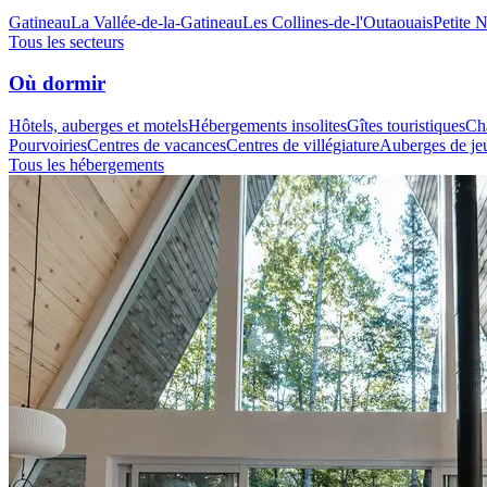
Gatineau
La Vallée-de-la-Gatineau
Les Collines-de-l'Outaouais
Petite 
Tous les secteurs
Où dormir
Hôtels, auberges et motels
Hébergements insolites
Gîtes touristiques
Cha
Pourvoiries
Centres de vacances
Centres de villégiature
Auberges de je
Tous les hébergements