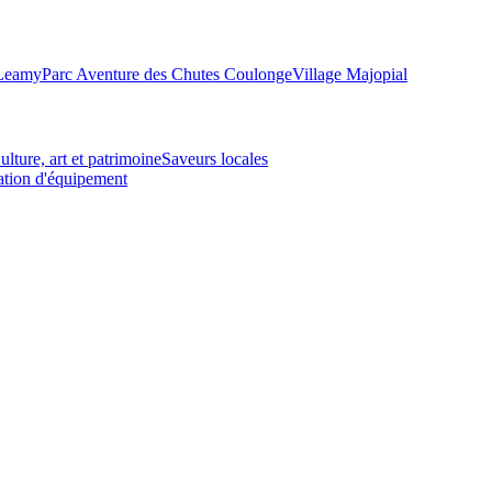
-Leamy
Parc Aventure des Chutes Coulonge
Village Majopial
ulture, art et patrimoine
Saveurs locales
tion d'équipement